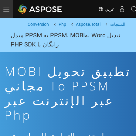
عربي
Toggle navigation
المنتجات
Aspose.Total
Php
Conversion
تبدیل Word بهPPSM، MOBI به PPSM مبدل
رایگان یا PHP SDK
تطبيق تحويل MOBI
To PPSM مجاني
عبر الإنترنت عبر
Php