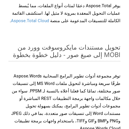
يوفر Aspose.Total دعمًا لمئات أنواع الملفات، مما يُبسط
عمليات التحويل المعقدة بمرونة لا مثيل لها. استكشف القائمة
الكاملة للتنسيقات المدعومة على منصة
Aspose.Total Cloud
.
تحويل مستندات مايكروسوفت وورد من
MOBI إلى صيغ صور - دليل خطوة بخطوة
توفر مجموعة أدوات تطوير البرامج السحابية Aspose.Words
طرقًا سريعة ومباشرة لتحويل ملفات MS Word إلى تنسيقات
صور مختلفة، تمامًا كما فعلنا أعلاه بالنسبة لـ PPSM. سواء من
خلال مكالمات واجهة برمجة التطبيقات REST المباشرة أو
مجموعات أدوات تطوير البرامج، يمكنك بسهولة تحويل
مستندات Word إلى تنسيقات صور متعددة، بما في ذلك JPEG
وPNG وBMP وGIF وTIFF، باستخدام واجهات برمجة تطبيقات
Aspose.Words Cloud.