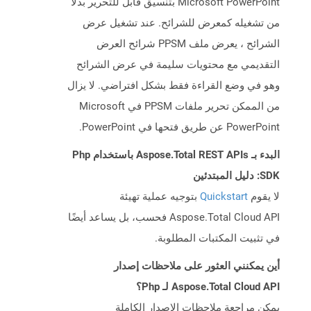
Microsoft PowerPoint بتنسيق قابل للتحرير بدلاً
من تشغيله كمعرض للشرائح. عند تشغيل عرض
الشرائح ، يعرض ملف PPSM شرائح العرض
التقديمي مع محتويات سليمة في عرض الشرائح
وهو في وضع القراءة فقط بشكل افتراضي. لا يزال
من الممكن تحرير ملفات PPSM في Microsoft
PowerPoint عن طريق فتحها في PowerPoint.
البدء بـ Aspose.Total REST APIs باستخدام Php
SDK: دليل المبتدئين
لا يقوم
Quickstart
بتوجيه عملية تهيئة
Aspose.Total Cloud API فحسب، بل يساعد أيضًا
في تثبيت المكتبات المطلوبة.
أين يمكنني العثور على ملاحظات إصدار
Aspose.Total Cloud API لـ Php؟
يمكن مراجعة ملاحظات الإصدار الكاملة