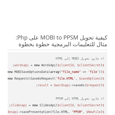
كيفية تحويل MOBI to PPSM على Php:
مثال للتعليمات البرمجية خطوة بخطوة
// جاري تحويل MOBI إلى HTML
 = 
new
 WordsApi(
$clientId
, 
$clientSecret
);

$wordsapi
 = 
new
 MOBISaveOptionsData(
array
(
"file_name"
 => 
'file'
));

$saveOptions
 = 
new
 Requests\SaveAsRequest(
'file.HTML'
, 
$saveOptions
);

$request
 = 
$wordsapi
->saveAs(
$request
$result
// جاري تحويل HTML إلى PPSM
 = 
new
 SlidesApi(
$clientId
, 
$clientSecret
);

$slidesapi
->savePresentation(file.HTML, 
"PPSM"
, 
$NewFile
);

$slidesapi