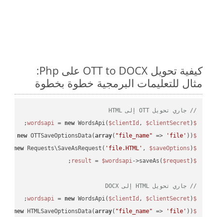
كيفية تحويل OTT to DOCX على Php:
مثال للتعليمات البرمجية خطوة بخطوة
// جاري تحويل OTT إلى HTML
 = 
new
 WordsApi(
$clientId
, 
$clientSecret
);

$wordsapi
 = 
new
 OTTSaveOptionsData(
array
(
"file_name"
 => 
'file'
));

$saveOptions
 = 
new
 Requests\SaveAsRequest(
'file.HTML'
, 
$saveOptions
);

$request
 = 
$wordsapi
->saveAs(
$request
$result
// جاري تحويل HTML إلى DOCX
 = 
new
 WordsApi(
$clientId
, 
$clientSecret
);

$wordsapi
 = 
new
 HTMLSaveOptionsData(
array
(
"file_name"
 => 
'file'
));

$saveOptions