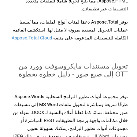
Aspose.HTML، مما يتيح تحويلًا شاملًا للملفات متعددة
التنسيقات عبر تطبيقاتك.
يوفر Aspose.Total دعمًا لمئات أنواع الملفات، مما يُبسط
عمليات التحويل المعقدة بمرونة لا مثيل لها. استكشف القائمة
الكاملة للتنسيقات المدعومة على منصة
Aspose.Total Cloud
.
تحويل مستندات مايكروسوفت وورد من
OTT إلى صيغ صور - دليل خطوة بخطوة
توفر مجموعة أدوات تطوير البرامج السحابية Aspose.Words
طرقًا سريعة ومباشرة لتحويل ملفات MS Word إلى تنسيقات
صور مختلفة، تمامًا كما فعلنا أعلاه بالنسبة لـ DOCX. سواء من
خلال مكالمات واجهة برمجة التطبيقات REST المباشرة أو
مجموعات أدوات تطوير البرامج، يمكنك بسهولة تحويل
مستندات Word إلى تنسيقات صور متعددة، بما في ذلك JPEG