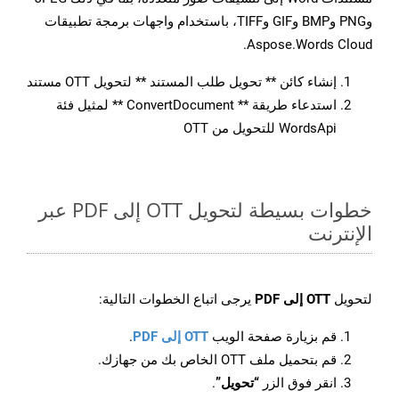
وPNG وBMP وGIF وTIFF، باستخدام واجهات برمجة تطبيقات
Aspose.Words Cloud.
إنشاء كائن ** تحويل طلب المستند ** لتحويل OTT مستند
استدعاء طريقة ** ConvertDocument ** لمثيل فئة
WordsApi للتحويل من OTT
خطوات بسيطة لتحويل OTT إلى PDF عبر
الإنترنت
لتحويل
OTT إلى PDF
يرجى اتباع الخطوات التالية:
قم بزيارة صفحة الويب
OTT إلى PDF
.
قم بتحميل ملف OTT الخاص بك من جهازك.
انقر فوق الزر
“تحويل”
.