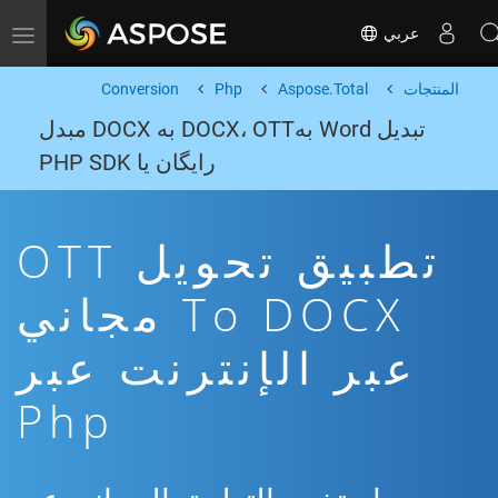
عربي
Toggle navigation
المنتجات
Aspose.Total
Php
Conversion
تبدیل Word بهDOCX، OTT به DOCX مبدل
رایگان یا PHP SDK
تطبيق تحويل OTT
To DOCX مجاني
عبر الإنترنت عبر
Php