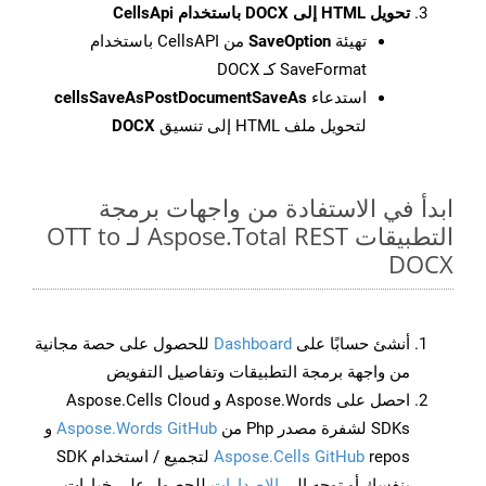
تحويل HTML إلى DOCX باستخدام CellsApi
تهيئة
SaveOption
من CellsAPI باستخدام
SaveFormat كـ DOCX
استدعاء
cellsSaveAsPostDocumentSaveAs
لتحويل ملف HTML إلى تنسيق
DOCX
ابدأ في الاستفادة من واجهات برمجة
التطبيقات Aspose.Total REST لـ OTT to
DOCX
أنشئ حسابًا على
Dashboard
للحصول على حصة مجانية
من واجهة برمجة التطبيقات وتفاصيل التفويض
احصل على Aspose.Words و Aspose.Cells Cloud
SDKs لشفرة مصدر Php من
Aspose.Words GitHub
و
Aspose.Cells GitHub
repos لتجميع / استخدام SDK
بنفسك أو توجه إلى
الإصدارات
للحصول على خيارات