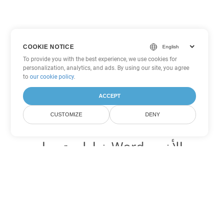
COOKIE NOTICE
To provide you with the best experience, we use cookies for
personalization, analytics, and ads. By using our site, you agree
to
our cookie policy
.
ACCEPT
CUSTOMIZE
DENY
خيارات تحويل Word الأخرى
تحويل OTT إلى DOC
DOC:
Microsoft Word Binary Format
تحويل OTT إلى DOT