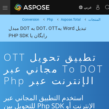
عربي
Toggle navigation
المنتجات
Aspose.Total
Php
Conversion
تبدیل Word بهDOT، OTT به DOT مبدل
رایگان یا PHP SDK
تطبيق تحويل OTT
To DOT مجاني عبر
الإنترنت عبر Php
استخدم التطبيق المجاني عبر
الإنترنت أو Php SDK للتحويل بين