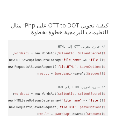
كيفية تحويل OTT to DOT على Php: مثال
للتعليمات البرمجية خطوة بخطوة
// جاري تحويل OTT إلى HTML
 = 
new
 WordsApi(
$clientId
, 
$clientSecret
);

$wordsapi
 = 
new
 OTTSaveOptionsData(
array
(
"file_name"
 => 
'file'
));

$saveOptions
 = 
new
 Requests\SaveAsRequest(
'file.HTML'
, 
$saveOptions
);

$request
 = 
$wordsapi
->saveAs(
$request
$result
// جاري تحويل HTML إلى DOT
 = 
new
 WordsApi(
$clientId
, 
$clientSecret
);

$wordsapi
 = 
new
 HTMLSaveOptionsData(
array
(
"file_name"
 => 
'file'
));

$saveOptions
 = 
new
 Requests\SaveAsRequest(
'file.DOT'
, 
$saveOptions
);

$request
 = 
$wordsapi
->saveAs(
$request
);

$result