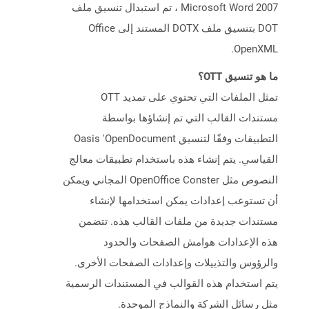
Microsoft Word 2007 ، تم استبدال تنسيق ملف
DOT بتنسيق ملف DOTX المستند إلى Office
OpenXML.
ما هو تنسيق OTT؟
تمثل الملفات التي تحتوي على تمديد OTT
مستندات القالب التي تم إنشاؤها بواسطة
التطبيقات وفقًا لتنسيق Oasis 'OpenDocument
القياسي. يتم إنشاء هذه باستخدام تطبيقات معالج
النصوص مثل OpenOffice Conster المجاني ويمكن
أن تستوعب إعدادات يمكن استخدامها لإنشاء
مستندات جديدة من ملفات القالب هذه. تتضمن
هذه الإعدادات هوامش الصفحات والحدود
والرؤوس والتذييلات وإعدادات الصفحات الأخرى.
يتم استخدام هذه القوالب في المستندات الرسمية
مثل رسائل الشركة والنماذج الموحدة.