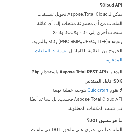
Cloud API؟
يمكن لـ Aspose.Total Cloud تحويل تنسيقات
الملفات من أي مجموعة منتجات إلى أي عائلة
منتجات أخرى إلى PDF وDOCX وXPS
وimage(TIFF وJPEG وPNG BMP) وMD والمزيد.
الخروج من القائمة الكاملة ل
تنسيقات الملفات
المدعومة
.
البدء بـ Aspose.Total REST APIs باستخدام Php
SDK: دليل المبتدئين
لا يقوم
Quickstart
بتوجيه عملية تهيئة
Aspose.Total Cloud API فحسب، بل يساعد أيضًا
في تثبيت المكتبات المطلوبة.
ما هو تنسيق DOT؟
الملفات التي تحتوي على ملحق .DOT هي ملفات