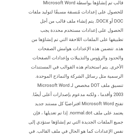
قالب تم إنشاؤها بواسطة Microsoft Word
للحصول على إعدادات مُنسقة مسبقًا لتوليد ملفات
DOC أو DOCX. يتم إنشاء ملف قالب من أجل
الحصول على إعدادات مستخدم محددة يجب
تطبيقها على الملفات اللاحقة التي تم إنشاؤها من
هذه. تتضمن هذه الإعدادات هوامش الصفحات
والحدود والرؤوس والتذييلات وإعدادات الصفحات
الأخرى. يتم استخدام هذه القوالب في المستندات
الرسمية مثل رسائل الشركة والنماذج الموحدة.
تنسيق ملف DOT مخصص لـ Microsoft Word
2003 وأقدما ، ولكنه مدعوم بإصدارات أعلى أيضًا.
تفتح Microsoft Word افتراضيًا كل مستند جديد
يعتمد على ملف normal.dot. إذا تم تعديلها ، فإن
جميع الملفات الجديدة التي تم إنشاؤها ستؤدي إلى
نفس الإعدادات كما هو الحال في ملف القالب. في