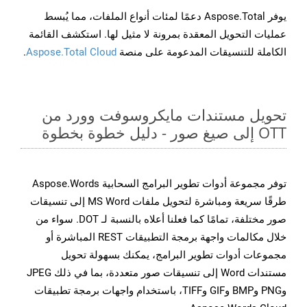
يوفر Aspose.Total دعمًا لمئات أنواع الملفات، مما يُبسط
عمليات التحويل المعقدة بمرونة لا مثيل لها. استكشف القائمة
الكاملة للتنسيقات المدعومة على منصة
Aspose.Total Cloud
.
تحويل مستندات مايكروسوفت وورد من
OTT إلى صيغ صور - دليل خطوة بخطوة
توفر مجموعة أدوات تطوير البرامج السحابية Aspose.Words
طرقًا سريعة ومباشرة لتحويل ملفات MS Word إلى تنسيقات
صور مختلفة، تمامًا كما فعلنا أعلاه بالنسبة لـ DOT. سواء من
خلال مكالمات واجهة برمجة التطبيقات REST المباشرة أو
مجموعات أدوات تطوير البرامج، يمكنك بسهولة تحويل
مستندات Word إلى تنسيقات صور متعددة، بما في ذلك JPEG
وPNG وBMP وGIF وTIFF، باستخدام واجهات برمجة تطبيقات