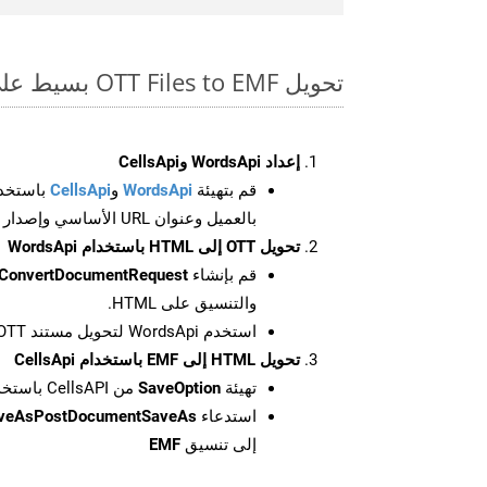
تحويل OTT Files to EMF بسيط على SDK Php
إعداد WordsApi وCellsApi
قم بتهيئة
WordsApi
و
CellsApi
باستخدا
بالعميل وعنوان URL الأساسي وإصدار واجهة برمجة التطبيقات
تحويل OTT إلى HTML باستخدام WordsApi
قم بإنشاء
ConvertDocumentRequest
والتنسيق على HTML.
استخدم WordsApi لتحويل مستند OTT إلى HTML.
تحويل HTML إلى EMF باستخدام CellsApi
تهيئة
SaveOption
من CellsAPI باستخدام SaveFormat كـ EMF
استدعاء
aveAsPostDocumentSaveAs
إلى تنسيق
EMF