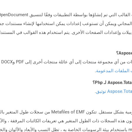
بيقات معالج النصوص مثل OpenOffice Conster المجاني ويمكن أن تستوعب إعدادات يمكن استخدامها لإ
يلات وإعدادات الصفحات الأخرى. يتم استخدام هذه القوالب في المستندا
 الملفات المدعومة
.
Aspose.To توثيق
.
يخزن تنسيق metafile المحسن (EMF) الصور الرسومية بشكل مستقل. تت
تكون هذه السجلات ذات الطول المتغير هي تعريفات الكائنات المرفقة ، و
لتقديم الصورة بدقة. عندما يفتح الجهاز metafile EMF باستخدام بيئة الرسومات الخاصة به ، تظل النسب وا