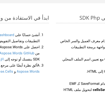
ابدأ في الاستفادة من واجهات برمجة الت
أنشئ حسابًا على
ashboard
م معرف العميل والسر الخاص
التطبيقات وتفاصيل التفويض
من
Aspose.Words GitHub
مع تعيين اسم الملف المحلي
SDK بنفسك أو توجه إلى
الإ
Aألق نظرة أيضًا على مرجع واجهة برمجة التطبيقات المستند إلى Swagger لـ
Aspose.Words
و
se.Cells
cellsS
لتحويل ملف HTML