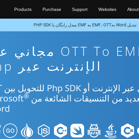
Products
Purchase
Support
Websites
About
تبدیل Word بهEMF، OTT به EMF مبدل رایگان یا PHP SDK
تطبيق تحويل OTT To EMF مجا
الإنترنت عبر Php
استخدم ا
®
rd.