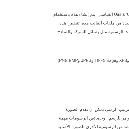
تمثل الملفات التي تحتوي على تمديد OTT مستندات القالب التي تم إنشاؤها بواسطة التطبيقات وفقًا لتنسيق Oasis 'OpenDocument القياسي. يتم إنشاء هذه باستخدام
نشاء مستندات جديدة من ملفات القالب هذه. تتضمن هذه
ت الرسمية مثل رسائل الشركة والنماذج
يمكن لـ Aspose.Total Cloud تحويل تنسيقات الملفات من أي مجموعة منتجات إلى أي عائلة منتجات أخرى إلى PDF وDOCX وXPS وimage(TIFF وJPEG وPNG BMP)
كون Metafiles of EMF من سجلات طول المتغير بالترتيب الزمني يمكن أن تقدم الصورة
الأوامر للرسم ، وخصائص الرسومات مهمة
لأبعاد والألوان والخصائص الرسومية الأخرى للصورة الأصلية