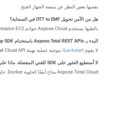
نفسها بغض النظر عن منصة الجهاز الفتح.
هل من الآمن تحويل OTT to EMF في السحابة؟
بالطبع! يستخدم Aspose Cloud خوادم Amazon EC2 السحابية التي تضمن أمان الخدمة ومرونتها. يرجى قراءة المزيد عن الممارسات الأمنية في Aspose.
البدء بـ Aspose.Total REST APIs باستخدام Php SDK: دليل المبتدئين
لا يقوم
Quickstart
بتوجيه عملية تهيئة Aspose.Total Cloud API فحسب، بل يساعد أيضًا في تثبيت المكتبات المطلوبة.
لا أستطيع العثور على SDK للغتي المفضلة. ماذا علي أن أفعل؟
Aspose.Total Cloud متاح أيضًا كحاوية Docker. حاول استخدامه مع cURL في حالة عدم توفر SDK المطلوب بعد.