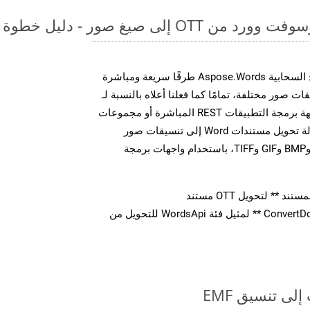
لى صيغ صور - دليل خطوة بخطوة
توفر مجموعة أدوات تطوير البرامج السحابية Aspose.Words طرقًا سريعة ومباشرة
MS Word إلى تنسيقات صور مختلفة، تمامًا كما فعلنا أعلاه بالنسبة لـ
EMF. سواء من خلال مكالمات واجهة برمجة التطبيقات REST المباشرة أو مجموعات
أدوات تطوير البرامج، يمكنك بسهولة تحويل مستندات Word إلى تنسيقات صور
متعددة، بما في ذلك JPEG وPNG وBMP وGIF وTIFF، باستخدام واجهات برمجة
** لتحويل OTT مستند
استدعاء طريقة ** ConvertDocument ** لمثيل فئة WordsApi للتحويل من
ى تنسيق EMF