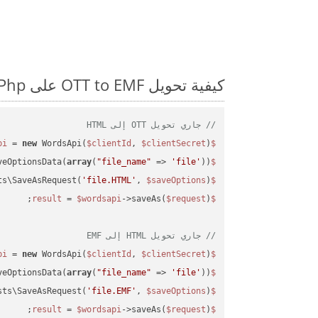
كيفية تحويل OTT to EMF على Php: مثال للتعليمات البرمجية خطوة بخطوة
// جاري تحويل OTT إلى HTML
 = 
new
 WordsApi(
$clientId
, 
$clientSecret
);

$wordsapi
veOptionsData(
array
(
"file_name"
 => 
'file'
));

$saveOptions
ts\SaveAsRequest(
'file.HTML'
, 
$saveOptions
);

$request
 = 
$wordsapi
->saveAs(
$request
$result
// جاري تحويل HTML إلى EMF
 = 
new
 WordsApi(
$clientId
, 
$clientSecret
);

$wordsapi
veOptionsData(
array
(
"file_name"
 => 
'file'
));

$saveOptions
sts\SaveAsRequest(
'file.EMF'
, 
$saveOptions
);

$request
 = 
$wordsapi
->saveAs(
$request
);

$result