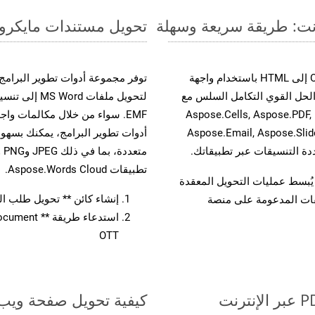
تحويل مستندات مايكروسوفت وورد من OTT إ
حسّن سير عمل تحويل مستنداتك بتحويل ملفات OTT إلى HTML باستخدام واجهة
A القوية. يدعم هذا الحل القوي التكامل السلس مع
لتحويل ملفات 
واجهات برمجة تطبيقات Aspose.Total الأخرى، مثل Aspose.Cells, Aspose.PDF,
Aspose.Email, Aspose.Slid
تطبيقات Aspose.Words Cloud.
لفات، مما يُبسط عمليات التحويل المعقدة
إنشاء كائن ** تحويل طلب المستند 
يقات المدعومة على منصة
OTT
كيفية تحويل صفحة ويب إل