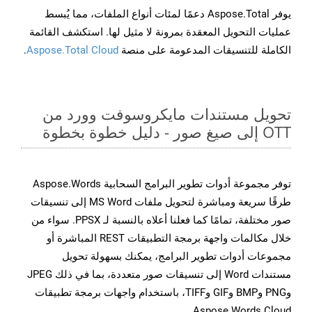
يوفر Aspose.Total دعمًا لمئات أنواع الملفات، مما يُبسط
عمليات التحويل المعقدة بمرونة لا مثيل لها. استكشف القائمة
الكاملة للتنسيقات المدعومة على منصة
Aspose.Total Cloud
.
تحويل مستندات مايكروسوفت وورد من
OTT إلى صيغ صور - دليل خطوة بخطوة
توفر مجموعة أدوات تطوير البرامج السحابية Aspose.Words
طرقًا سريعة ومباشرة لتحويل ملفات MS Word إلى تنسيقات
صور مختلفة، تمامًا كما فعلنا أعلاه بالنسبة لـ PPSX. سواء من
خلال مكالمات واجهة برمجة التطبيقات REST المباشرة أو
مجموعات أدوات تطوير البرامج، يمكنك بسهولة تحويل
مستندات Word إلى تنسيقات صور متعددة، بما في ذلك JPEG
وPNG وBMP وGIF وTIFF، باستخدام واجهات برمجة تطبيقات
Aspose.Words Cloud.