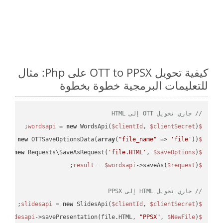
كيفية تحويل OTT to PPSX على Php: مثال
للتعليمات البرمجية خطوة بخطوة
// جاري تحويل OTT إلى HTML
 = 
new
 WordsApi(
$clientId
, 
$clientSecret
);

$wordsapi
 = 
new
 OTTSaveOptionsData(
array
(
"file_name"
 => 
'file'
));

$saveOptions
 = 
new
 Requests\SaveAsRequest(
'file.HTML'
, 
$saveOptions
);

$request
 = 
$wordsapi
->saveAs(
$request
$result
// جاري تحويل HTML إلى PPSX
 = 
new
 SlidesApi(
$clientId
, 
$clientSecret
);

$slidesapi
->savePresentation(file.HTML, 
"PPSX"
, 
$NewFile
);

$slidesapi