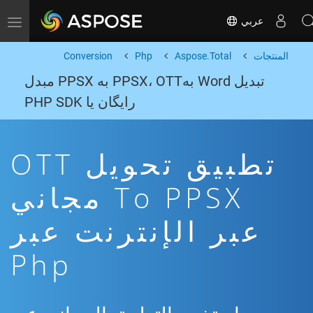
عربي
Toggle navigation
المنتجات
Aspose.Total
Php
Conversion
تبدیل Word بهPPSX، OTT به PPSX مبدل
رایگان یا PHP SDK
تطبيق تحويل OTT
To PPSX مجاني
عبر الإنترنت عبر
Php