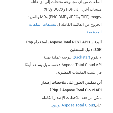
الملفات من أي مجموعة منتجات إلى أي عائلة
منتجات أخرى إلى PDF وDOCX وXPS
وimage(TIFF وJPEG وPNG BMP) وMD والمزيد.
الخروج من القائمة الكاملة ل
تنسيقات الملفات
المدعومة
.
البدء بـ Aspose.Total REST APIs باستخدام Php
SDK: دليل المبتدئين
لا يقوم
Quickstart
بتوجيه عملية تهيئة
Aspose.Total Cloud API فحسب، بل يساعد أيضًا
في تثبيت المكتبات المطلوبة.
أين يمكنني العثور على ملاحظات إصدار
Aspose.Total Cloud API لـ Php؟
يمكن مراجعة ملاحظات الإصدار الكاملة
على
Aspose.Total Cloud توثيق
.