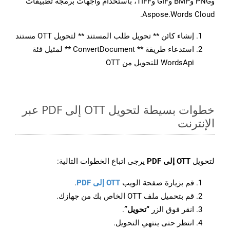
وPNG وBMP وGIF وTIFF، باستخدام واجهات برمجة تطبيقات
Aspose.Words Cloud.
إنشاء كائن ** تحويل طلب المستند ** لتحويل OTT مستند
استدعاء طريقة ** ConvertDocument ** لمثيل فئة
WordsApi للتحويل من OTT
خطوات بسيطة لتحويل OTT إلى PDF عبر
الإنترنت
لتحويل
OTT إلى PDF
يرجى اتباع الخطوات التالية:
قم بزيارة صفحة الويب
OTT إلى PDF
.
قم بتحميل ملف OTT الخاص بك من جهازك.
انقر فوق الزر
“تحويل”
.
انتظر حتى ينتهي التحويل.