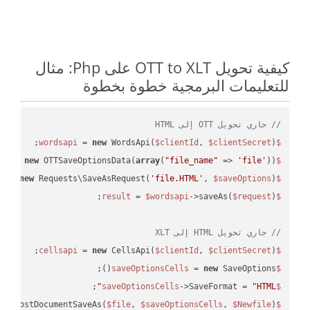
كيفية تحويل OTT to XLT على Php: مثال
للتعليمات البرمجية خطوة بخطوة
// جاري تحويل OTT إلى HTML
 = 
new
 WordsApi(
$clientId
, 
$clientSecret
);

$wordsapi
 = 
new
 OTTSaveOptionsData(
array
(
"file_name"
 => 
'file'
));

$saveOptions
 = 
new
 Requests\SaveAsRequest(
'file.HTML'
, 
$saveOptions
);

$request
 = 
$wordsapi
->saveAs(
$request
$result
// جاري تحويل HTML إلى XLT
 = 
new
 CellsApi(
$clientId
, 
$clientSecret
);

$cellsapi
 = 
new
 SaveOptions();

$saveOptionsCells
;

->SaveFormat = 
"HTML"
$saveOptionsCells
eAsPostDocumentSaveAs(
$file
, 
$saveOptionsCells
, 
$Newfile
$cellsApiResult