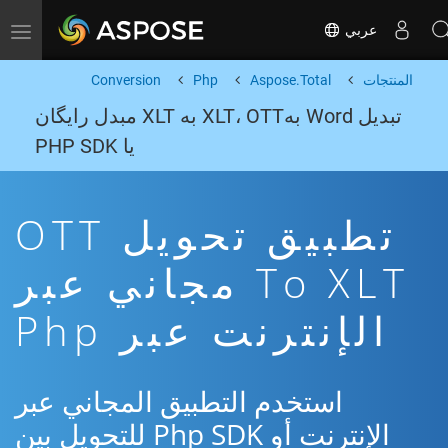
عربي
Toggle navigation
المنتجات
Aspose.Total
Php
Conversion
تبدیل Word بهXLT، OTT به XLT مبدل رایگان
یا PHP SDK
تطبيق تحويل OTT
To XLT مجاني عبر
الإنترنت عبر Php
استخدم التطبيق المجاني عبر
الإنترنت أو Php SDK للتحويل بين