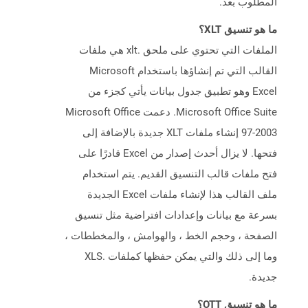
المطلوب بعد.
ما هو تنسيق XLT؟
الملفات التي تحتوي على ملحق .xlt هي ملفات
القالب التي تم إنشاؤها باستخدام Microsoft
Excel وهو تطبيق جدول بيانات يأتي كجزء من
Microsoft Office Suite. دعمت Microsoft Office
97-2003 إنشاء ملفات XLT جديدة بالإضافة إلى
فتحها. لا يزال أحدث إصدار من Excel قادرًا على
فتح ملفات قالب التنسيق القديم. يتم استخدام
ملف القالب هذا لإنشاء ملفات Excel الجديدة
بسرعة مع بيانات وإعدادات افتراضية مثل تنسيق
الصفحة ، وحجم الخط ، والهوامش ، والمخططات ،
وما إلى ذلك والتي يمكن حفظها كملفات .XLS
جديدة.
ما هو تنسيق OTT؟