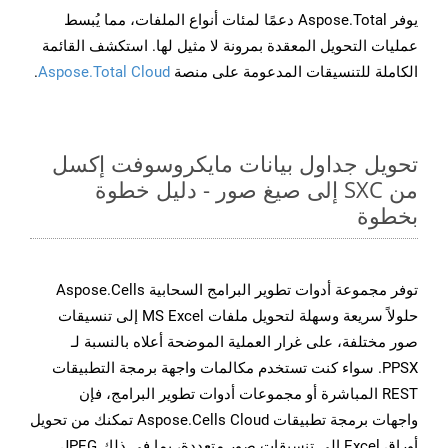
يوفر Aspose.Total دعمًا لمئات أنواع الملفات، مما يُبسط
عمليات التحويل المعقدة بمرونة لا مثيل لها. استكشف القائمة
الكاملة للتنسيقات المدعومة على منصة
Aspose.Total Cloud
.
تحويل جداول بيانات مايكروسوفت إكسل
من SXC إلى صيغ صور - دليل خطوة
بخطوة
توفر مجموعة أدوات تطوير البرامج السحابية Aspose.Cells
حلولاً سريعة وسهلة لتحويل ملفات MS Excel إلى تنسيقات
صور مختلفة، على غرار العملية الموضحة أعلاه بالنسبة لـ
PPSX. سواء كنت تستخدم مكالمات واجهة برمجة التطبيقات
REST المباشرة أو مجموعات أدوات تطوير البرامج، فإن
واجهات برمجة تطبيقات Aspose.Cells Cloud تمكنك من تحويل
أوراق Excel إلى تنسيقات صور متعددة، بما في ذلك JPEG