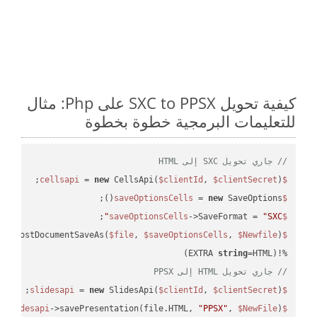
كيفية تحويل SXC to PPSX على Php: مثال
للتعليمات البرمجية خطوة بخطوة
// جاري تحويل SXC إلى HTML
 = 
new
 CellsApi(
$clientId
, 
$clientSecret
);

$cellsapi
 = 
new
 SaveOptions();

$saveOptionsCells
;

->SaveFormat = 
"SXC"
$saveOptionsCells
eAsPostDocumentSaveAs(
$file
, 
$saveOptionsCells
, 
$Newfile
$cellsApiResult
string
=HTML)

%!(EXTRA 
// جاري تحويل HTML إلى PPSX
 = 
new
 SlidesApi(
$clientId
, 
$clientSecret
);

$slidesapi
->savePresentation(file.HTML, 
"PPSX"
, 
$NewFile
);

$slidesapi