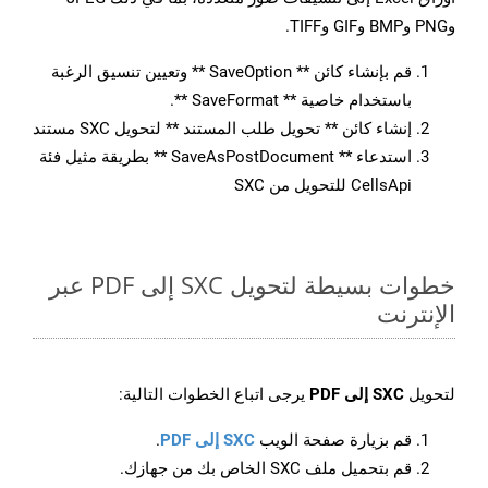
وPNG وBMP وGIF وTIFF.
قم بإنشاء كائن ** SaveOption ** وتعيين تنسيق الرغبة
باستخدام خاصية ** SaveFormat **.
إنشاء كائن ** تحويل طلب المستند ** لتحويل SXC مستند
استدعاء ** SaveAsPostDocument ** بطريقة مثيل فئة
CellsApi للتحويل من SXC
خطوات بسيطة لتحويل SXC إلى PDF عبر
الإنترنت
لتحويل
SXC إلى PDF
يرجى اتباع الخطوات التالية:
قم بزيارة صفحة الويب
SXC إلى PDF
.
قم بتحميل ملف SXC الخاص بك من جهازك.