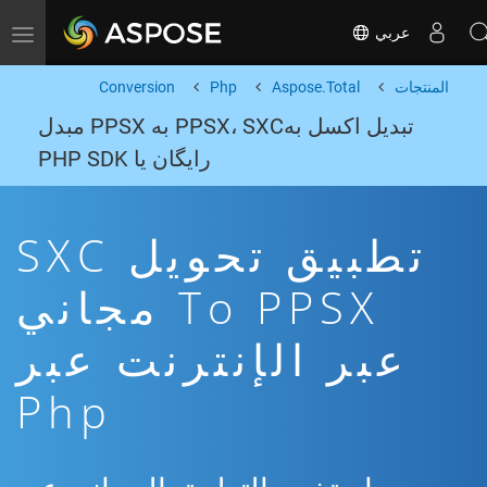
عربي
Toggle navigation
المنتجات
Aspose.Total
Php
Conversion
تبدیل اکسل بهPPSX، SXC به PPSX مبدل
رایگان یا PHP SDK
تطبيق تحويل SXC
To PPSX مجاني
عبر الإنترنت عبر
Php