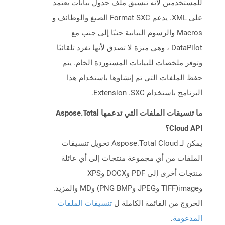
للمستخدمين لأنه تنسيق ملف جدول بيانات يعتمد
على XML. يدعم Format SXC الصيغ والوظائف و
Macros والرسوم البيانية جنبًا إلى جنب مع
DataPilot ، وهي ميزة لا تصدق لأنها تفرد تلقائيًا
وتوفر ملخصات للبيانات المستوردة الخام. يتم
حفظ الملفات التي تم إنشاؤها باستخدام هذا
البرنامج باستخدام Extension .SXC.
ما تنسيقات الملفات التي تدعمها Aspose.Total
Cloud API؟
يمكن لـ Aspose.Total Cloud تحويل تنسيقات
الملفات من أي مجموعة منتجات إلى أي عائلة
منتجات أخرى إلى PDF وDOCX وXPS
وimage(TIFF وJPEG وPNG BMP) وMD والمزيد.
الخروج من القائمة الكاملة ل
تنسيقات الملفات
المدعومة
.