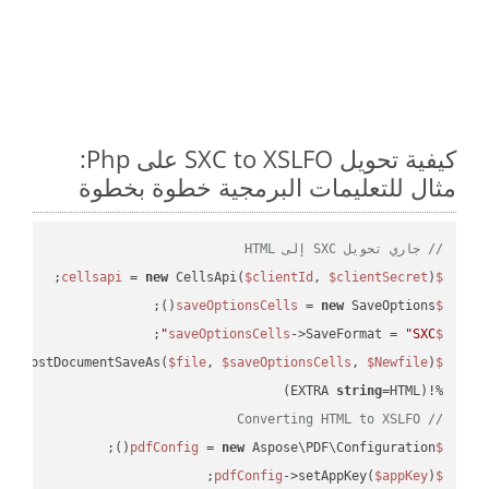
كيفية تحويل SXC to XSLFO على Php:
مثال للتعليمات البرمجية خطوة بخطوة
// جاري تحويل SXC إلى HTML
 = 
new
 CellsApi(
$clientId
, 
$clientSecret
);

$cellsapi
 = 
new
 SaveOptions();

$saveOptionsCells
;

->SaveFormat = 
"SXC"
$saveOptionsCells
eAsPostDocumentSaveAs(
$file
, 
$saveOptionsCells
, 
$Newfile
$cellsApiResult
string
=HTML)

%!(EXTRA 
// Converting HTML to XSLFO
 = 
new
 Aspose\PDF\Configuration();

$pdfConfig
->setAppKey(
$appKey
);

$pdfConfig