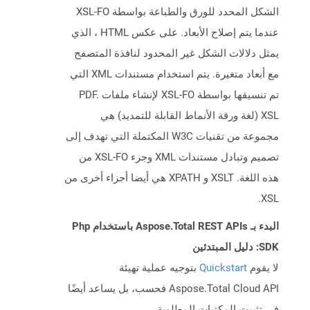
الشكل المحدد للورق والطباعة بواسطة XSL-FO
عندما يتم إصلاح الأبعاد. على عكس HTML ، الذي
يمثل دلالات الشكل غير المحدود لنافذة المتصفح
مع أبعاد متغيرة. يتم استخدام مستندات XML التي
تم تنسيقها بواسطة XSL-FO لإنشاء ملفات PDF.
XSL (لغة ورقة الأنماط القابلة للتمديد) هي
مجموعة من تقنيات W3C المكتملة التي تهدف إلى
تصميم وتبادل مستندات XML وجزء XSL-FO من
هذه اللغة. XSLT و XPATH هي أيضا أجزاء أخرى من
XSL.
البدء بـ Aspose.Total REST APIs باستخدام Php
SDK: دليل المبتدئين
لا يقوم
Quickstart
بتوجيه عملية تهيئة
Aspose.Total Cloud API فحسب، بل يساعد أيضًا
في تثبيت المكتبات المطلوبة.