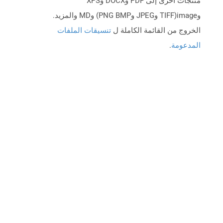
منتجات أخرى إلى PDF وDOCX وXPS
وimage(TIFF وJPEG وPNG BMP) وMD والمزيد.
الخروج من القائمة الكاملة ل
تنسيقات الملفات
المدعومة
.