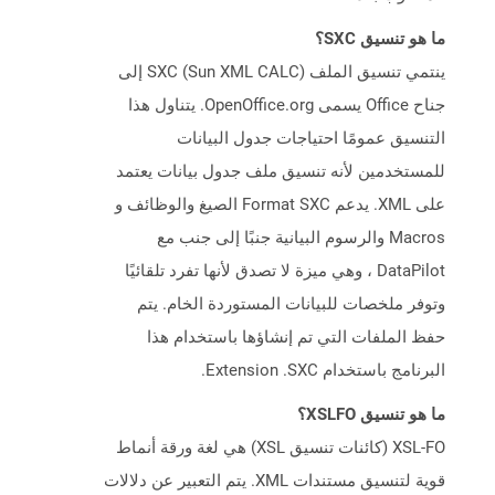
ما هو تنسيق SXC؟
ينتمي تنسيق الملف SXC (Sun XML CALC) إلى
جناح Office يسمى OpenOffice.org. يتناول هذا
التنسيق عمومًا احتياجات جدول البيانات
للمستخدمين لأنه تنسيق ملف جدول بيانات يعتمد
على XML. يدعم Format SXC الصيغ والوظائف و
Macros والرسوم البيانية جنبًا إلى جنب مع
DataPilot ، وهي ميزة لا تصدق لأنها تفرد تلقائيًا
وتوفر ملخصات للبيانات المستوردة الخام. يتم
حفظ الملفات التي تم إنشاؤها باستخدام هذا
البرنامج باستخدام Extension .SXC.
ما هو تنسيق XSLFO؟
XSL-FO (كائنات تنسيق XSL) هي لغة ورقة أنماط
قوية لتنسيق مستندات XML. يتم التعبير عن دلالات