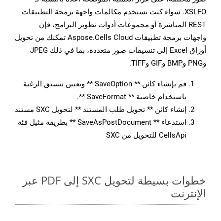
XSLFO. سواء كنت تستخدم مكالمات واجهة برمجة التطبيقات
REST المباشرة أو مجموعات أدوات تطوير البرامج، فإن
واجهات برمجة تطبيقات Aspose.Cells Cloud تمكنك من تحويل
أوراق Excel إلى تنسيقات صور متعددة، بما في ذلك JPEG
وPNG وBMP وGIF وTIFF.
قم بإنشاء كائن ** SaveOption ** وتعيين تنسيق الرغبة
باستخدام خاصية ** SaveFormat **.
إنشاء كائن ** تحويل طلب المستند ** لتحويل SXC مستند
استدعاء ** SaveAsPostDocument ** بطريقة مثيل فئة
CellsApi للتحويل من SXC
خطوات بسيطة لتحويل SXC إلى PDF عبر
الإنترنت