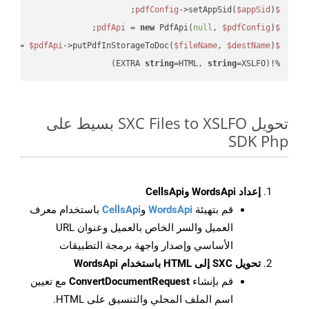
->setAppSid(
$appSid
);

$pdfConfig
 = 
new
 PdfApi(
null
, 
$pdfConfig
);

$pdfApi
 = 
$pdfApi
->putPdfInStorageToDoc(
$fileName
, 
$destName
$response
string
=HTML, 
string
=XSLFO)
%!(EXTRA 
تحويل SXC Files to XSLFO بسيط على
SDK Php
إعداد WordsApi وCellsApi
قم بتهيئة
WordsApi
و
CellsApi
باستخدام معرف
العميل والسر الخاص بالعميل وعنوان URL
الأساسي وإصدار واجهة برمجة التطبيقات
تحويل SXC إلى HTML باستخدام WordsApi
قم بإنشاء
ConvertDocumentRequest
مع تعيين
اسم الملف المحلي والتنسيق على HTML.