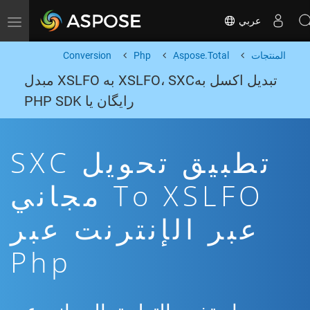
عربي
Toggle navigation
المنتجات
Aspose.Total
Php
Conversion
تبدیل اکسل بهXSLFO، SXC به XSLFO مبدل
رایگان یا PHP SDK
تطبيق تحويل SXC
To XSLFO مجاني
عبر الإنترنت عبر
Php