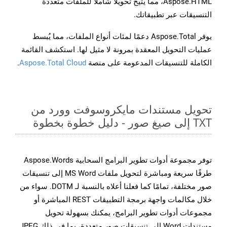
Aspose.HTML، مما يتيح تحويلًا شاملًا للملفات متعددة
التنسيقات عبر تطبيقاتك.
يوفر Aspose.Total دعمًا لمئات أنواع الملفات، مما يُبسط
عمليات التحويل المعقدة بمرونة لا مثيل لها. استكشف القائمة
الكاملة للتنسيقات المدعومة على منصة
Aspose.Total Cloud
.
تحويل مستندات مايكروسوفت وورد من
TXT إلى صيغ صور - دليل خطوة بخطوة
توفر مجموعة أدوات تطوير البرامج السحابية Aspose.Words
طرقًا سريعة ومباشرة لتحويل ملفات MS Word إلى تنسيقات
صور مختلفة، تمامًا كما فعلنا أعلاه بالنسبة لـ DOTM. سواء من
خلال مكالمات واجهة برمجة التطبيقات REST المباشرة أو
مجموعات أدوات تطوير البرامج، يمكنك بسهولة تحويل
مستندات Word إلى تنسيقات صور متعددة، بما في ذلك JPEG