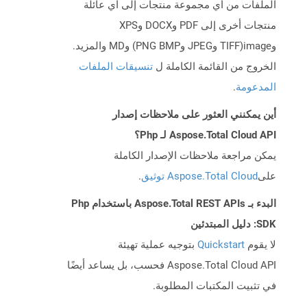
الملفات من أي مجموعة منتجات إلى أي عائلة
منتجات أخرى إلى PDF وDOCX وXPS
وimage(TIFF وJPEG وPNG BMP) وMD والمزيد.
الخروج من القائمة الكاملة ل
تنسيقات الملفات
المدعومة
.
أين يمكنني العثور على ملاحظات إصدار
Aspose.Total Cloud API لـ Php؟
يمكن مراجعة ملاحظات الإصدار الكاملة
على
Aspose.Total Cloud توثيق
.
البدء بـ Aspose.Total REST APIs باستخدام Php
SDK: دليل المبتدئين
لا يقوم
Quickstart
بتوجيه عملية تهيئة
Aspose.Total Cloud API فحسب، بل يساعد أيضًا
في تثبيت المكتبات المطلوبة.