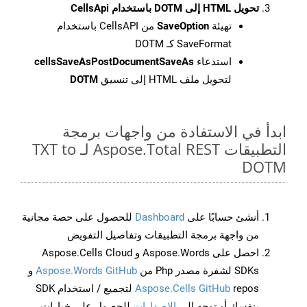
تحويل HTML إلى DOTM باستخدام CellsApi
تهيئة
SaveOption
من CellsAPI باستخدام
SaveFormat كـ DOTM
استدعاء
cellsSaveAsPostDocumentSaveAs
لتحويل ملف HTML إلى تنسيق
DOTM
ابدأ في الاستفادة من واجهات برمجة
التطبيقات Aspose.Total REST لـ TXT to
DOTM
أنشئ حسابًا على
Dashboard
للحصول على حصة مجانية
من واجهة برمجة التطبيقات وتفاصيل التفويض
احصل على Aspose.Words و Aspose.Cells Cloud
SDKs لشفرة مصدر Php من
Aspose.Words GitHub
و
Aspose.Cells GitHub
repos لتجميع / استخدام SDK
بنفسك أو توجه إلى
الإصدارات
للحصول على خيارات