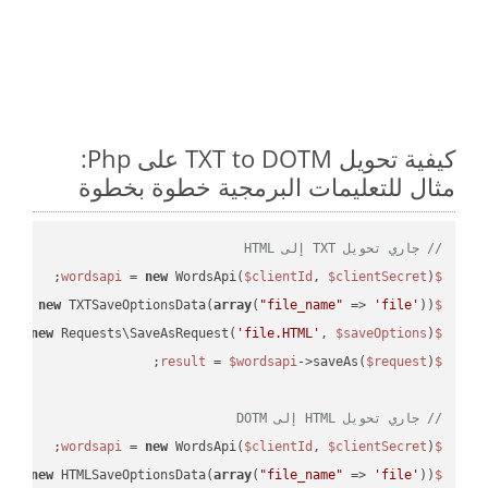
كيفية تحويل TXT to DOTM على Php:
مثال للتعليمات البرمجية خطوة بخطوة
// جاري تحويل TXT إلى HTML
 = 
new
 WordsApi(
$clientId
, 
$clientSecret
);

$wordsapi
 = 
new
 TXTSaveOptionsData(
array
(
"file_name"
 => 
'file'
));

$saveOptions
 = 
new
 Requests\SaveAsRequest(
'file.HTML'
, 
$saveOptions
);

$request
 = 
$wordsapi
->saveAs(
$request
$result
// جاري تحويل HTML إلى DOTM
 = 
new
 WordsApi(
$clientId
, 
$clientSecret
);

$wordsapi
 = 
new
 HTMLSaveOptionsData(
array
(
"file_name"
 => 
'file'
));

$saveOptions