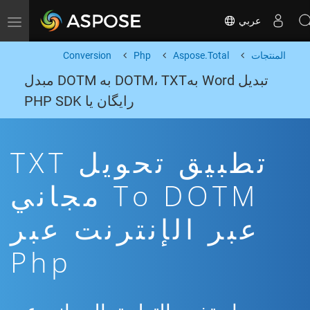
عربي
Toggle navigation
المنتجات
Aspose.Total
Php
Conversion
تبدیل Word بهDOTM، TXT به DOTM مبدل
رایگان یا PHP SDK
تطبيق تحويل TXT
To DOTM مجاني
عبر الإنترنت عبر
Php