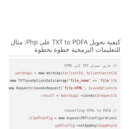
كيفية تحويل TXT to PDFA على Php: مثال
للتعليمات البرمجية خطوة بخطوة
// جاري تحويل TXT إلى HTML
 = 
new
 WordsApi(
$clientId
, 
$clientSecret
);

$wordsapi
 = 
new
 TXTSaveOptionsData(
array
(
"file_name"
 => 
'file'
));

$saveOptions
 = 
new
 Requests\SaveAsRequest(
'file.HTML'
, 
$saveOptions
);

$request
 = 
$wordsapi
->saveAs(
$request
$result
// Converting HTML to PDFA
 = 
new
 Aspose\PDF\Configuration();

$pdfConfig
->setAppKey(
$appKey
);

$pdfConfig