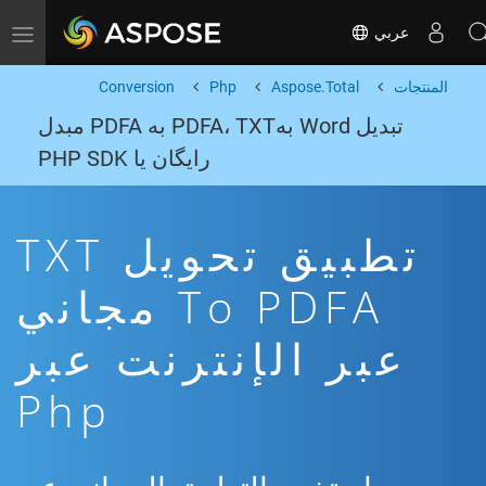
عربي
Toggle navigation
المنتجات
Aspose.Total
Php
Conversion
تبدیل Word بهPDFA، TXT به PDFA مبدل
رایگان یا PHP SDK
تطبيق تحويل TXT
To PDFA مجاني
عبر الإنترنت عبر
Php