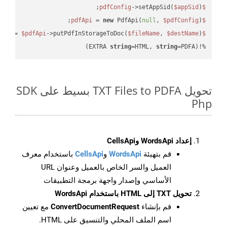
->setAppSid(
$appSid
);

$pdfConfig
 = 
new
 PdfApi(
null
, 
$pdfConfig
);

$pdfApi
 = 
$pdfApi
->putPdfInStorageToDoc(
$fileName
, 
$destName
$response
string
=HTML, 
string
=PDFA)
%!(EXTRA 
تحويل TXT Files to PDFA بسيط على SDK
Php
إعداد WordsApi وCellsApi
قم بتهيئة
WordsApi
و
CellsApi
باستخدام معرف
العميل والسر الخاص بالعميل وعنوان URL
الأساسي وإصدار واجهة برمجة التطبيقات
تحويل TXT إلى HTML باستخدام WordsApi
قم بإنشاء
ConvertDocumentRequest
مع تعيين
اسم الملف المحلي والتنسيق على HTML.