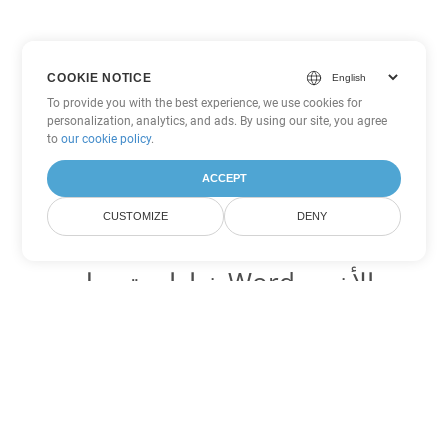
COOKIE NOTICE
To provide you with the best experience, we use cookies for
personalization, analytics, and ads. By using our site, you agree
to
our cookie policy
.
ACCEPT
CUSTOMIZE
DENY
خيارات تحويل Word الأخرى
تحويل TXT إلى DOC
DOC:
Microsoft Word Binary Format
تحويل TXT إلى DOT
DOT:
Microsoft Word Template Files