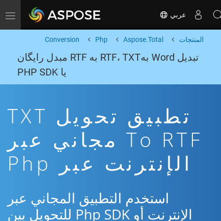
عربي
Toggle navigation
المنتجات
Aspose.Total
Php
Conversion
تبدیل Word بهRTF، TXT به RTF مبدل رایگان
یا PHP SDK
تطبيق تحويل TXT
To RTF مجاني عبر
الإنترنت عبر Php
استخدم التطبيق المجاني عبر
الإنترنت أو Php SDK للتحويل بين