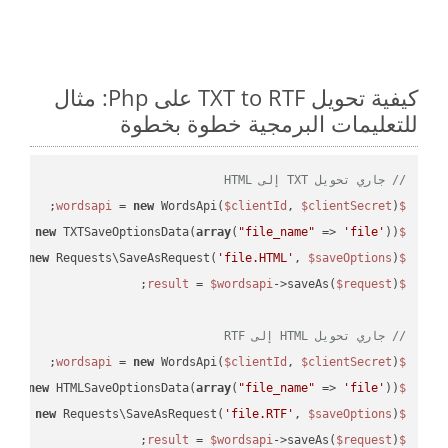
كيفية تحويل TXT to RTF على Php: مثال
للتعليمات البرمجية خطوة بخطوة
// جاري تحويل TXT إلى HTML
 = 
new
 WordsApi(
$clientId
, 
$clientSecret
);

$wordsapi
 = 
new
 TXTSaveOptionsData(
array
(
"file_name"
 => 
'file'
));

$saveOptions
 = 
new
 Requests\SaveAsRequest(
'file.HTML'
, 
$saveOptions
);

$request
 = 
$wordsapi
->saveAs(
$request
$result
// جاري تحويل HTML إلى RTF
 = 
new
 WordsApi(
$clientId
, 
$clientSecret
);

$wordsapi
 = 
new
 HTMLSaveOptionsData(
array
(
"file_name"
 => 
'file'
));

$saveOptions
 = 
new
 Requests\SaveAsRequest(
'file.RTF'
, 
$saveOptions
);

$request
 = 
$wordsapi
->saveAs(
$request
);

$result