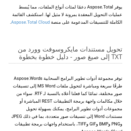
يوفر Aspose.Total دعمًا لمئات أنواع الملفات، مما يُبسط
عمليات التحويل المعقدة بمرونة لا مثيل لها. استكشف القائمة
الكاملة للتنسيقات المدعومة على منصة
Aspose.Total Cloud
.
تحويل مستندات مايكروسوفت وورد من
TXT إلى صيغ صور - دليل خطوة بخطوة
توفر مجموعة أدوات تطوير البرامج السحابية Aspose.Words
طرقًا سريعة ومباشرة لتحويل ملفات MS Word إلى تنسيقات
صور مختلفة، تمامًا كما فعلنا أعلاه بالنسبة لـ RTF. سواء من
خلال مكالمات واجهة برمجة التطبيقات REST المباشرة أو
مجموعات أدوات تطوير البرامج، يمكنك بسهولة تحويل
مستندات Word إلى تنسيقات صور متعددة، بما في ذلك JPEG
وPNG وBMP وGIF وTIFF، باستخدام واجهات برمجة تطبيقات