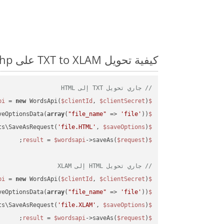
كيفية تحويل TXT to XLAM على Php: مثال للتعليمات البرمجية خطوة بخطوة
// جاري تحويل TXT إلى HTML
 = 
new
 WordsApi(
$clientId
, 
$clientSecret
);

$wordsapi
veOptionsData(
array
(
"file_name"
 => 
'file'
));

$saveOptions
ts\SaveAsRequest(
'file.HTML'
, 
$saveOptions
);

$request
 = 
$wordsapi
->saveAs(
$request
$result
// جاري تحويل HTML إلى XLAM
 = 
new
 WordsApi(
$clientId
, 
$clientSecret
);

$wordsapi
veOptionsData(
array
(
"file_name"
 => 
'file'
));

$saveOptions
ts\SaveAsRequest(
'file.XLAM'
, 
$saveOptions
);

$request
 = 
$wordsapi
->saveAs(
$request
);

$result