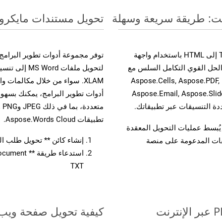
تحويل مستندات مايكروسوفت وورد من TXT إ
حسّن سير عمل تحويل مستنداتك بتحويل ملفات TXT إلى HTML باستخدام واجهة
A القوية. يدعم هذا الحل القوي التكامل السلس مع
لتحويل ملفات 
واجهات برمجة تطبيقات Aspose.Total الأخرى، مثل Aspose.Cells, Aspose.PDF,
Aspose.Email, Aspose.Slid
تطبيقات Aspose.Words Cloud.
لفات، مما يُبسط عمليات التحويل المعقدة
إنشاء كائن ** تحويل طلب المستند 
يقات المدعومة على منصة
TXT
كيفية تحويل صفحة ويب إل