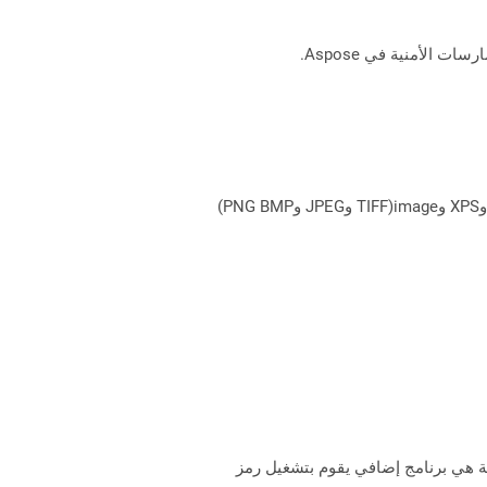
يمكن لـ Aspose.Total Cloud تحويل تنسيقات الملفات من أي مجموعة منتجات إلى أي عائلة منتجات أخرى إلى PDF وDOCX وXPS وimage(TIFF وJPEG وPNG BMP)
فية هي برنامج إضافي يقوم بتشغيل رمز