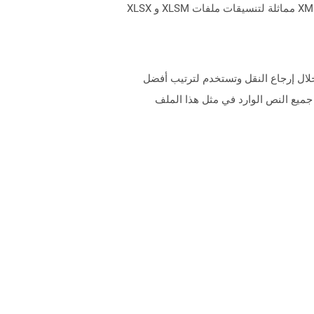
إضافي ويوفر وظائف إضافية لجداول البيانات. يتم تخزين ملفات Xlam مع امتداد .xlam. ملفات XLAM هي ملفات قائمة على XML مماثلة لتنسيقات ملفات XLSM و XLSX
 من خلال إرجاع النقل وتستخدم لترتيب أفضل
يع النص الوارد في مثل هذا الملف