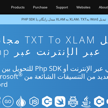
Products
Purchase
Support
Websites
About
تبدیل Word بهXLAM، TXT به XLAM مبدل رایگان یا PHP SDK
تطبيق تحويل T To XLAM
عبر الإنترنت عبر Php
®
rd.