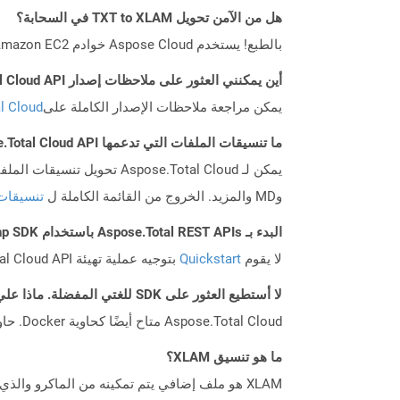
هل من الآمن تحويل TXT to XLAM في السحابة؟
بالطبع! يستخدم Aspose Cloud خوادم Amazon EC2 السحابية التي تضمن أمان الخدمة ومرونتها. يرجى قراءة المزيد عن الممارسات الأمنية في Aspose.
أين يمكنني العثور على ملاحظات إصدار Aspose.Total Cloud API لـ Php؟
يمكن مراجعة ملاحظات الإصدار الكاملة على
tal Cloud
ما تنسيقات الملفات التي تدعمها Aspose.Total Cloud API؟
وMD والمزيد. الخروج من القائمة الكاملة ل
تنسيقات
البدء بـ Aspose.Total REST APIs باستخدام Php SDK: دليل المبتدئين
لا يقوم
Quickstart
بتوجيه عملية تهيئة Aspose.Total Cloud API فحسب، بل يساعد أيضًا في تثبيت المكتبات المطلوبة.
لا أستطيع العثور على SDK للغتي المفضلة. ماذا علي أن أفعل؟
Aspose.Total Cloud متاح أيضًا كحاوية Docker. حاول استخدامه مع cURL في حالة عدم توفر SDK المطلوب بعد.
ما هو تنسيق XLAM؟
XLAM هو ملف إضافي يتم تمكينه من الماكرو وال