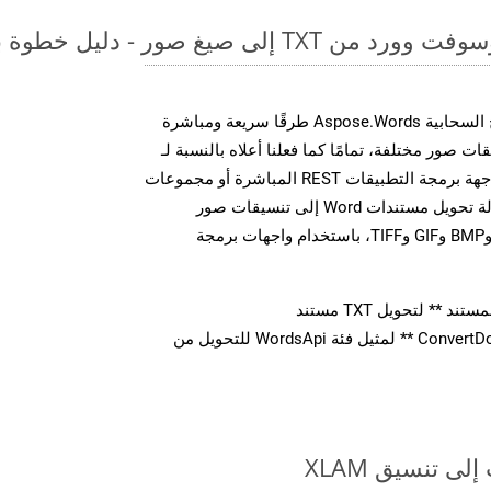
لى صيغ صور - دليل خطوة بخطوة
توفر مجموعة أدوات تطوير البرامج السحابية Aspose.Words طرقًا سريعة ومباشرة
MS Word إلى تنسيقات صور مختلفة، تمامًا كما فعلنا أعلاه بالنسبة لـ
XLAM. سواء من خلال مكالمات واجهة برمجة التطبيقات REST المباشرة أو مجموعات
أدوات تطوير البرامج، يمكنك بسهولة تحويل مستندات Word إلى تنسيقات صور
متعددة، بما في ذلك JPEG وPNG وBMP وGIF وTIFF، باستخدام واجهات برمجة
** لتحويل TXT مستند
استدعاء طريقة ** ConvertDocument ** لمثيل فئة WordsApi للتحويل من
ى تنسيق XLAM