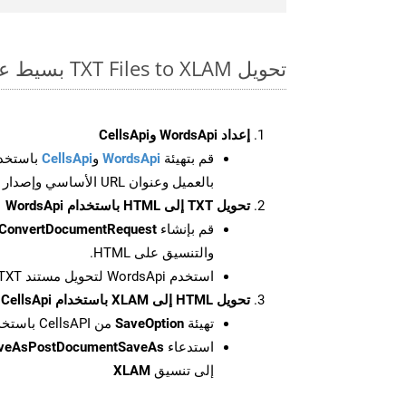
تحويل TXT Files to XLAM بسيط على SDK Php
إعداد WordsApi وCellsApi
قم بتهيئة
WordsApi
و
CellsApi
باستخدا
بالعميل وعنوان URL الأساسي وإصدار واجهة برمجة التطبيقات
تحويل TXT إلى HTML باستخدام WordsApi
قم بإنشاء
ConvertDocumentRequest
والتنسيق على HTML.
استخدم WordsApi لتحويل مستند TXT إلى HTML.
تحويل HTML إلى XLAM باستخدام CellsApi
تهيئة
SaveOption
من CellsAPI باستخدام SaveFormat كـ XLAM
استدعاء
aveAsPostDocumentSaveAs
إلى تنسيق
XLAM