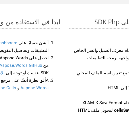
ابدأ في الاستفادة من واجهات برمجة الت
أنشئ حسابًا على
ashboard
م معرف العميل والسر الخاص
التطبيقات وتفاصيل التفويض
من
Aspose.Words GitHub
مع تعيين اسم الملف المحلي
SDK بنفسك أو توجه إلى
الإ
Aألق نظرة أيضًا على مرجع واجهة برمجة التطبيقات المستند إلى Swagger لـ
Aspose.Words
و
se.Cells
cellsS
لتحويل ملف HTML