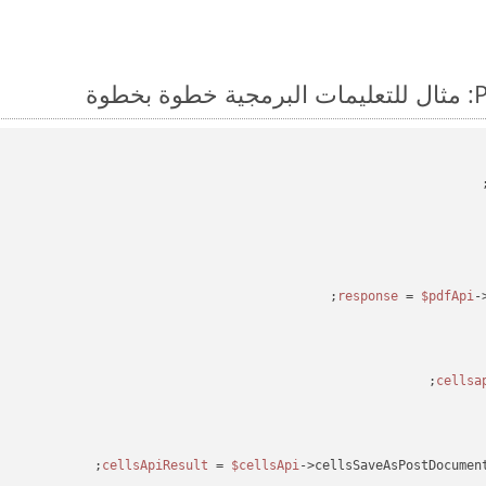
 = 
$pdfApi
-
 = 
$cellsApi
->cellsSaveAsPostDocumen