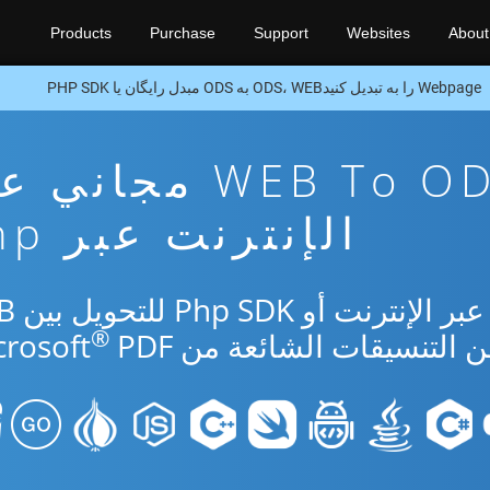
Products
Purchase
Support
Websites
About
Webpage را به تبدیل کنیدODS، WEB به ODS مبدل رایگان یا PHP SDK
تطبيق تحويل WEB To ODS مجا
الإنترنت عبر Php
استخدم التطبيق 
®
PDF.