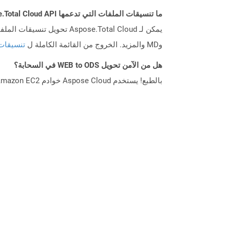
ما تنسيقات الملفات التي تدعمها Aspose.Total Cloud API؟
وMD والمزيد. الخروج من القائمة الكاملة ل
تنسيقات
هل من الآمن تحويل WEB to ODS في السحابة؟
بالطبع! يستخدم Aspose Cloud خوادم Amazon EC2 السحابية التي تضمن أمان الخدمة ومرونتها. يرجى قراءة المزيد عن الممارسات الأمنية في Aspose.