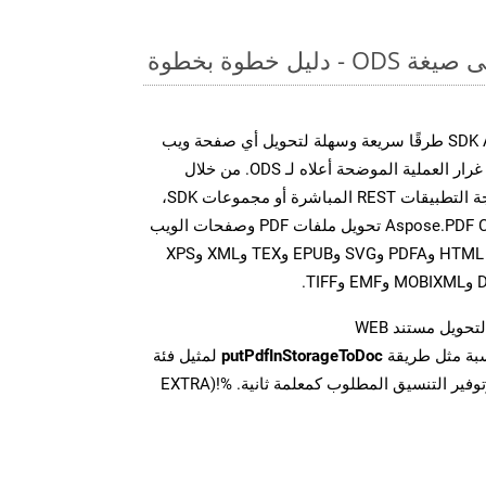
يل خطوة بخطوة
توفر مجموعة SDK Aspose.PDF Cloud طرقًا سريعة وسهلة لتحويل أي صفحة ويب
إلى تنسيقات ملفات مختلفة، على غرار العملية الموضحة أعلاه لـ ODS. من خلال
الاستفادة من مكالمات واجهة برمجة التطبيقات REST المباشرة أو مجموعات SDK،
تتيح واجهات برمجة تطبيقات Aspose.PDF Cloud تحويل ملفات PDF وصفحات الويب
إلى تنسيقات متعددة، بما في ذلك HTML وPDFA وSVG وEPUB وTEX وXML وXPS
تحويل مستند WEB
سبة مثل طريقة
putPdfInStorageToDoc
لمثيل فئة
PDFApi للتحويل من WEB وتوفير التنسيق المطلوب كمعلمة ثانية. %!(EXTRA