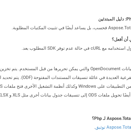
Aspose.To توثيق
.