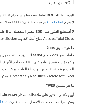
التعليمات
البدء بـ Aspose.Total REST APIs باستخدام Php SDK: دليل المبتدئين
لا يقوم
Quickstart
بتوجيه عملية تهيئة Aspose.Total Cloud API فحسب، بل يساعد أيضًا في تثبيت المكتبات المطلوبة.
لا أستطيع العثور على SDK للغتي المفضلة. ماذا علي أن أفعل؟
Aspose.Total Cloud متاح أيضًا كحاوية Docker. حاول استخدامه مع cURL في حالة عدم توفر SDK المطلوب بعد.
ما هو تنسيق ODS؟
Microsoft Excel و NeoOffice و Libreoffice. يمكن أيضًا تحويل ملفات ODS إلى تنسيقات جدول بيانات أخرى مثل XLS و XLSX وغيرها من خلال تطبيقات مختلفة.
ما هو تنسيق WEB؟
أين يمكنني العثور على ملاحظات إصدار Aspose.Total Cloud API لـ Php؟
يمكن مراجعة ملاحظات الإصدار الكاملة على
tal Cloud