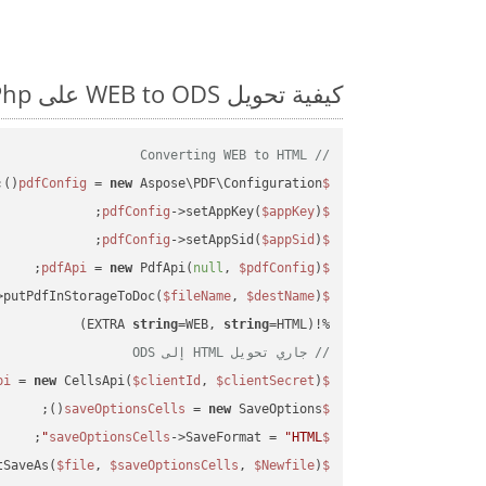
كيفية تحويل WEB to ODS على Php: مثال للتعليمات البرمجية خطوة بخطوة
// Converting WEB to HTML
 = 
new
 Aspose\PDF\Configuration();

$pdfConfig
->setAppKey(
$appKey
);

$pdfConfig
->setAppSid(
$appSid
);

$pdfConfig
 = 
new
 PdfApi(
null
, 
$pdfConfig
);

$pdfApi
>putPdfInStorageToDoc(
$fileName
, 
$destName
$response
string
=WEB, 
string
=HTML)

%!(EXTRA 
// جاري تحويل HTML إلى ODS
 = 
new
 CellsApi(
$clientId
, 
$clientSecret
);

$cellsapi
 = 
new
 SaveOptions();

$saveOptionsCells
;

->SaveFormat = 
"HTML"
$saveOptionsCells
tSaveAs(
$file
, 
$saveOptionsCells
, 
$Newfile
$cellsApiResult