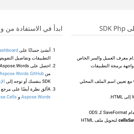
ابدأ في الاستفادة من واجهات برمجة الت
أنشئ حسابًا على
ashboard
م معرف العميل والسر الخاص
التطبيقات وتفاصيل التفويض
من
Aspose.Words GitHub
مع تعيين اسم الملف المحلي
SDK بنفسك أو توجه إلى
الإ
Aألق نظرة أيضًا على مرجع واجهة برمجة التطبيقات المستند إلى Swagger لـ
Aspose.Words
و
se.Cells
cellsS
لتحويل ملف HTML