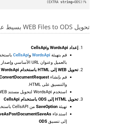
string
=ODS)
%!(EXTRA 
تحويل WEB Files to ODS بسيط على SDK Php
إعداد WordsApi وCellsApi
قم بتهيئة
WordsApi
و
CellsApi
باستخدا
بالعميل وعنوان URL الأساسي وإصدار واجهة برمجة التطبيقات
تحويل WEB إلى HTML باستخدام WordsApi
قم بإنشاء
ConvertDocumentRequest
والتنسيق على HTML.
استخدم WordsApi لتحويل مستند WEB إلى HTML.
تحويل HTML إلى ODS باستخدام CellsApi
تهيئة
SaveOption
من CellsAPI باستخدام SaveFormat كـ ODS
استدعاء
aveAsPostDocumentSaveAs
إلى تنسيق
ODS