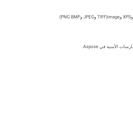
يمكن لـ Aspose.Total Cloud تحويل تنسيقات الملفات من أي مجموعة منتجات إلى أي عائلة منتجات أخرى إلى PDF وDOCX وXPS وimage(TIFF وJPEG وPNG BMP)