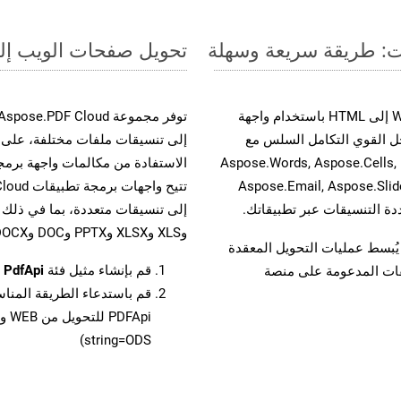
تحويل صفحات الويب إلى صيغة ODS - دل
حسّن سير عمل تحويل مستنداتك بتحويل ملفات WEB إلى HTML باستخدام واجهة
وية. يدعم هذا الحل القوي التكامل السلس مع
واجهات برمجة تطبيقات Aspose.Total الأخرى، مثل Aspose.Words, Aspose.Cells,
Aspose.Email, Aspose.Slid
وXLS وXLSX وPPTX وDOC وDOCX وMOBIXML وEMF وTIFF.
لفات، مما يُبسط عمليات التحويل المعقدة
قم بإنشاء مثيل فئة
PdfApi
ل
يقات المدعومة على منصة
قم باستدعاء الطريقة المنا
string=ODS)