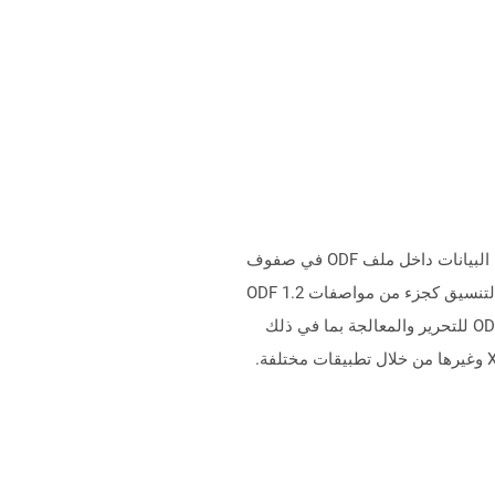
ملفات مع .ods ملحق Stand لتنسيق مستند جدول بيانات OpenDocument والتي يمكن تحريرها من قبل المستخدم. يتم تخزين البيانات داخل ملف ODF في صفوف
وأعمدة. إنه تنسيق قائم على XML وهو أحد الأنواع الفرعية العديدة في عائلة تنسيقات المستندات المفتوحة (ODF). يتم تحديد التنسيق كجزء من مواصفات ODF 1.2
المنشورة والاحتفاظ بها بواسطة الواحة. يمكن لعدد من التطبيقات على Windows وكذلك أنظمة التشغيل الأخرى فتح ملفات ODS للتحرير والمعالجة بما في ذلك