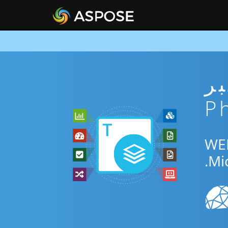
ني عبر
المجاني عبر الإنترنت أو Php SDK للتحويل بين WEB