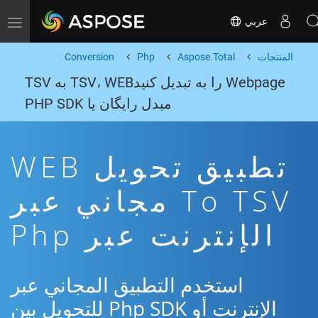
عربي
Toggle navigation
المنتجات
Aspose.Total
Php
Conversion
Webpage را به تبدیل کنیدTSV، WEB به TSV
مبدل رایگان یا PHP SDK
تطبيق تحويل WEB
To TSV مجاني عبر
الإنترنت عبر Php
استخدم التطبيق المجاني عبر
الإنترنت أو Php SDK للتحويل بين