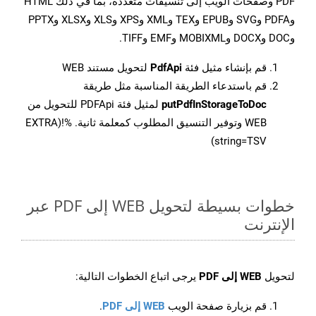
PDF وصفحات الويب إلى تنسيقات متعددة، بما في ذلك HTML
وPDFA وSVG وEPUB وTEX وXML وXPS وXLS وXLSX وPPTX
وDOC وDOCX وMOBIXML وEMF وTIFF.
قم بإنشاء مثيل فئة
PdfApi
لتحويل مستند WEB
قم باستدعاء الطريقة المناسبة مثل طريقة
putPdfInStorageToDoc
لمثيل فئة PDFApi للتحويل من
WEB وتوفير التنسيق المطلوب كمعلمة ثانية. %!(EXTRA
string=TSV)
خطوات بسيطة لتحويل WEB إلى PDF عبر
الإنترنت
لتحويل
WEB إلى PDF
يرجى اتباع الخطوات التالية:
قم بزيارة صفحة الويب
WEB إلى PDF
.