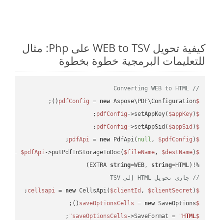
كيفية تحويل WEB to TSV على Php: مثال
للتعليمات البرمجية خطوة بخطوة
// Converting WEB to HTML
 = 
new
 Aspose\PDF\Configuration();

$pdfConfig
->setAppKey(
$appKey
);

$pdfConfig
->setAppSid(
$appSid
);

$pdfConfig
 = 
new
 PdfApi(
null
, 
$pdfConfig
);

$pdfApi
 = 
$pdfApi
->putPdfInStorageToDoc(
$fileName
, 
$destName
$response
string
=WEB, 
string
=HTML)

%!(EXTRA 
// جاري تحويل HTML إلى TSV
 = 
new
 CellsApi(
$clientId
, 
$clientSecret
);

$cellsapi
 = 
new
 SaveOptions();

$saveOptionsCells
;

->SaveFormat = 
"HTML"
$saveOptionsCells