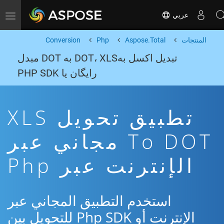
عربي
Toggle navigation
المنتجات
Aspose.Total
Php
Conversion
تبدیل اکسل بهDOT، XLS به DOT مبدل
رایگان یا PHP SDK
تطبيق تحويل XLS
To DOT مجاني عبر
الإنترنت عبر Php
استخدم التطبيق المجاني عبر
الإنترنت أو Php SDK للتحويل بين