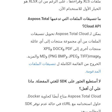
ملفات XLS وقراءةها ، على الرغم من أن XLSX هو
الخيار الأول للاستخدام الآن.
ما تنسيقات الملفات التي تدعمها Aspose.Total
Cloud API؟
يمكن لـ Aspose.Total Cloud تحويل تنسيقات
الملفات من أي مجموعة منتجات إلى أي عائلة
منتجات أخرى إلى PDF وDOCX وXPS
وimage(TIFF وJPEG وPNG BMP) وMD والمزيد.
الخروج من القائمة الكاملة ل
تنسيقات الملفات
المدعومة
.
لا أستطيع العثور على SDK للغتي المفضلة. ماذا
علي أن أفعل؟
Aspose.Total Cloud متاح أيضًا كحاوية Docker.
حاول استخدامه مع cURL في حالة عدم توفر SDK
المطلوب بعد.