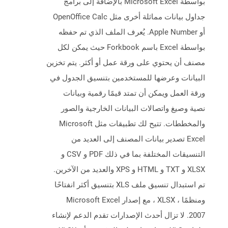
بواسطة Microsoft Excel بالإضافة إلى برامج
جداول بيانات مماثلة أخرى مثل OpenOffice Calc
أو Apple Number. يُعرف الملف الذي تم حفظه
بواسطة Excel باسم Forkbook حيث يمكن لكل
مصنف أن يحتوي على ورقة عمل أو أكثر. يتم تخزين
البيانات وعرضها للمستخدمين بتنسيق الجدول في
ورقة العمل ويمكن أن تمتد قيمًا رقمية وبيانات
نصية وصيغ واتصالات البيانات الخارجية والصور
والمخططات. تتيح لك تطبيقات مثل Microsoft
Excel تصدير بيانات المصنف إلى العديد من
التنسيقات المختلفة بما في ذلك PDF و CSV و
XLSX و TXT و HTML و XPS والعديد من الآخرين.
تم استبدال تنسيق ملف XLS بتنسيق أكثر انفتاحًا
ومنظمًا ، XLSX ، مع إصدار Microsoft Excel
2007. لا تزال أحدث الإصدارات تقدم الدعم لإنشاء