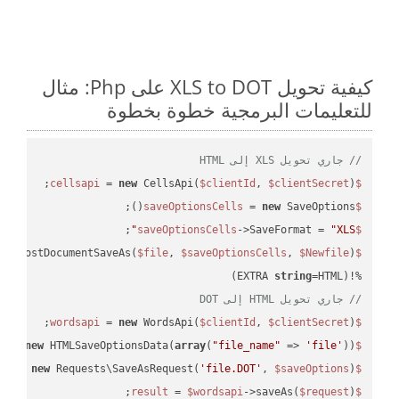
كيفية تحويل XLS to DOT على Php: مثال
للتعليمات البرمجية خطوة بخطوة
// جاري تحويل XLS إلى HTML
 = 
new
 CellsApi(
$clientId
, 
$clientSecret
);

$cellsapi
 = 
new
 SaveOptions();

$saveOptionsCells
;

->SaveFormat = 
"XLS"
$saveOptionsCells
eAsPostDocumentSaveAs(
$file
, 
$saveOptionsCells
, 
$Newfile
$cellsApiResult
string
=HTML)

%!(EXTRA 
// جاري تحويل HTML إلى DOT
 = 
new
 WordsApi(
$clientId
, 
$clientSecret
);

$wordsapi
 = 
new
 HTMLSaveOptionsData(
array
(
"file_name"
 => 
'file'
));

$saveOptions
 = 
new
 Requests\SaveAsRequest(
'file.DOT'
, 
$saveOptions
);

$request
 = 
$wordsapi
->saveAs(
$request
);

$result