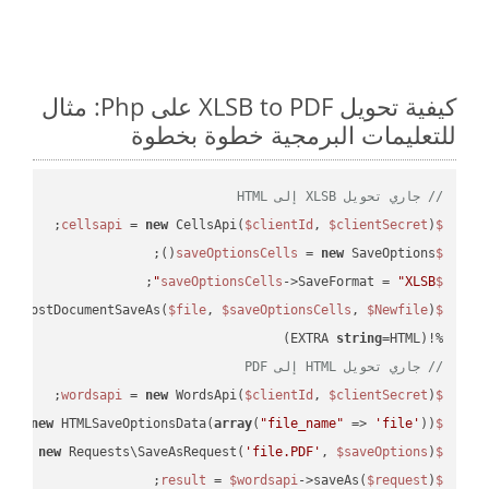
كيفية تحويل XLSB to PDF على Php: مثال
للتعليمات البرمجية خطوة بخطوة
// جاري تحويل XLSB إلى HTML
 = 
new
 CellsApi(
$clientId
, 
$clientSecret
);

$cellsapi
 = 
new
 SaveOptions();

$saveOptionsCells
;

->SaveFormat = 
"XLSB"
$saveOptionsCells
eAsPostDocumentSaveAs(
$file
, 
$saveOptionsCells
, 
$Newfile
$cellsApiResult
string
=HTML)

%!(EXTRA 
// جاري تحويل HTML إلى PDF
 = 
new
 WordsApi(
$clientId
, 
$clientSecret
);

$wordsapi
 = 
new
 HTMLSaveOptionsData(
array
(
"file_name"
 => 
'file'
));

$saveOptions
 = 
new
 Requests\SaveAsRequest(
'file.PDF'
, 
$saveOptions
);

$request
 = 
$wordsapi
->saveAs(
$request
);

$result