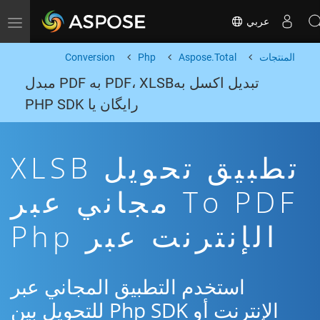
عربي
Toggle navigation
المنتجات
Aspose.Total
Php
Conversion
تبدیل اکسل بهPDF، XLSB به PDF مبدل
رایگان یا PHP SDK
تطبيق تحويل XLSB
To PDF مجاني عبر
الإنترنت عبر Php
استخدم التطبيق المجاني عبر
الإنترنت أو Php SDK للتحويل بين