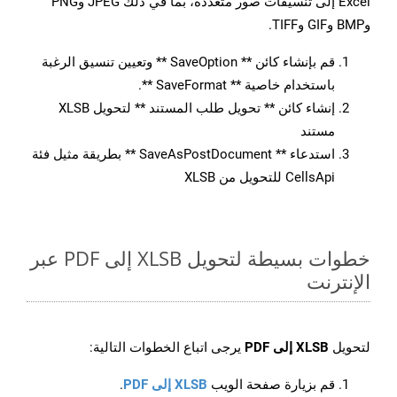
Excel إلى تنسيقات صور متعددة، بما في ذلك JPEG وPNG
وBMP وGIF وTIFF.
قم بإنشاء كائن ** SaveOption ** وتعيين تنسيق الرغبة
باستخدام خاصية ** SaveFormat **.
إنشاء كائن ** تحويل طلب المستند ** لتحويل XLSB
مستند
استدعاء ** SaveAsPostDocument ** بطريقة مثيل فئة
CellsApi للتحويل من XLSB
خطوات بسيطة لتحويل XLSB إلى PDF عبر
الإنترنت
لتحويل
XLSB إلى PDF
يرجى اتباع الخطوات التالية:
قم بزيارة صفحة الويب
XLSB إلى PDF
.