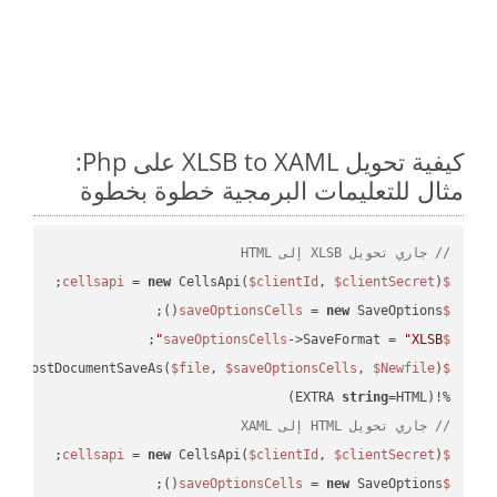
كيفية تحويل XLSB to XAML على Php:
مثال للتعليمات البرمجية خطوة بخطوة
// جاري تحويل XLSB إلى HTML
 = 
new
 CellsApi(
$clientId
, 
$clientSecret
);

$cellsapi
 = 
new
 SaveOptions();

$saveOptionsCells
;

->SaveFormat = 
"XLSB"
$saveOptionsCells
eAsPostDocumentSaveAs(
$file
, 
$saveOptionsCells
, 
$Newfile
$cellsApiResult
string
=HTML)

%!(EXTRA 
// جاري تحويل HTML إلى XAML
 = 
new
 CellsApi(
$clientId
, 
$clientSecret
);

$cellsapi
 = 
new
 SaveOptions();

$saveOptionsCells