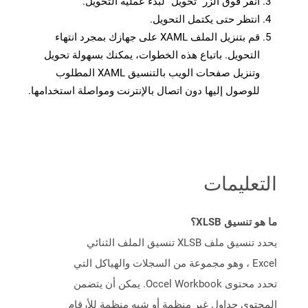
انقر فوق الزر “تحويل” لبدء عملية التحويل.
انتظر حتى يكتمل التحويل.
قم بتنزيل الملف XAML على جهازك بمجرد انتهاء
التحويل. باتباع هذه الخطوات، يمكنك بسهولة تحويل
وتنزيل صفحات الويب بالتنسيق XAML المطلوب
للوصول إليها دون اتصال بالإنترنت ومواصلة استخدامها.
التعليمات
ما هو تنسيق XLSB؟
يحدد تنسيق ملف XLSB تنسيق الملف الثنائي
Excel ، وهو مجموعة من السجلات والهياكل التي
تحدد محتوى Occel Workbook. يمكن أن يتضمن
المحتوى جداول غير منظمة أو شبه منظمة للأرقام