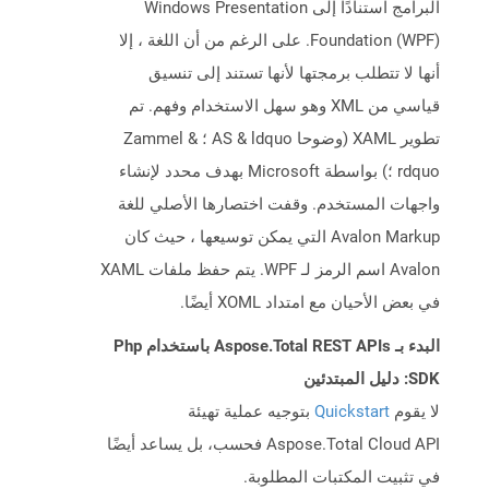
البرامج استنادًا إلى Windows Presentation
Foundation (WPF). على الرغم من أن اللغة ، إلا
أنها لا تتطلب برمجتها لأنها تستند إلى تنسيق
قياسي من XML وهو سهل الاستخدام وفهم. تم
تطوير XAML (وضوحا AS & ldquo ؛ Zammel &
rdquo ؛) بواسطة Microsoft بهدف محدد لإنشاء
واجهات المستخدم. وقفت اختصارها الأصلي للغة
Avalon Markup التي يمكن توسيعها ، حيث كان
Avalon اسم الرمز لـ WPF. يتم حفظ ملفات XAML
في بعض الأحيان مع امتداد XOML أيضًا.
البدء بـ Aspose.Total REST APIs باستخدام Php
SDK: دليل المبتدئين
لا يقوم
Quickstart
بتوجيه عملية تهيئة
Aspose.Total Cloud API فحسب، بل يساعد أيضًا
في تثبيت المكتبات المطلوبة.