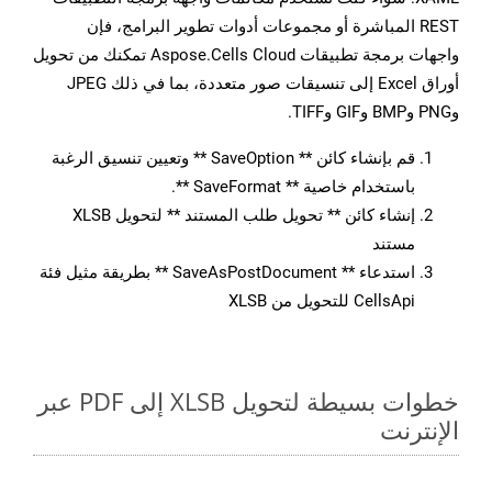
REST المباشرة أو مجموعات أدوات تطوير البرامج، فإن
واجهات برمجة تطبيقات Aspose.Cells Cloud تمكنك من تحويل
أوراق Excel إلى تنسيقات صور متعددة، بما في ذلك JPEG
وPNG وBMP وGIF وTIFF.
قم بإنشاء كائن ** SaveOption ** وتعيين تنسيق الرغبة
باستخدام خاصية ** SaveFormat **.
إنشاء كائن ** تحويل طلب المستند ** لتحويل XLSB
مستند
استدعاء ** SaveAsPostDocument ** بطريقة مثيل فئة
CellsApi للتحويل من XLSB
خطوات بسيطة لتحويل XLSB إلى PDF عبر
الإنترنت