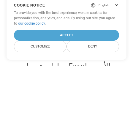
COOKIE NOTICE
To provide you with the best experience, we use cookies for
personalization, analytics, and ads. By using our site, you agree
to
our cookie policy
.
ACCEPT
CUSTOMIZE
DENY
خيارات تحويل Excel الأخرى
تحويل XLSB إلى DOC
DOC:
Microsoft Word Binary Format
تحويل XLSB إلى DOT
DOT:
Microsoft Word Template Files
تحويل XLSB إلى DOCX