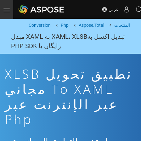
عربي
Toggle navigation
المنتجات
Aspose.Total
Php
Conversion
تبدیل اکسل بهXAML، XLSB به XAML مبدل
رایگان یا PHP SDK
تطبيق تحويل XLSB
To XAML مجاني
عبر الإنترنت عبر
Php