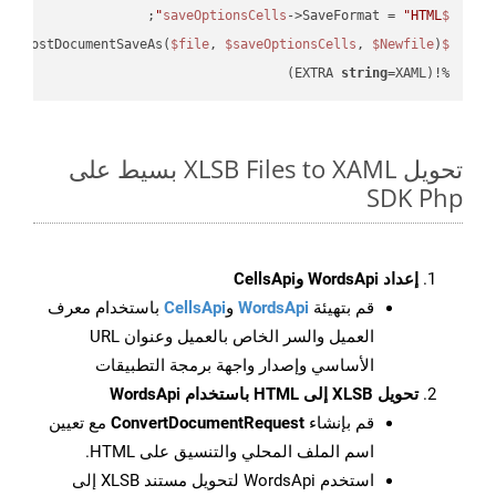
;

->SaveFormat = 
"HTML"
$saveOptionsCells
eAsPostDocumentSaveAs(
$file
, 
$saveOptionsCells
, 
$Newfile
$cellsApiResult
string
=XAML)
%!(EXTRA 
تحويل XLSB Files to XAML بسيط على
SDK Php
إعداد WordsApi وCellsApi
قم بتهيئة
WordsApi
و
CellsApi
باستخدام معرف
العميل والسر الخاص بالعميل وعنوان URL
الأساسي وإصدار واجهة برمجة التطبيقات
تحويل XLSB إلى HTML باستخدام WordsApi
قم بإنشاء
ConvertDocumentRequest
مع تعيين
اسم الملف المحلي والتنسيق على HTML.
استخدم WordsApi لتحويل مستند XLSB إلى