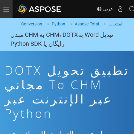
عربي
Toggle navigation
المنتجات
Aspose.Total
Python
Conversion
تبدیل Word بهCHM، DOTX به CHM مبدل
رایگان یا Python SDK
تطبيق تحويل DOTX
To CHM مجاني
عبر الإنترنت عبر
Python