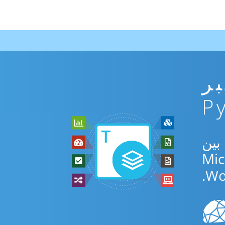
ني عبر
Python S للتحويل بين
Wo