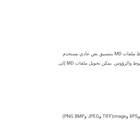
يتم حفظ الملفات النصية التي تم إنشاؤها باستخدام لهجات لغة Markdown باستخدام ملحق ملف .md أو .markdown. يتم حفظ ملفات MD بتنسيق نص عادي يستخدم
لغة Markdown التي تتضمن أيضًا رموز نصية مضمنة ، وتحديد كيفية تنسيق النص مثل المسافات البادئة وتنسيق الجدول والخطوط والرؤوس. يمكن تحويل ملفات MD إلى
يمكن لـ Aspose.Total Cloud تحويل تنسيقات الملفات من أي مجموعة منتجات إلى أي عائلة منتجات أخرى إلى PDF وDOCX وXPS وimage(TIFF وJPEG وPNG BMP)