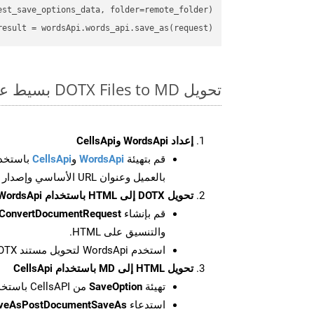
st_save_options_data, folder=remote_folder)

result
 = wordsApi.words_api.save_as(request)

تحويل DOTX Files to MD بسيط على SDK Python
إعداد WordsApi وCellsApi
قم بتهيئة
WordsApi
و
CellsApi
باستخدا
بالعميل وعنوان URL الأساسي وإصدار واجهة برمجة التطبيقات
تحويل DOTX إلى HTML باستخدام WordsApi
قم بإنشاء
ConvertDocumentRequest
والتنسيق على HTML.
استخدم WordsApi لتحويل مستند DOTX إلى HTML.
تحويل HTML إلى MD باستخدام CellsApi
تهيئة
SaveOption
من CellsAPI باستخدام SaveFormat كـ MD
استدعاء
aveAsPostDocumentSaveAs