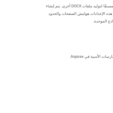
الملفات التي تحتوي على ملحق DOTX هي ملفات قالب تم إنشاؤها بواسطة Microsoft Word للحصول على إعدادات مُنسقة مسبقًا لتوليد ملفات DOCX أخرى. يتم إنشاء
 هذه الإعدادات هوامش الصفحات والحدود
ذج الموحدة.