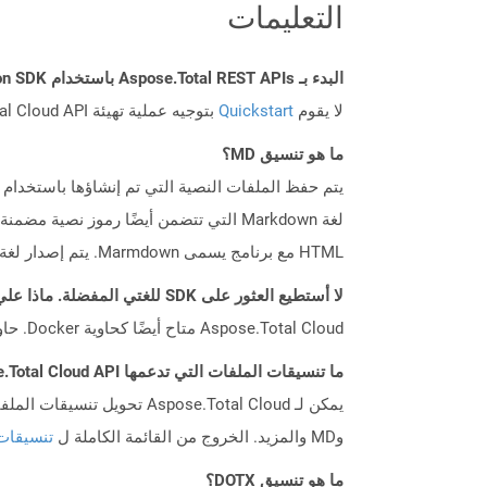
التعليمات
البدء بـ Aspose.Total REST APIs باستخدام Python SDK: دليل المبتدئين
لا يقوم
Quickstart
بتوجيه عملية تهيئة Aspose.Total Cloud API فحسب، بل يساعد أيضًا في تثبيت المكتبات المطلوبة.
ما هو تنسيق MD؟
HTML مع برنامج يسمى Marmdown. يتم إصدار لغة التخفيضات من قبل جون جروبر.
لا أستطيع العثور على SDK للغتي المفضلة. ماذا علي أن أفعل؟
Aspose.Total Cloud متاح أيضًا كحاوية Docker. حاول استخدامه مع cURL في حالة عدم توفر SDK المطلوب بعد.
ما تنسيقات الملفات التي تدعمها Aspose.Total Cloud API؟
وMD والمزيد. الخروج من القائمة الكاملة ل
تنسيقات
ما هو تنسيق DOTX؟