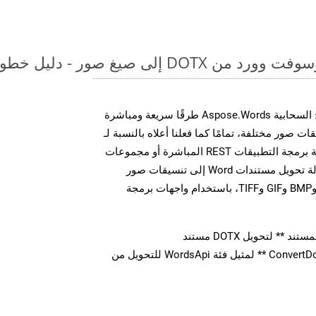
لى صيغ صور - دليل خطوة بخطوة
توفر مجموعة أدوات تطوير البرامج السحابية Aspose.Words طرقًا سريعة ومباشرة
MS Word إلى تنسيقات صور مختلفة، تمامًا كما فعلنا أعلاه بالنسبة لـ
MD. سواء من خلال مكالمات واجهة برمجة التطبيقات REST المباشرة أو مجموعات
أدوات تطوير البرامج، يمكنك بسهولة تحويل مستندات Word إلى تنسيقات صور
متعددة، بما في ذلك JPEG وPNG وBMP وGIF وTIFF، باستخدام واجهات برمجة
** لتحويل DOTX مستند
استدعاء طريقة ** ConvertDocument ** لمثيل فئة WordsApi للتحويل من