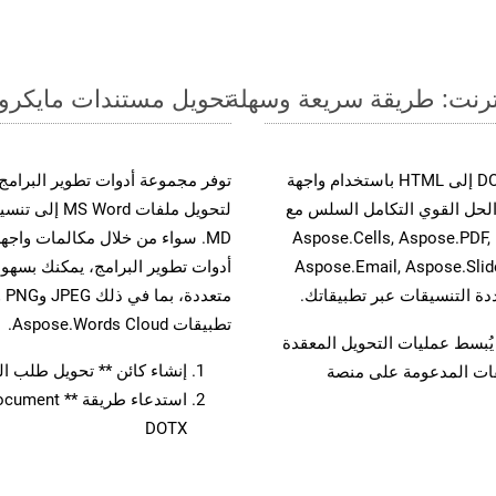
تحويل مستندات مايكروسوفت وورد من DOTX إ
حسّن سير عمل تحويل مستنداتك بتحويل ملفات DOTX إلى HTML باستخدام واجهة
A القوية. يدعم هذا الحل القوي التكامل السلس مع
لتحويل ملفات 
واجهات برمجة تطبيقات Aspose.Total الأخرى، مثل Aspose.Cells, Aspose.PDF,
Aspose.Email, Aspose.Slid
تطبيقات Aspose.Words Cloud.
لفات، مما يُبسط عمليات التحويل المعقدة
إنشاء كائن ** تحويل طلب المستند 
يقات المدعومة على منصة
DOTX