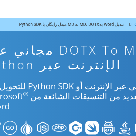
تبدیل Word بهMD، DOTX به MD مبدل رایگان یا Python SDK
تطبيق تحويل DOTX To MD مجا
الإنترنت عبر Python
استخدم التطبيق المجاني عبر الإنترنت أو DK
®
rd.