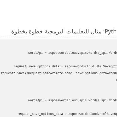
wordsApi
 = asposewordscloud.apis.wordss_api.Word
request_save_options_data
 = asposewordscloud.HtmlSaveOpt
.requests.SaveAsRequest(name=remote_name, save_options_data=reque
wordsApi
 = asposewordscloud.apis.wordss_api.Word
request_save_options_data
 = asposewordscloud.HtmlSaveO