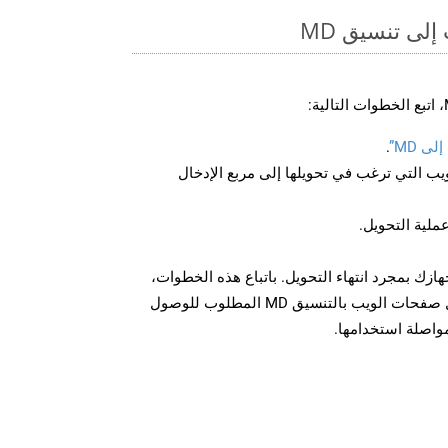
لى تنسيق MD
ى MD”
.
U لصفحة الويب التي ترغب في تحويلها إلى مربع الإدخال
عملية التحويل.
 الملف MD على جهازك بمجرد انتهاء التحويل. باتباع هذه الخطوات،
يمكنك بسهولة تحويل وتنزيل صفحات الويب بالتنسيق MD المطلوب للوصول
مواصلة استخدامها.