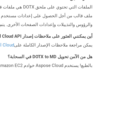
ملف قالب من أجل الحصول على إعدادات مستخدم محد
والرؤوس والتذييلات وإعدادات الصفحات الأخرى. يتم
أين يمكنني العثور على ملاحظات إصدار Aspose.Total Cloud API لـ Python؟
يمكن مراجعة ملاحظات الإصدار الكاملة على
tal Cloud
هل من الآمن تحويل DOTX to MD في السحابة؟
بالطبع! يستخدم Aspose Cloud خوادم Amazon EC2 السحابية التي تضمن أمان الخدمة ومرونتها. يرجى قراءة المزيد عن الممارسات الأمنية في Aspose.