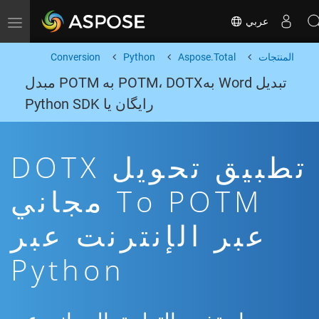
عربي
Toggle navigation
المنتجات
Aspose.Total
Python
Conversion
تبدیل Word بهPOTM، DOTX به POTM مبدل
رایگان یا Python SDK
تطبيق تحويل DOTX
To POTM مجاني
عبر الإنترنت عبر
Python