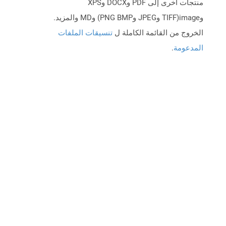
منتجات أخرى إلى PDF وDOCX وXPS
وimage(TIFF وJPEG وPNG BMP) وMD والمزيد.
الخروج من القائمة الكاملة ل
تنسيقات الملفات
المدعومة
.