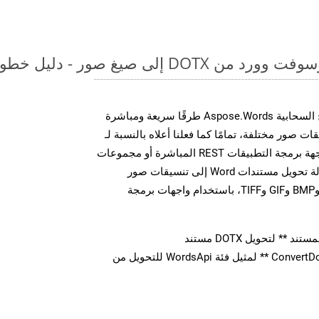
لى صيغ صور - دليل خطوة بخطوة
توفر مجموعة أدوات تطوير البرامج السحابية Aspose.Words طرقًا سريعة ومباشرة
MS Word إلى تنسيقات صور مختلفة، تمامًا كما فعلنا أعلاه بالنسبة لـ
PPTX. سواء من خلال مكالمات واجهة برمجة التطبيقات REST المباشرة أو مجموعات
أدوات تطوير البرامج، يمكنك بسهولة تحويل مستندات Word إلى تنسيقات صور
متعددة، بما في ذلك JPEG وPNG وBMP وGIF وTIFF، باستخدام واجهات برمجة
** لتحويل DOTX مستند
استدعاء طريقة ** ConvertDocument ** لمثيل فئة WordsApi للتحويل من