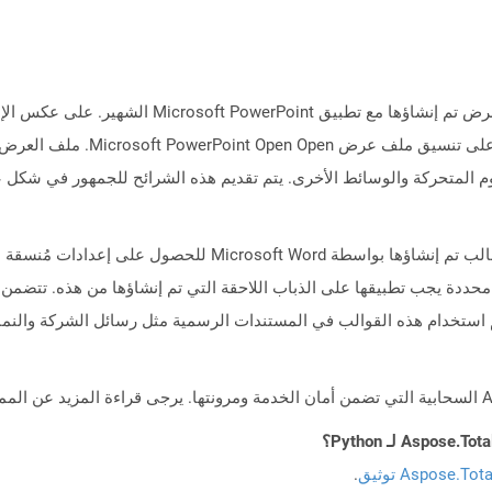
الملفات التي تحتوي على ملحق PPTX هي ملفات عرض تم إنش
التقديمي PPT الذي كان ثنائيًا ، يعت
م المتحركة والوسائط الأخرى. يتم تقديم هذه الشرائح للجمهور في شك
دة يجب تطبيقها على الذباب اللاحقة التي تم إنشاؤها من هذه. تتضمن
 استخدام هذه القوالب في المستندات الرسمية مثل رسائل الشركة والنما
Aspose.To توثيق
.