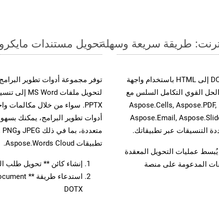
تحويل مستندات مايكروسوفت وورد من DOTX إ
حسّن سير عمل تحويل مستنداتك بتحويل ملفات DOTX إلى HTML باستخدام واجهة
A القوية. يدعم هذا الحل القوي التكامل السلس مع
لتحويل ملفات 
واجهات برمجة تطبيقات Aspose.Total الأخرى، مثل Aspose.Cells, Aspose.PDF,
Aspose.Email, Aspose.Slid
تطبيقات Aspose.Words Cloud.
لفات، مما يُبسط عمليات التحويل المعقدة
إنشاء كائن ** تحويل طلب المستند 
يقات المدعومة على منصة
DOTX