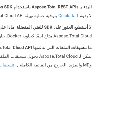
البدء بـ Aspose.Total REST APIs باستخدام Python SDK: دليل المبتدئين
لا يقوم
Quickstart
بتوجيه عملية تهيئة Aspose.Total Cloud API فحسب، بل يساعد أيضًا في تثبيت المكتبات المطلوبة.
لا أستطيع العثور على SDK للغتي المفضلة. ماذا علي أن أفعل؟
Aspose.Total Cloud متاح أيضًا كحاوية Docker. حاول استخدامه مع cURL في حالة عدم توفر SDK المطلوب بعد.
ما تنسيقات الملفات التي تدعمها Aspose.Total Cloud API؟
وMD والمزيد. الخروج من القائمة الكاملة ل
تنسيقات