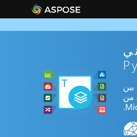
DOT مجاني
Python S للتحويل بين
ة من
Mi