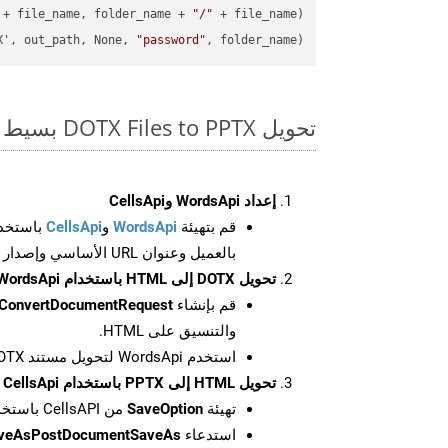
 + file_name, folder_name + 
"/"
X', out_path, None, 
"password"
, folder_name)

تحويل DOTX Files to PPTX بسيط على SDK Python
إعداد WordsApi وCellsApi
قم بتهيئة
WordsApi
و
CellsApi
باستخدا
بالعميل وعنوان URL الأساسي وإصدار واجهة برمجة التطبيقات
تحويل DOTX إلى HTML باستخدام WordsApi
قم بإنشاء
ConvertDocumentRequest
والتنسيق على HTML.
استخدم WordsApi لتحويل مستند DOTX إلى HTML.
تحويل HTML إلى PPTX باستخدام CellsApi
تهيئة
SaveOption
من CellsAPI باستخدام SaveFormat كـ PPTX
استدعاء
aveAsPostDocumentSaveAs