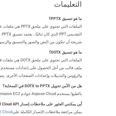
التعليمات
ما هو تنسيق PPTX؟
شريحة أن تتكون من النص والصور والتنسيق والرسو
ما هو تنسيق DOTX؟
ملف قالب من أجل الحصول على إعدادات مستخدم محد
والرؤوس والتذييلات وإعدادات الصفحات الأخرى. يتم
هل من الآمن تحويل DOTX to PPTX في السحابة؟
بالطبع! يستخدم Aspose Cloud خوادم Amazon EC2 السحابية التي تضمن أمان الخدمة ومرونتها. يرجى قراءة المزيد عن الممارسات الأمنية في Aspose.
أين يمكنني العثور على ملاحظات إصدار Aspose.Total Cloud API لـ Python؟
يمكن مراجعة ملاحظات الإصدار الكاملة على
tal Cloud