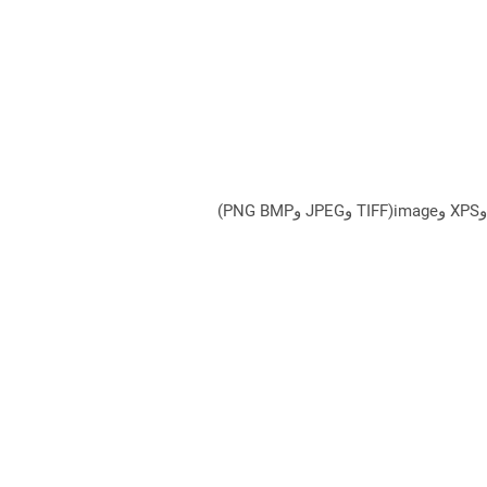
يمكن لـ Aspose.Total Cloud تحويل تنسيقات الملفات من أي مجموعة منتجات إلى أي عائلة منتجات أخرى إلى PDF وDOCX وXPS وimage(TIFF وJPEG وPNG BMP)