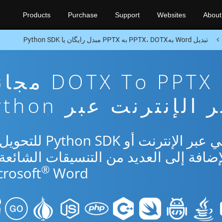
Products
Purchase
Support
Websites
About
تبدیل Word بهPPTX، DOTX به PPTX مبدل رایگان یا Python SDK
تطبيق تحويل X To PPTX
 الإنترنت عبر Python
استخدم التطبيق المجاني عبر الإنترنت أو DK
 وPPTX بالإضافة إلى العديد من التنسيقات الشائع
®
crosoft
Word.