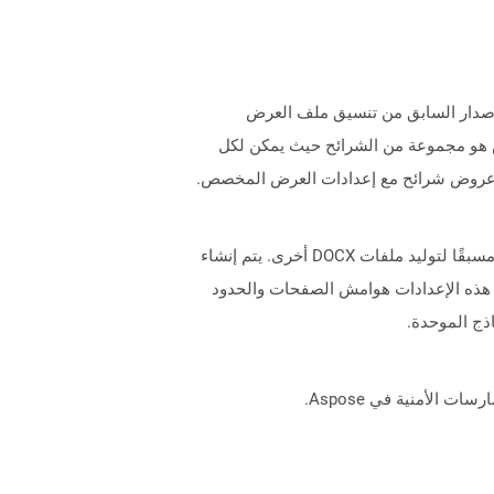
اؤها مع تطبيق Microsoft PowerPoint الشهير. على عكس الإصدار السابق من تنسيق ملف العرض
مد تنسيق PPTX على تنسيق ملف عرض Microsoft PowerPoint Open Open. ملف العرض هو مجموعة من الشرائح حيث يمكن لكل
ل عروض شرائح مع إعدادات العرض المخصص.
الملفات التي تحتوي على ملحق DOTX هي ملفات قالب تم إنشاؤها بواسطة Microsoft Word للحصول على إعدادات مُنسقة مسبقًا لتوليد ملفات DOCX أخرى. يتم إنشاء
 هذه الإعدادات هوامش الصفحات والحدود
ذج الموحدة.