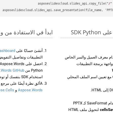
asposeslidescloud.slides_api.copy_file(
"/"
asposeslidescloud.slides_api.save_presentation(file_name, 'PPT
ابدأ في الاستفادة من واجهات برمجة التط
أنشئ حسابًا على
ashboard
م معرف العميل والسر الخاص
التطبيقات وتفاصيل التفويض
Python من
.Words GitHub
مع تعيين اسم الملف المحلي
استخدام SDK بنفسك أو توجه إلى
Aألق نظرة أيضًا على مرجع واجهة برمجة التطبيقات المستند إلى Swagger لـ
Aspose.Words
و
se.Cells
cellsS
لتحويل ملف HTML