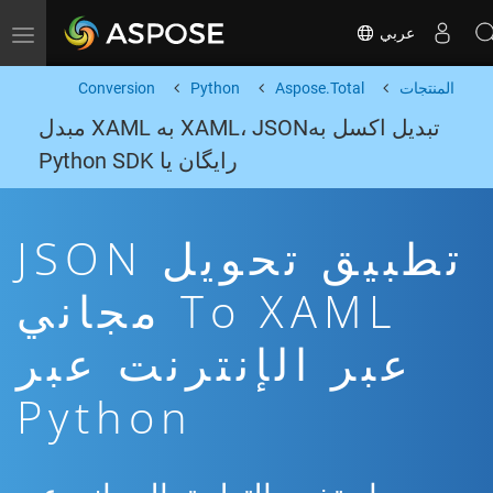
عربي
Toggle navigation
المنتجات
Aspose.Total
Python
Conversion
تبدیل اکسل بهXAML، JSON به XAML مبدل
رایگان یا Python SDK
تطبيق تحويل JSON
To XAML مجاني
عبر الإنترنت عبر
Python