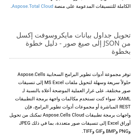
الكاملة للتنسيقات المدعومة على منصة
Aspose.Total Cloud
.
تحويل جداول بيانات مايكروسوفت إكسل
من JSON إلى صيغ صور - دليل خطوة
بخطوة
توفر مجموعة أدوات تطوير البرامج السحابية Aspose.Cells
حلولاً سريعة وسهلة لتحويل ملفات MS Excel إلى تنسيقات
صور مختلفة، على غرار العملية الموضحة أعلاه بالنسبة لـ
XAML. سواء كنت تستخدم مكالمات واجهة برمجة التطبيقات
REST المباشرة أو مجموعات أدوات تطوير البرامج، فإن
واجهات برمجة تطبيقات Aspose.Cells Cloud تمكنك من تحويل
أوراق Excel إلى تنسيقات صور متعددة، بما في ذلك JPEG
وPNG وBMP وGIF وTIFF.