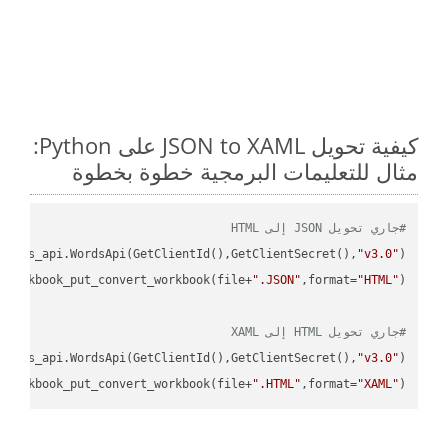
كيفية تحويل JSON to XAML على Python:
مثال للتعليمات البرمجية خطوة بخطوة
#جاري تحويل JSON إلى HTML
ordss_api.WordsApi(GetClientId(),GetClientSecret(),
"v3.0"
)

_workbook_put_convert_workbook(file+
".JSON"
,format=
"HTML"
#جاري تحويل HTML إلى XAML
ordss_api.WordsApi(GetClientId(),GetClientSecret(),
"v3.0"
)

_workbook_put_convert_workbook(file+
".HTML"
,format=
"XAML"
)
