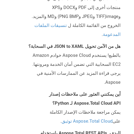
منتجات أخرى إلى PDF وDOCX وXPS
وimage(TIFF وJPEG وPNG BMP) وMD والمزيد.
الخروج من القائمة الكاملة ل
تنسيقات الملفات
المدعومة
.
هل من الآمن تحويل JSON to XAML في السحابة؟
بالطبع! يستخدم Aspose Cloud خوادم Amazon
EC2 السحابية التي تضمن أمان الخدمة ومرونتها.
يرجى قراءة المزيد عن الممارسات الأمنية في
Aspose.
أين يمكنني العثور على ملاحظات إصدار
Aspose.Total Cloud API لـ Python؟
يمكن مراجعة ملاحظات الإصدار الكاملة
على
Aspose.Total Cloud توثيق
.
البدء بـ Aspose.Total REST APIs باستخدام