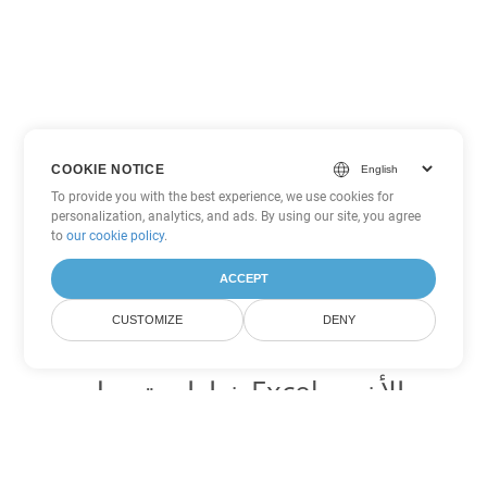
COOKIE NOTICE
To provide you with the best experience, we use cookies for
personalization, analytics, and ads. By using our site, you agree
to
our cookie policy
.
ACCEPT
CUSTOMIZE
DENY
خيارات تحويل Excel الأخرى
تحويل JSON إلى DOC
DOC:
Microsoft Word Binary Format