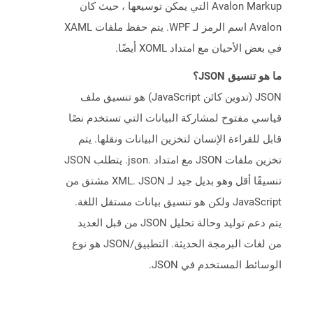
Avalon Markup التي يمكن توسيعها ، حيث كان
Avalon اسم الرمز لـ WPF. يتم حفظ ملفات XAML
في بعض الأحيان مع امتداد XOML أيضًا.
ما هو تنسيق JSON؟
JSON (تدوين كائن JavaScript) هو تنسيق ملف
قياسي مفتوح لمشاركة البيانات التي تستخدم نصًا
قابل للقراءة الإنسان لتخزين البيانات ونقلها. يتم
تخزين ملفات JSON مع امتداد .json. يتطلب JSON
تنسيقًا أقل وهو بديل جيد لـ XML. JSON مشتق من
JavaScript ولكن هو تنسيق بيانات مستقل اللغة.
يتم دعم توليد وحالة تحليل JSON من قبل العديد
من لغات البرمجة الحديثة. التطبيق/JSON هو نوع
الوسائط المستخدم في JSON.