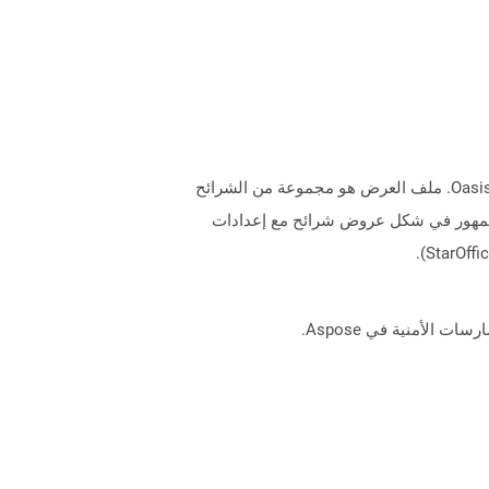
تمثل الملفات التي تحتوي على تمديد .odp تنسيق ملف العرض التقديمي المستخدم بواسطة OpenOffice.org في معيار Oasisopen. ملف العرض هو مجموعة من الشرائح
لجمهور في شكل عروض شرائح مع إعدادات