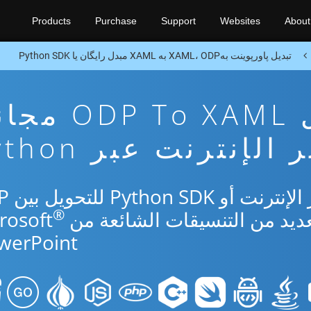
Products
Purchase
Support
Websites
About
تبدیل پاورپوینت بهXAML، ODP به XAML مبدل رایگان یا Python SDK
تطبيق تحويل P To XAML
 الإنترنت عبر Python
استخدم التطبيق 
®
werPoint.