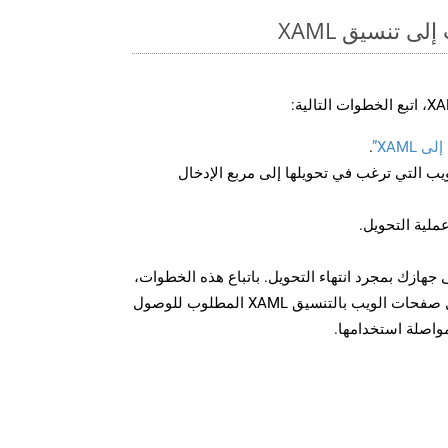
ى تنسيق XAML
XAML”
.
U لصفحة الويب التي ترغب في تحويلها إلى مربع الإدخال
عملية التحويل.
زيل الملف XAML على جهازك بمجرد انتهاء التحويل. باتباع هذه الخطوات،
يمكنك بسهولة تحويل وتنزيل صفحات الويب بالتنسيق XAML المطلوب للوصول
مواصلة استخدامها.