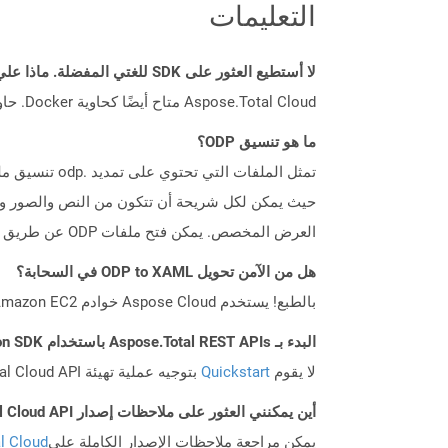
التعليمات
لا أستطيع العثور على SDK للغتي المفضلة. ماذا علي أن أفعل؟
Aspose.Total Cloud متاح أيضًا كحاوية Docker. حاول استخدامه مع cURL في حالة عدم توفر SDK المطلوب بعد.
ما هو تنسيق ODP؟
حيث يمكن لكل شريحة أن تتكون من النص والصور وا
العرض المخصص. يمكن فتح ملفات ODP عن طريق التطبيقات التي تتوافق مع تنسيق OpenDocument (مثل OpenOffice أو StarOffice).
هل من الآمن تحويل ODP to XAML في السحابة؟
بالطبع! يستخدم Aspose Cloud خوادم Amazon EC2 السحابية التي تضمن أمان الخدمة ومرونتها. يرجى قراءة المزيد عن الممارسات الأمنية في Aspose.
البدء بـ Aspose.Total REST APIs باستخدام Python SDK: دليل المبتدئين
لا يقوم
Quickstart
بتوجيه عملية تهيئة Aspose.Total Cloud API فحسب، بل يساعد أيضًا في تثبيت المكتبات المطلوبة.
أين يمكنني العثور على ملاحظات إصدار Aspose.Total Cloud API لـ Python؟
يمكن مراجعة ملاحظات الإصدار الكاملة على
tal Cloud