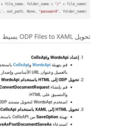
 + file_name, folder_name + 
"/"
L', out_path, None, 
"password"
, folder_name)

تحويل ODP Files to XAML بسيط على SDK Python
إعداد WordsApi وCellsApi
قم بتهيئة
WordsApi
و
CellsApi
باستخدا
بالعميل وعنوان URL الأساسي وإصدار واجهة برمجة التطبيقات
تحويل ODP إلى HTML باستخدام WordsApi
قم بإنشاء
ConvertDocumentRequest
والتنسيق على HTML.
استخدم WordsApi لتحويل مستند ODP إلى HTML.
تحويل HTML إلى XAML باستخدام CellsApi
تهيئة
SaveOption
من CellsAPI باستخدام SaveFormat كـ XAML
استدعاء
aveAsPostDocumentSaveAs