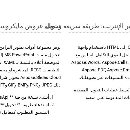
تحويل عروض مايكروسوفت باوربوينت الت
حسّن سير عمل تحويل مستنداتك بتحويل ملفات ODP إلى HTML باستخدام واجهة
A القوية. يدعم هذا الحل القوي التكامل السلس مع
لتحو
واجهات برمجة تطبيقات Aspose.Total الأخرى، مثل Aspose.Words, Aspose.Cells,
الم
Aspose.PDF, Aspose.Ema
ذلك JPEG وPNG وBMP وGIF وTIFF.
لفات، مما يُبسط عمليات التحويل المعقدة
أنشئ نسخة من فئة ** SlidesApi ** لتحويل مستند ODP
يقات المدعومة على منصة
التنسيق المطلوب كمعامل ثا