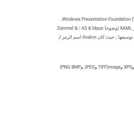
XAML ، لغة ترميز التطبيق القابلة للتمديد ، تصف ملفات الامتداد عناصر واجهة المستخدم لتطبيقات البرامج استنادًا إلى Windows Presentation Foundation (WPF).
على الرغم من أن اللغة ، إلا أنها لا تتطلب برمجتها لأنها تستند إلى تنسيق قياسي من XML وهو سهل الاستخدام وفهم. تم تطوير XAML (وضوحا AS & ldquo ؛ Zammel &
rdquo ؛) بواسطة Microsoft بهدف محدد لإنشاء واجهات المستخدم. وقفت اختصارها الأصلي للغة Avalon Markup التي يمكن توسيعها ، حيث كان Avalon اسم الرمز لـ
يمكن لـ Aspose.Total Cloud تحويل تنسيقات الملفات من أي مجموعة منتجات إلى أي عائلة منتجات أخرى إلى PDF وDOCX وXPS وimage(TIFF وJPEG وPNG BMP)