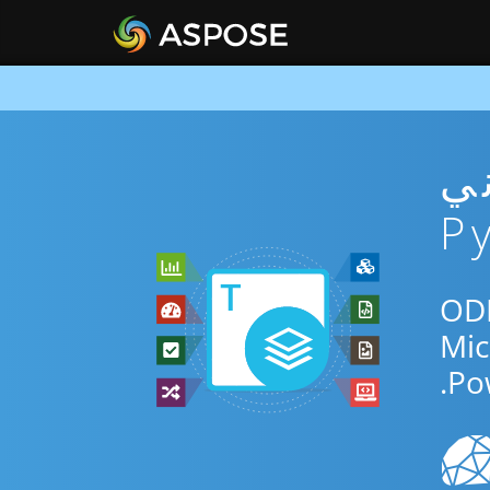
OD مجاني
المجاني عبر الإنترنت أو Python SDK للتحويل بين ODP
Po