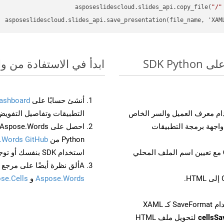
asposeslidescloud.slides_api.copy_file(
"/"
asposeslidescloud.slides_api.save_presentation(file_name, 'XAM
ابدأ في الاستفادة من واجهات برمجة الت
أنشئ حسابًا على
ashboard
م معرف العميل والسر الخاص
التطبيقات وتفاصيل التفويض
Python من
.Words GitHub
مع تعيين اسم الملف المحلي
استخدام SDK بنفسك أو توجه إلى
Aألق نظرة أيضًا على مرجع واجهة برمجة التطبيقات المستند إلى Swagger لـ
Aspose.Words
و
se.Cells
cellsS
لتحويل ملف HTML