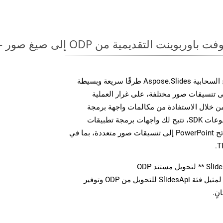
قديمية من ODP إلى صيغ صور - دليل خطوة بخطوة
توفر مجموعة أدوات تطوير البرامج السحابية Aspose.Slides طرقًا سريعة وبسيطة
يل ملفات MS PowerPoint إلى تنسيقات صور مختلفة، على غرار العملية
وضحة أعلاه بالنسبة لـ XAML. من خلال الاستفادة من مكالمات واجهة برمجة
التطبيقات REST المباشرة أو مجموعات SDK، تتيح لك واجهات برمجة تطبيقات
Aspose.Slides Cloud تحويل شرائح PowerPoint إلى تنسيقات صور متعددة، بما في
استدعاء طريقة ** تحويل ** لمثيل فئة SlidesApi للتحويل من ODP وتوفير
نٍ.