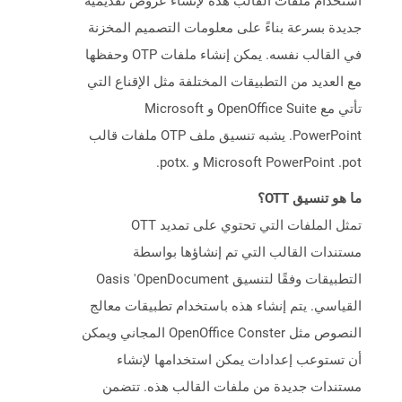
استخدام ملفات القالب هذه لإنشاء عروض تقديمية
جديدة بسرعة بناءً على معلومات التصميم المخزنة
في القالب نفسه. يمكن إنشاء ملفات OTP وحفظها
مع العديد من التطبيقات المختلفة مثل الإقناع التي
تأتي مع OpenOffice Suite و Microsoft
PowerPoint. يشبه تنسيق ملف OTP ملفات قالب
Microsoft PowerPoint .pot و .potx.
ما هو تنسيق OTT؟
تمثل الملفات التي تحتوي على تمديد OTT
مستندات القالب التي تم إنشاؤها بواسطة
التطبيقات وفقًا لتنسيق Oasis 'OpenDocument
القياسي. يتم إنشاء هذه باستخدام تطبيقات معالج
النصوص مثل OpenOffice Conster المجاني ويمكن
أن تستوعب إعدادات يمكن استخدامها لإنشاء
مستندات جديدة من ملفات القالب هذه. تتضمن