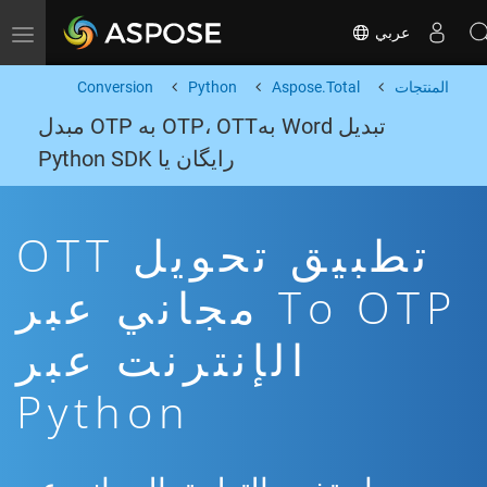
عربي
Toggle navigation
المنتجات
Aspose.Total
Python
Conversion
تبدیل Word بهOTP، OTT به OTP مبدل
رایگان یا Python SDK
تطبيق تحويل OTT
To OTP مجاني عبر
الإنترنت عبر
Python