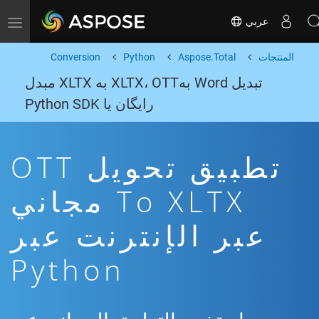
عربي
Toggle navigation
المنتجات
Aspose.Total
Python
Conversion
تبدیل Word بهXLTX، OTT به XLTX مبدل
رایگان یا Python SDK
تطبيق تحويل OTT
To XLTX مجاني
عبر الإنترنت عبر
Python