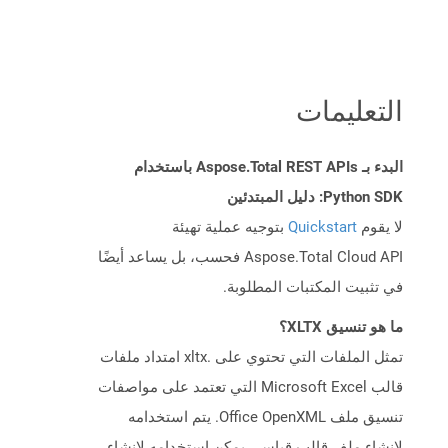
التعليمات
البدء بـ Aspose.Total REST APIs باستخدام
Python SDK: دليل المبتدئين
لا يقوم
Quickstart
بتوجيه عملية تهيئة
Aspose.Total Cloud API فحسب، بل يساعد أيضًا
في تثبيت المكتبات المطلوبة.
ما هو تنسيق XLTX؟
تمثل الملفات التي تحتوي على .xltx امتداد ملفات
قالب Microsoft Excel التي تعتمد على مواصفات
تنسيق ملف Office OpenXML. يتم استخدامه
لإنشاء ملف قالب قياسي يمكن استخدامه لإنشاء