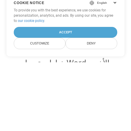
COOKIE NOTICE
To provide you with the best experience, we use cookies for
personalization, analytics, and ads. By using our site, you agree
to
our cookie policy
.
ACCEPT
CUSTOMIZE
DENY
خيارات تحويل Word الأخرى
تحويل OTT إلى DOC
DOC:
Microsoft Word Binary Format
تحويل OTT إلى DOT
DOT:
Microsoft Word Template Files
تحويل OTT إلى DOCX