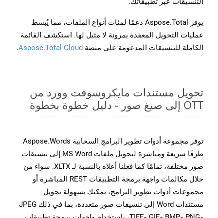
التنسيقات عبر تطبيقاتك.
يوفر Aspose.Total دعمًا لمئات أنواع الملفات، مما يُبسط
عمليات التحويل المعقدة بمرونة لا مثيل لها. استكشف القائمة
الكاملة للتنسيقات المدعومة على منصة
Aspose.Total Cloud
.
تحويل مستندات مايكروسوفت وورد من
OTT إلى صيغ صور - دليل خطوة بخطوة
توفر مجموعة أدوات تطوير البرامج السحابية Aspose.Words
طرقًا سريعة ومباشرة لتحويل ملفات MS Word إلى تنسيقات
صور مختلفة، تمامًا كما فعلنا أعلاه بالنسبة لـ XLTX. سواء من
خلال مكالمات واجهة برمجة التطبيقات REST المباشرة أو
مجموعات أدوات تطوير البرامج، يمكنك بسهولة تحويل
مستندات Word إلى تنسيقات صور متعددة، بما في ذلك JPEG
وPNG وBMP وGIF وTIFF، باستخدام واجهات برمجة تطبيقات