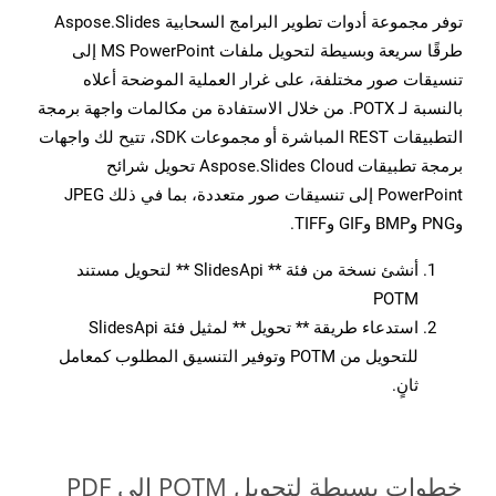
توفر مجموعة أدوات تطوير البرامج السحابية Aspose.Slides
طرقًا سريعة وبسيطة لتحويل ملفات MS PowerPoint إلى
تنسيقات صور مختلفة، على غرار العملية الموضحة أعلاه
بالنسبة لـ POTX. من خلال الاستفادة من مكالمات واجهة برمجة
التطبيقات REST المباشرة أو مجموعات SDK، تتيح لك واجهات
برمجة تطبيقات Aspose.Slides Cloud تحويل شرائح
PowerPoint إلى تنسيقات صور متعددة، بما في ذلك JPEG
وPNG وBMP وGIF وTIFF.
أنشئ نسخة من فئة ** SlidesApi ** لتحويل مستند
POTM
استدعاء طريقة ** تحويل ** لمثيل فئة SlidesApi
للتحويل من POTM وتوفير التنسيق المطلوب كمعامل
ثانٍ.
خطوات بسيطة لتحويل POTM إلى PDF