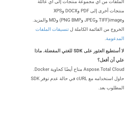
الملفات من أي مجموعة منتجات إلى أي عائلة
منتجات أخرى إلى PDF وDOCX وXPS
وimage(TIFF وJPEG وPNG BMP) وMD والمزيد.
الخروج من القائمة الكاملة ل
تنسيقات الملفات
المدعومة
.
لا أستطيع العثور على SDK للغتي المفضلة. ماذا
علي أن أفعل؟
Aspose.Total Cloud متاح أيضًا كحاوية Docker.
حاول استخدامه مع cURL في حالة عدم توفر SDK
المطلوب بعد.