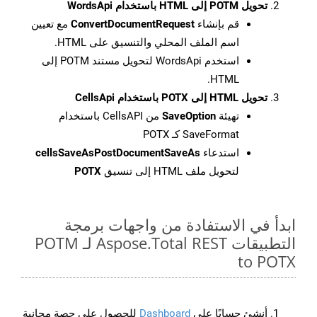
تحويل POTM إلى HTML باستخدام WordsApi
قم بإنشاء
ConvertDocumentRequest
مع تعيين
اسم الملف المحلي والتنسيق على HTML.
استخدم WordsApi لتحويل مستند POTM إلى
HTML.
تحويل HTML إلى POTX باستخدام CellsApi
تهيئة
SaveOption
من CellsAPI باستخدام
SaveFormat كـ POTX
استدعاء
cellsSaveAsPostDocumentSaveAs
لتحويل ملف HTML إلى تنسيق
POTX
ابدأ في الاستفادة من واجهات برمجة
التطبيقات Aspose.Total REST لـ POTM
to POTX
أنشئ حسابًا على
Dashboard
للحصول على حصة مجانية