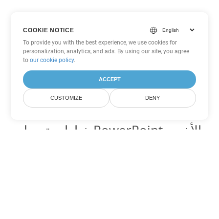
COOKIE NOTICE
To provide you with the best experience, we use cookies for
personalization, analytics, and ads. By using our site, you agree
to
our cookie policy
.
ACCEPT
CUSTOMIZE
DENY
خيارات تحويل PowerPoint الأخرى
تحويل POTM إلى DOC
DOC:
Microsoft Word Binary Format
تحويل POTM إلى DOT
DOT:
Microsoft Word Template Files