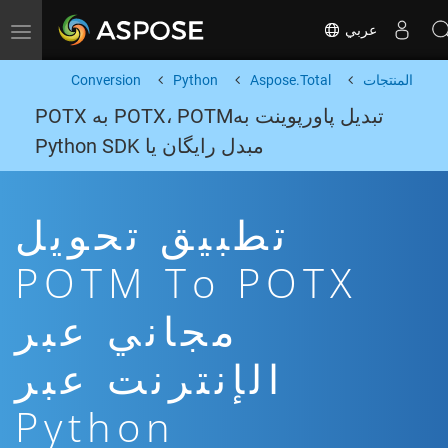
عربي
Toggle navigation
المنتجات
Aspose.Total
Python
Conversion
تبدیل پاورپوینت بهPOTX، POTM به POTX
مبدل رایگان یا Python SDK
تطبيق تحويل
POTM To POTX
مجاني عبر
الإنترنت عبر
Python