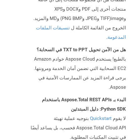
منتجات أخرى إلى PDF وDOCX وXPS
وimage(TIFF وJPEG وPNG BMP) وMD والمزيد.
الخروج من القائمة الكاملة ل
تنسيقات الملفات
المدعومة
.
هل من الآمن تحويل TXT to PPT في السحابة؟
بالطبع! يستخدم Aspose Cloud خوادم Amazon
EC2 السحابية التي تضمن أمان الخدمة ومرونتها.
يرجى قراءة المزيد عن الممارسات الأمنية في
Aspose.
البدء بـ Aspose.Total REST APIs باستخدام
Python SDK: دليل المبتدئين
لا يقوم
Quickstart
بتوجيه عملية تهيئة
Aspose.Total Cloud API فحسب، بل يساعد أيضًا
في تثبيت المكتبات المطلوبة.