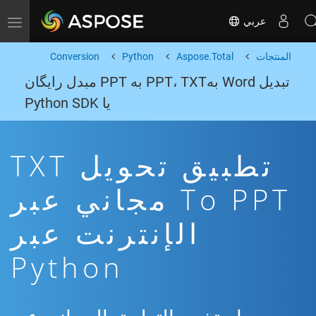
عربي
Toggle navigation
المنتجات
Aspose.Total
Python
Conversion
تبدیل Word بهPPT، TXT به PPT مبدل رایگان
یا Python SDK
تطبيق تحويل TXT
To PPT مجاني عبر
الإنترنت عبر
Python