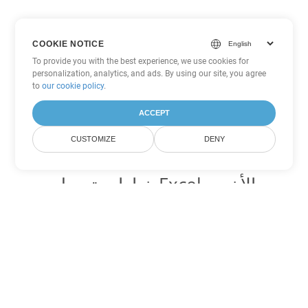
COOKIE NOTICE
To provide you with the best experience, we use cookies for
personalization, analytics, and ads. By using our site, you agree
to
our cookie policy
.
ACCEPT
CUSTOMIZE
DENY
خيارات تحويل Excel الأخرى
تحويل XLS إلى DOC
DOC:
Microsoft Word Binary Format
تحويل XLS إلى DOT
DOT:
Microsoft Word Template Files