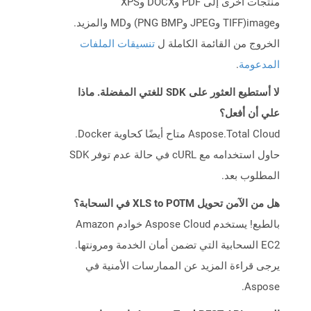
منتجات أخرى إلى PDF وDOCX وXPS
وimage(TIFF وJPEG وPNG BMP) وMD والمزيد.
الخروج من القائمة الكاملة ل
تنسيقات الملفات
المدعومة
.
لا أستطيع العثور على SDK للغتي المفضلة. ماذا
علي أن أفعل؟
Aspose.Total Cloud متاح أيضًا كحاوية Docker.
حاول استخدامه مع cURL في حالة عدم توفر SDK
المطلوب بعد.
هل من الآمن تحويل XLS to POTM في السحابة؟
بالطبع! يستخدم Aspose Cloud خوادم Amazon
EC2 السحابية التي تضمن أمان الخدمة ومرونتها.
يرجى قراءة المزيد عن الممارسات الأمنية في
Aspose.