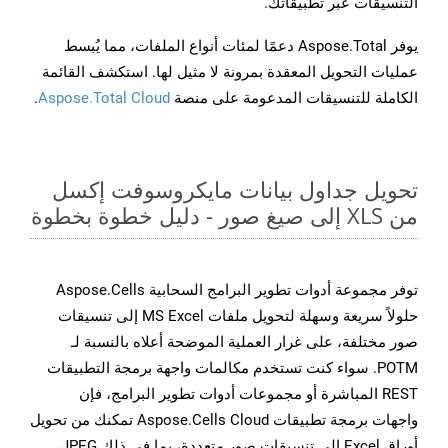
التنسيقات عبر تطبيقاتك.
يوفر Aspose.Total دعمًا لمئات أنواع الملفات، مما يُبسط
عمليات التحويل المعقدة بمرونة لا مثيل لها. استكشف القائمة
الكاملة للتنسيقات المدعومة على منصة
Aspose.Total Cloud
.
تحويل جداول بيانات مايكروسوفت إكسل
من XLS إلى صيغ صور - دليل خطوة بخطوة
توفر مجموعة أدوات تطوير البرامج السحابية Aspose.Cells
حلولاً سريعة وسهلة لتحويل ملفات MS Excel إلى تنسيقات
صور مختلفة، على غرار العملية الموضحة أعلاه بالنسبة لـ
POTM. سواء كنت تستخدم مكالمات واجهة برمجة التطبيقات
REST المباشرة أو مجموعات أدوات تطوير البرامج، فإن
واجهات برمجة تطبيقات Aspose.Cells Cloud تمكنك من تحويل
أوراق Excel إلى تنسيقات صور متعددة، بما في ذلك JPEG