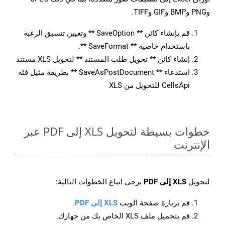
وPNG وBMP وGIF وTIFF.
قم بإنشاء كائن ** SaveOption ** وتعيين تنسيق الرغبة
باستخدام خاصية ** SaveFormat **.
إنشاء كائن ** تحويل طلب المستند ** لتحويل XLS مستند
استدعاء ** SaveAsPostDocument ** بطريقة مثيل فئة
CellsApi للتحويل من XLS
خطوات بسيطة لتحويل XLS إلى PDF عبر
الإنترنت
لتحويل
XLS إلى PDF
يرجى اتباع الخطوات التالية:
قم بزيارة صفحة الويب
XLS إلى PDF
.
قم بتحميل ملف XLS الخاص بك من جهازك.