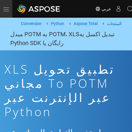
عربي
Toggle navigation
المنتجات
Aspose.Total
Python
Conversion
تبدیل اکسل بهPOTM، XLS به POTM مبدل
رایگان یا Python SDK
تطبيق تحويل XLS
To POTM مجاني
عبر الإنترنت عبر
Python