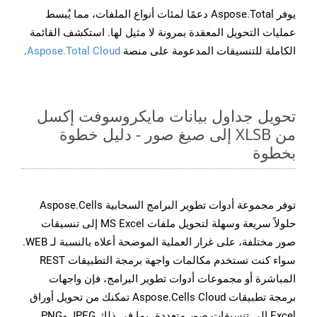
يوفر Aspose.Total دعمًا لمئات أنواع الملفات، مما يُبسط
عمليات التحويل المعقدة بمرونة لا مثيل لها. استكشف القائمة
الكاملة للتنسيقات المدعومة على منصة
Aspose.Total Cloud
.
تحويل جداول بيانات مايكروسوفت إكسل
من XLSB إلى صيغ صور - دليل خطوة
بخطوة
توفر مجموعة أدوات تطوير البرامج السحابية Aspose.Cells
حلولاً سريعة وسهلة لتحويل ملفات MS Excel إلى تنسيقات
صور مختلفة، على غرار العملية الموضحة أعلاه بالنسبة لـ WEB.
سواء كنت تستخدم مكالمات واجهة برمجة التطبيقات REST
المباشرة أو مجموعات أدوات تطوير البرامج، فإن واجهات
برمجة تطبيقات Aspose.Cells Cloud تمكنك من تحويل أوراق
Excel إلى تنسيقات صور متعددة، بما في ذلك JPEG وPNG