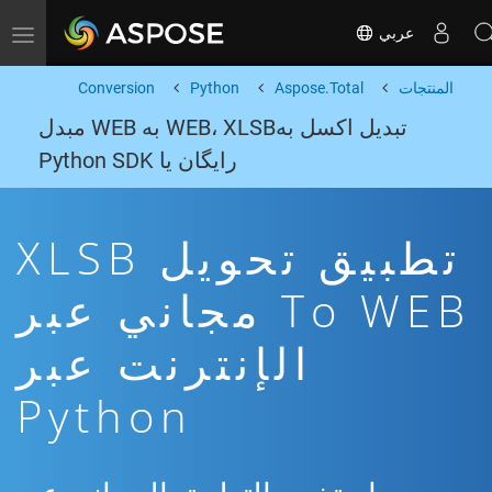
عربي
Toggle navigation
المنتجات
Aspose.Total
Python
Conversion
تبدیل اکسل بهWEB، XLSB به WEB مبدل
رایگان یا Python SDK
تطبيق تحويل XLSB
To WEB مجاني عبر
الإنترنت عبر
Python