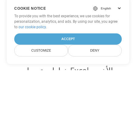
COOKIE NOTICE
To provide you with the best experience, we use cookies for
personalization, analytics, and ads. By using our site, you agree
to
our cookie policy
.
ACCEPT
CUSTOMIZE
DENY
خيارات تحويل Excel الأخرى
تحويل XLSB إلى DOC
DOC:
Microsoft Word Binary Format
تحويل XLSB إلى DOT
DOT:
Microsoft Word Template Files
تحويل XLSB إلى DOCX