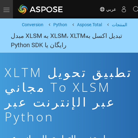
عربي
Toggle navigation
المنتجات
Aspose.Total
Python
Conversion
تبدیل اکسل بهXLSM، XLTM به XLSM مبدل
رایگان یا Python SDK
تطبيق تحويل XLTM
To XLSM مجاني
عبر الإنترنت عبر
Python