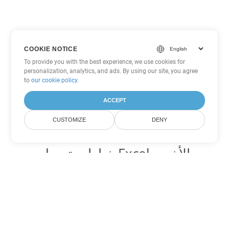
COOKIE NOTICE
To provide you with the best experience, we use cookies for
personalization, analytics, and ads. By using our site, you agree
to
our cookie policy
.
ACCEPT
CUSTOMIZE
DENY
خيارات تحويل Excel الأخرى
تحويل XLTM إلى DOC
DOC:
Microsoft Word Binary Format
تحويل XLTM إلى DOT