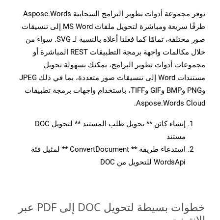
توفر مجموعة أدوات تطوير البرامج السحابية Aspose.Words
طرقًا سريعة ومباشرة لتحويل ملفات MS Word إلى تنسيقات
صور مختلفة، تمامًا كما فعلنا أعلاه بالنسبة لـ SVG. سواء من
خلال مكالمات واجهة برمجة التطبيقات REST المباشرة أو
مجموعات أدوات تطوير البرامج، يمكنك بسهولة تحويل
مستندات Word إلى تنسيقات صور متعددة، بما في ذلك JPEG
وPNG وBMP وGIF وTIFF، باستخدام واجهات برمجة تطبيقات
Aspose.Words Cloud.
إنشاء كائن ** تحويل طلب المستند ** لتحويل DOC
مستند
استدعاء طريقة ** ConvertDocument ** لمثيل فئة
WordsApi للتحويل من DOC
خطوات بسيطة لتحويل DOC إلى PDF عبر
الإنترنت