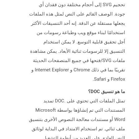
تحجيم SVG إلى أحجام مختلفة دون فقدان أي
جودة. الوصف القائم على النص لمثل هذه الملفات
يجعلها مستقلة عن الدقة. إنه أحد التنسيقات الأكثر
استخدامًا لبناء موقع ويب وطباعة رسومات من
أجل تحقيق قابلية التوسع. لا يمكن استخدام
التنسيق إلا للرسومات ثنائية الأبعاد. يمكن مشاهدة
ملفات SVG/فتحها في جميع المتصفحات الحديثة
تقريبًا بما في ذلك Chrome و Internet Explorer و
Firefox و Safari.
ما هو تنسيق DOC؟
تمثل الملفات التي تحتوي على .DOC تمديد
المستندات التي تم إنشاؤها بواسطة Microsoft
Word أو مستندات معالجة النصوص الأخرى بتنسيق
ملف ثنائي. تم استخدام الامتداد في البداية لوثائق
النص العادي على العديد من أنظمة التشغيل