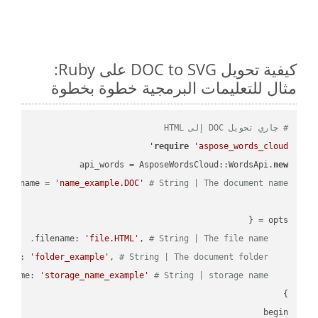
كيفية تحويل DOC to SVG على Ruby:
مثال للتعليمات البرمجية خطوة بخطوة
# جاري تحويل DOC إلى HTML
require
'aspose_words_cloud'
api_words = AsposeWordsCloud::WordsApi.
new
name = 
'name_example.DOC'
# String | The document name.
'file.HTML'
, 
# String | The file name.
    filename: 
'folder_example'
, 
# String | The document folder.
    folder: 
'storage_name_example'
# String | storage name.
    storage_name: 