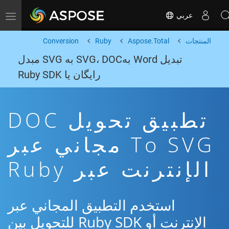
عربي
Toggle navigation
المنتجات
Aspose.Total
Ruby
Conversion
تبدیل Word بهSVG، DOC به SVG مبدل
رایگان یا Ruby SDK
تطبيق تحويل DOC
To SVG مجاني عبر
الإنترنت عبر Ruby
استخدم التطبيق المجاني عبر
الإنترنت أو Ruby SDK للتحويل بين