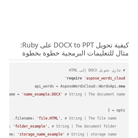
كيفية تحويل DOCX to PPT على Ruby:
مثال للتعليمات البرمجية خطوة بخطوة
# جاري تحويل DOCX إلى HTML
require
'aspose_words_cloud'
api_words = AsposeWordsCloud::WordsApi.
new
name = 
'name_example.DOCX'
# String | The document name.
'file.HTML'
, 
# String | The file name.
    filename: 
'folder_example'
, 
# String | The document folder.
    folder: 
'storage_name_example'
# String | storage name.
    storage_name: 