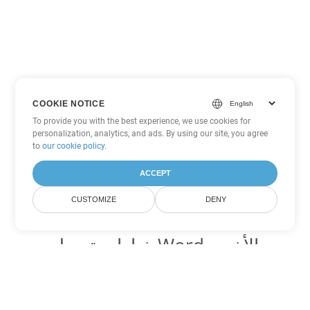
COOKIE NOTICE
To provide you with the best experience, we use cookies for
personalization, analytics, and ads. By using our site, you agree
to
our cookie policy
.
ACCEPT
CUSTOMIZE
DENY
خيارات تحويل Word الأخرى
تحويل DOCX إلى DOC
DOC:
Microsoft Word Binary Format