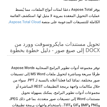
يوفر Aspose.Total دعمًا لمئات أنواع الملفات، مما يُبسط
عمليات التحويل المعقدة بمرونة لا مثيل لها. استكشف القائمة
الكاملة للتنسيقات المدعومة على منصة
Aspose.Total Cloud
.
تحويل مستندات مايكروسوفت وورد من
DOCX إلى صيغ صور - دليل خطوة بخطوة
توفر مجموعة أدوات تطوير البرامج السحابية Aspose.Words
طرقًا سريعة ومباشرة لتحويل ملفات MS Word إلى تنسيقات
صور مختلفة، تمامًا كما فعلنا أعلاه بالنسبة لـ PPT. سواء من
خلال مكالمات واجهة برمجة التطبيقات REST المباشرة أو
مجموعات أدوات تطوير البرامج، يمكنك بسهولة تحويل
مستندات Word إلى تنسيقات صور متعددة، بما في ذلك JPEG
وPNG وBMP وGIF وTIFF، باستخدام واجهات برمجة تطبيقات