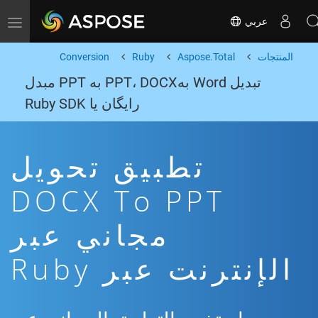
عربي
Toggle navigation
المنتجات
Aspose.Total
Ruby
Conversion
تبدیل Word بهPPT، DOCX به PPT مبدل
رایگان یا Ruby SDK
تطبيق تحويل
DOCX To PPT
مجاني عبر
الإنترنت عبر Ruby