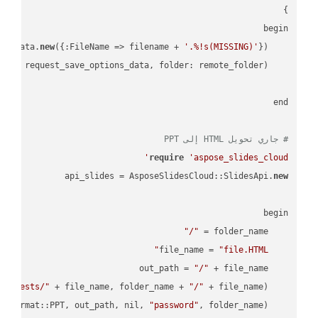
new
({:FileName => filename + 
'.%!s(MISSING)'
    request_save_options_data = api_words.HtmlSaveOptionsData.
    request = api_words.SaveAsRequest.
# جاري تحويل HTML إلى PPT
require
'aspose_slides_cloud'
api_slides = AsposeSlidesCloud::SlidesApi.
new
"/"
    folder_name = 
"file.HTML"
    file_name = 
"/"
    out_path = 
empTests/"
 + file_name, folder_name + 
"/"
    AsposeSlidesCloud::SpecUtils.api.copy_file(
"password"
    AsposeSlidesCloud::SpecUtils.api.save_presentation(file_name, AsposeSlidesCloud::ExportFormat::PPT, out_path, nil, 