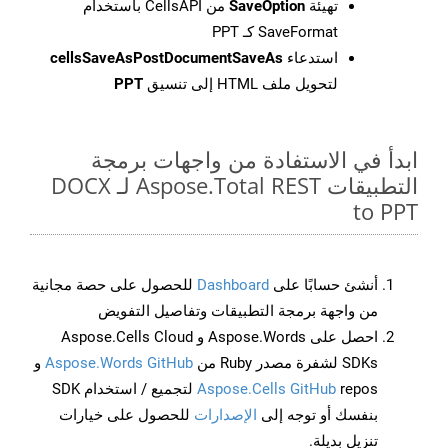
تهيئة
SaveOption
من CellsAPI باستخدام
SaveFormat كـ PPT
استدعاء
cellsSaveAsPostDocumentSaveAs
لتحويل ملف HTML إلى تنسيق
PPT
ابدأ في الاستفادة من واجهات برمجة
التطبيقات Aspose.Total REST لـ DOCX
to PPT
أنشئ حسابًا على
Dashboard
للحصول على حصة مجانية
من واجهة برمجة التطبيقات وتفاصيل التفويض
احصل على Aspose.Words و Aspose.Cells Cloud
SDKs لشفرة مصدر Ruby من
Aspose.Words GitHub
و
Aspose.Cells GitHub
repos لتجميع / استخدام SDK
بنفسك أو توجه إلى
الإصدارات
للحصول على خيارات
تنزيل بديلة.