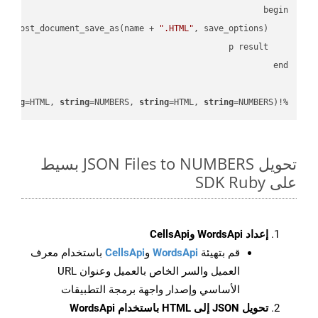
".HTML"
    result = api_cells.cells_save_as_post_document_save_as(name + 
tring
=HTML, 
string
=NUMBERS, 
string
=HTML, 
string
=NUMBERS)
%!(EXTRA 
تحويل JSON Files to NUMBERS بسيط
على SDK Ruby
إعداد WordsApi وCellsApi
قم بتهيئة
WordsApi
و
CellsApi
باستخدام معرف
العميل والسر الخاص بالعميل وعنوان URL
الأساسي وإصدار واجهة برمجة التطبيقات
تحويل JSON إلى HTML باستخدام WordsApi