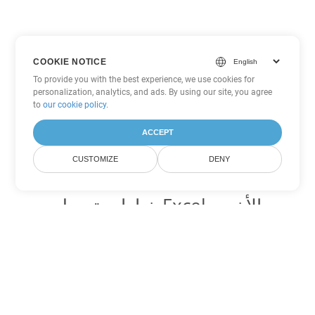
COOKIE NOTICE
To provide you with the best experience, we use cookies for
personalization, analytics, and ads. By using our site, you agree
to
our cookie policy
.
ACCEPT
CUSTOMIZE
DENY
خيارات تحويل Excel الأخرى
تحويل JSON إلى DOC
DOC:
Microsoft Word Binary Format
تحويل JSON إلى DOT