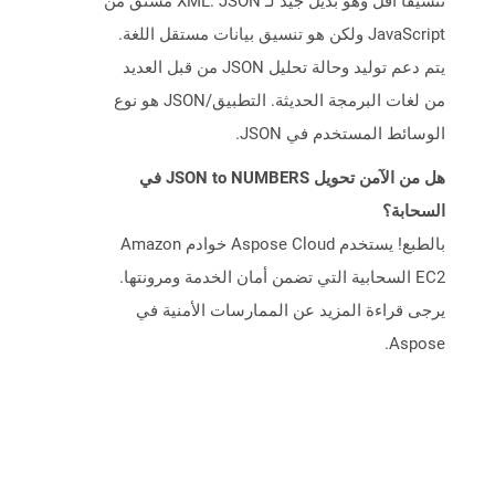
تنسيقًا أقل وهو بديل جيد لـ XML. JSON مشتق من
JavaScript ولكن هو تنسيق بيانات مستقل اللغة.
يتم دعم توليد وحالة تحليل JSON من قبل العديد
من لغات البرمجة الحديثة. التطبيق/JSON هو نوع
الوسائط المستخدم في JSON.
هل من الآمن تحويل JSON to NUMBERS في
السحابة؟
بالطبع! يستخدم Aspose Cloud خوادم Amazon
EC2 السحابية التي تضمن أمان الخدمة ومرونتها.
يرجى قراءة المزيد عن الممارسات الأمنية في
Aspose.