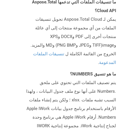
ما تنسيقات الملفات التي تدعمها Aspose.Total
Cloud API؟
يمكن لـ Aspose.Total Cloud تحويل تنسيقات
الملفات من أي مجموعة منتجات إلى أي عائلة
منتجات أخرى إلى PDF وDOCX وXPS
وimage(TIFF وJPEG وPNG BMP) وMD والمزيد.
الخروج من القائمة الكاملة ل
تنسيقات الملفات
المدعومة
.
ما هو تنسيق NUMBERS؟
يتم تصنيف الملفات التي تحتوي على ملحق
.Numbers على أنها نوع ملف جدول البيانات ، ولهذا
السبب تشبه ملفات .xlsx ؛ ولكن يتم إنشاء ملفات
الأرقام باستخدام برنامج جدول بيانات Apple IWork
Numbers. أرقام Apple iWork هي برنامج وحدة
لجناح إنتاجية iWork. مجموعة إنتاجية IWORK