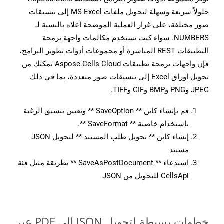
حلولاً سريعة وسهلة لتحويل ملفات MS Excel إلى تنسيقات
صور مختلفة، على غرار العملية الموضحة أعلاه بالنسبة لـ
NUMBERS. سواء كنت تستخدم مكالمات واجهة برمجة
التطبيقات REST المباشرة أو مجموعات أدوات تطوير البرامج،
فإن واجهات برمجة تطبيقات Aspose.Cells Cloud تمكنك من
تحويل أوراق Excel إلى تنسيقات صور متعددة، بما في ذلك
JPEG وPNG وBMP وGIF وTIFF.
قم بإنشاء كائن ** SaveOption ** وتعيين تنسيق الرغبة
باستخدام خاصية ** SaveFormat **.
إنشاء كائن ** تحويل طلب المستند ** لتحويل JSON
مستند
استدعاء ** SaveAsPostDocument ** بطريقة مثيل فئة
CellsApi للتحويل من JSON
خطوات بسيطة لتحويل JSON إلى PDF عبر