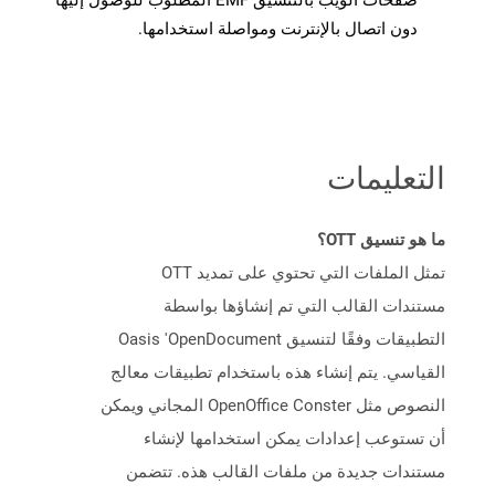
صفحات الويب بالتنسيق EMF المطلوب للوصول إليها
دون اتصال بالإنترنت ومواصلة استخدامها.
التعليمات
ما هو تنسيق OTT؟
تمثل الملفات التي تحتوي على تمديد OTT
مستندات القالب التي تم إنشاؤها بواسطة
التطبيقات وفقًا لتنسيق Oasis 'OpenDocument
القياسي. يتم إنشاء هذه باستخدام تطبيقات معالج
النصوص مثل OpenOffice Conster المجاني ويمكن
أن تستوعب إعدادات يمكن استخدامها لإنشاء
مستندات جديدة من ملفات القالب هذه. تتضمن