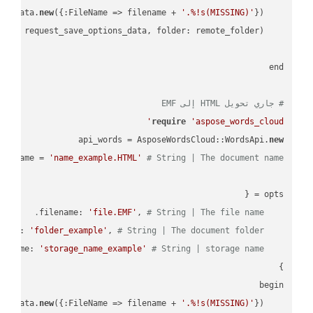
new
({:FileName => filename + 
'.%!s(MISSING)'
    request_save_options_data = api_words.HtmlSaveOptionsData.
    request = api_words.SaveAsRequest.
# جاري تحويل HTML إلى EMF
require
'aspose_words_cloud'
api_words = AsposeWordsCloud::WordsApi.
new
name = 
'name_example.HTML'
# String | The document name.
'file.EMF'
, 
# String | The file name.
    filename: 
'folder_example'
, 
# String | The document folder.
    folder: 
'storage_name_example'
# String | storage name.
    storage_name: 
new
({:FileName => filename + 
'.%!s(MISSING)'
    request_save_options_data = api_words.HtmlSaveOptionsData.