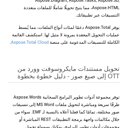
Aspose.Diagram, Aspose.Tasks, Aspose.3D,
Aspose.HTML، مما يتيح تحويلًا شاملًا للملفات متعددة
التنسيقات عبر تطبيقاتك.
يوفر Aspose.Total دعمًا لمئات أنواع الملفات، مما يُبسط
عمليات التحويل المعقدة بمرونة لا مثيل لها. استكشف القائمة
الكاملة للتنسيقات المدعومة على منصة
Aspose.Total Cloud
.
تحويل مستندات مايكروسوفت وورد من
OTT إلى صيغ صور - دليل خطوة بخطوة
توفر مجموعة أدوات تطوير البرامج السحابية Aspose.Words
طرقًا سريعة ومباشرة لتحويل ملفات MS Word إلى تنسيقات
صور مختلفة، تمامًا كما فعلنا أعلاه بالنسبة لـ EMF. سواء من
خلال مكالمات واجهة برمجة التطبيقات REST المباشرة أو
مجموعات أدوات تطوير البرامج، يمكنك بسهولة تحويل