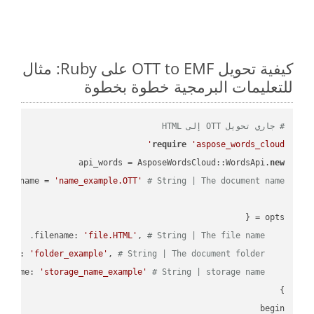
كيفية تحويل OTT to EMF على Ruby: مثال
للتعليمات البرمجية خطوة بخطوة
# جاري تحويل OTT إلى HTML
require
'aspose_words_cloud'
api_words = AsposeWordsCloud::WordsApi.
new
name = 
'name_example.OTT'
# String | The document name.
'file.HTML'
, 
# String | The file name.
    filename: 
'folder_example'
, 
# String | The document folder.
    folder: 
'storage_name_example'
# String | storage name.
    storage_name: 