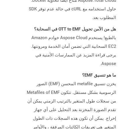
Aspose.Total Cloud متاح أيضًا كحاوية Docker.
حاول استخدامه مع cURL في حالة عدم توفر SDK
المطلوب بعد.
هل من الآمن تحويل OTT to EMF في السحابة؟
بالطبع! يستخدم Aspose Cloud خوادم Amazon
EC2 السحابية التي تضمن أمان الخدمة ومرونتها.
يرجى قراءة المزيد عن الممارسات الأمنية في
Aspose.
ما هو تنسيق EMF؟
يخزن تنسيق metafile المحسن (EMF) الصور
الرسومية بشكل مستقل. تتكون Metafiles of EMF
من سجلات طول المتغير بالترتيب الزمني يمكن أن
تقدم الصورة المخزنة بعد التحليل على أي جهاز
إخراج. يمكن أن تكون هذه السجلات ذات الطول
المتغير هي تعريفات الكائنات المرفقة ، والأوامر