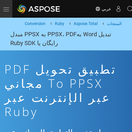
عربي
Toggle navigation
المنتجات
Aspose.Total
Ruby
Conversion
تبدیل Word بهPPSX، PDF به PPSX مبدل
رایگان یا Ruby SDK
تطبيق تحويل PDF
To PPSX مجاني
عبر الإنترنت عبر
Ruby