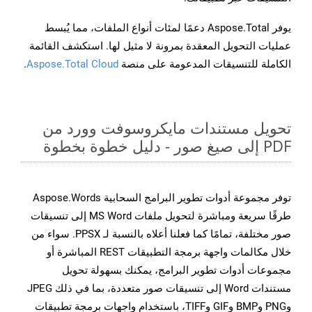
يوفر Aspose.Total دعمًا لمئات أنواع الملفات، مما يُبسط
عمليات التحويل المعقدة بمرونة لا مثيل لها. استكشف القائمة
الكاملة للتنسيقات المدعومة على منصة
Aspose.Total Cloud
.
تحويل مستندات مايكروسوفت وورد من
PDF إلى صيغ صور - دليل خطوة بخطوة
توفر مجموعة أدوات تطوير البرامج السحابية Aspose.Words
طرقًا سريعة ومباشرة لتحويل ملفات MS Word إلى تنسيقات
صور مختلفة، تمامًا كما فعلنا أعلاه بالنسبة لـ PPSX. سواء من
خلال مكالمات واجهة برمجة التطبيقات REST المباشرة أو
مجموعات أدوات تطوير البرامج، يمكنك بسهولة تحويل
مستندات Word إلى تنسيقات صور متعددة، بما في ذلك JPEG
وPNG وBMP وGIF وTIFF، باستخدام واجهات برمجة تطبيقات