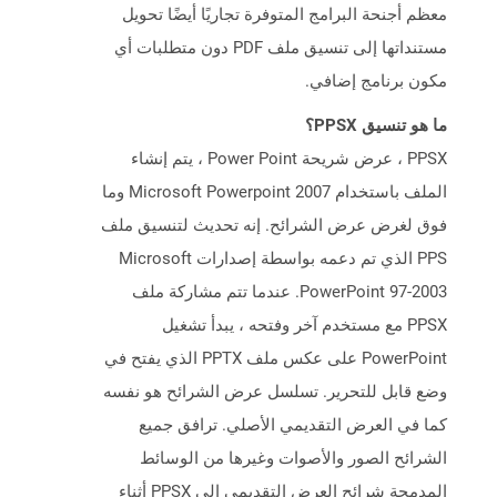
معظم أجنحة البرامج المتوفرة تجاريًا أيضًا تحويل
مستنداتها إلى تنسيق ملف PDF دون متطلبات أي
مكون برنامج إضافي.
ما هو تنسيق PPSX؟
PPSX ، عرض شريحة Power Point ، يتم إنشاء
الملف باستخدام Microsoft Powerpoint 2007 وما
فوق لغرض عرض الشرائح. إنه تحديث لتنسيق ملف
PPS الذي تم دعمه بواسطة إصدارات Microsoft
PowerPoint 97-2003. عندما تتم مشاركة ملف
PPSX مع مستخدم آخر وفتحه ، يبدأ تشغيل
PowerPoint على عكس ملف PPTX الذي يفتح في
وضع قابل للتحرير. تسلسل عرض الشرائح هو نفسه
كما في العرض التقديمي الأصلي. ترافق جميع
الشرائح الصور والأصوات وغيرها من الوسائط
المدمجة شرائح العرض التقديمي إلى PPSX أثناء