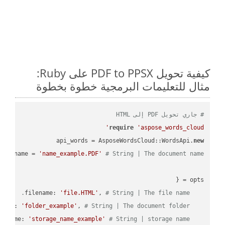
كيفية تحويل PDF to PPSX على Ruby:
مثال للتعليمات البرمجية خطوة بخطوة
# جاري تحويل PDF إلى HTML
require
'aspose_words_cloud'
api_words = AsposeWordsCloud::WordsApi.
new
name = 
'name_example.PDF'
# String | The document name.
'file.HTML'
, 
# String | The file name.
    filename: 
'folder_example'
, 
# String | The document folder.
    folder: 
'storage_name_example'
# String | storage name.
    storage_name: 