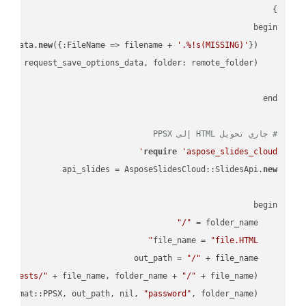
new
({:FileName => filename + 
'.%!s(MISSING)'
    request_save_options_data = api_words.HtmlSaveOptionsData.
    request = api_words.SaveAsRequest.
# جاري تحويل HTML إلى PPSX
require
'aspose_slides_cloud'
api_slides = AsposeSlidesCloud::SlidesApi.
new
"/"
    folder_name = 
"file.HTML"
    file_name = 
"/"
    out_path = 
empTests/"
 + file_name, folder_name + 
"/"
    AsposeSlidesCloud::SpecUtils.api.copy_file(
"password"
    AsposeSlidesCloud::SpecUtils.api.save_presentation(file_name, AsposeSlidesCloud::ExportFormat::PPSX, out_path, nil, 