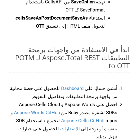
تهيئة
SaveOption
من CellsAPI باستخدام
SaveFormat كـ OTT
استدعاء
cellsSaveAsPostDocumentSaveAs
لتحويل ملف HTML إلى تنسيق
OTT
ابدأ في الاستفادة من واجهات برمجة
التطبيقات Aspose.Total REST لـ POTM
to OTT
أنشئ حسابًا على
Dashboard
للحصول على حصة مجانية
من واجهة برمجة التطبيقات وتفاصيل التفويض
احصل على Aspose.Words و Aspose.Cells Cloud
SDKs لشفرة مصدر Ruby من
Aspose.Words GitHub
و
Aspose.Cells GitHub
repos لتجميع / استخدام SDK
بنفسك أو توجه إلى
الإصدارات
للحصول على خيارات
تنزيل بديلة.