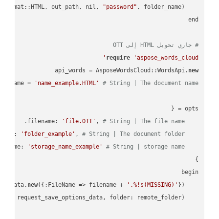
"password"
    AsposeSlidesCloud::SpecUtils.api.save_presentation(file_name, AsposeSlidesCloud::ExportFormat::HTML, out_path, nil, 
# جاري تحويل HTML إلى OTT
require
'aspose_words_cloud'
api_words = AsposeWordsCloud::WordsApi.
new
name = 
'name_example.HTML'
# String | The document name.
'file.OTT'
, 
# String | The file name.
    filename: 
'folder_example'
, 
# String | The document folder.
    folder: 
'storage_name_example'
# String | storage name.
    storage_name: 
new
({:FileName => filename + 
'.%!s(MISSING)'
    request_save_options_data = api_words.HtmlSaveOptionsData.
    request = api_words.SaveAsRequest.