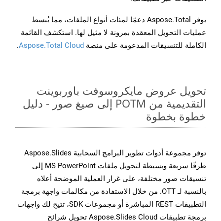
يوفر Aspose.Total دعمًا لمئات أنواع الملفات، مما يُبسط
عمليات التحويل المعقدة بمرونة لا مثيل لها. استكشف القائمة
الكاملة للتنسيقات المدعومة على منصة
Aspose.Total Cloud
.
تحويل عروض مايكروسوفت باوربوينت
التقديمية من POTM إلى صيغ صور - دليل
خطوة بخطوة
توفر مجموعة أدوات تطوير البرامج السحابية Aspose.Slides
طرقًا سريعة وبسيطة لتحويل ملفات MS PowerPoint إلى
تنسيقات صور مختلفة، على غرار العملية الموضحة أعلاه
بالنسبة لـ OTT. من خلال الاستفادة من مكالمات واجهة برمجة
التطبيقات REST المباشرة أو مجموعات SDK، تتيح لك واجهات
برمجة تطبيقات Aspose.Slides Cloud تحويل شرائح