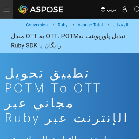
عربي
Toggle navigation
المنتجات
Aspose.Total
Ruby
Conversion
تبدیل پاورپوینت بهOTT، POTM به OTT مبدل
رایگان یا Ruby SDK
تطبيق تحويل
POTM To OTT
مجاني عبر
الإنترنت عبر Ruby