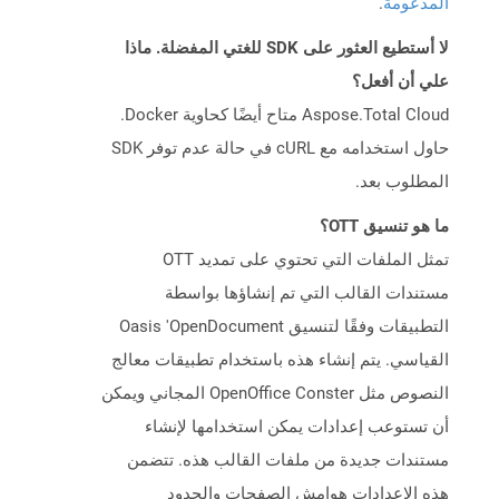
المدعومة
.
لا أستطيع العثور على SDK للغتي المفضلة. ماذا
علي أن أفعل؟
Aspose.Total Cloud متاح أيضًا كحاوية Docker.
حاول استخدامه مع cURL في حالة عدم توفر SDK
المطلوب بعد.
ما هو تنسيق OTT؟
تمثل الملفات التي تحتوي على تمديد OTT
مستندات القالب التي تم إنشاؤها بواسطة
التطبيقات وفقًا لتنسيق Oasis 'OpenDocument
القياسي. يتم إنشاء هذه باستخدام تطبيقات معالج
النصوص مثل OpenOffice Conster المجاني ويمكن
أن تستوعب إعدادات يمكن استخدامها لإنشاء
مستندات جديدة من ملفات القالب هذه. تتضمن
هذه الإعدادات هوامش الصفحات والحدود