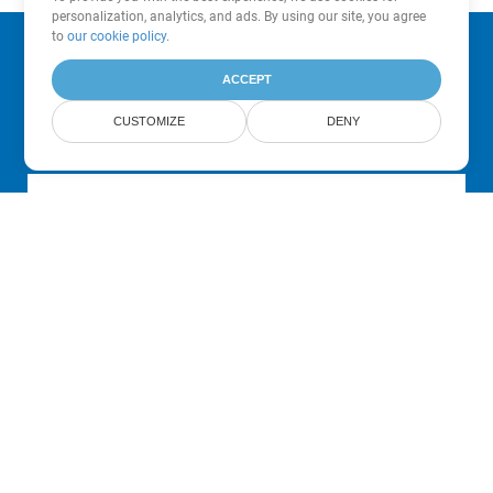
personalization, analytics, and ads. By using our site, you agree
to
our cookie policy
.
Subscribe to Aspose Product Updates
ACCEPT
Get monthly newsletters & offers directly delivered to your
CUSTOMIZE
DENY
mailbox.
Submit