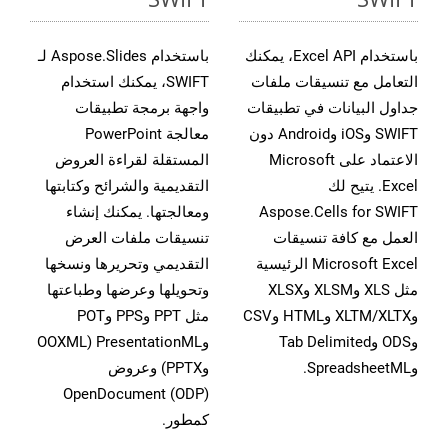
باستخدام Excel API، يمكنك
باستخدام Aspose.Slides لـ
التعامل مع تنسيقات ملفات
SWIFT، يمكنك استخدام
جداول البيانات في تطبيقات
واجهة برمجة تطبيقات
SWIFT وiOS وAndroid دون
معالجة PowerPoint
الاعتماد على Microsoft
المستقلة لقراءة العروض
Excel. يتيح لك
التقديمية والشرائح وكتابتها
Aspose.Cells for SWIFT
ومعالجتها. يمكنك إنشاء
العمل مع كافة تنسيقات
تنسيقات ملفات العرض
Microsoft Excel الرئيسية
التقديمي وتحريرها ونسخها
مثل XLS وXLSM وXLSX
وتحويلها وعرضها وطباعتها
وXLTM/XLTX وHTML وCSV
مثل PPT وPPS وPOT
وODS وTab Delimited
وPresentationML (OOXML
وSpreadsheetML.
وPPTX) وعروض
OpenDocument (ODP)
كمطور.