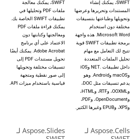
SWIFT، يمكنك إنشاء
SWIFT، يمكنك معالجة
المستندات وتحريرها وعرضها
ملفات PDF وتحليلها في
وتحويلها وطباعتها بتنسيقات
تطبيقات SWIFT الخاصة بك.
مختلفة دون استخدام
يمكنك قراءة ملفات PDF
Microsoft Word. هذه واجهة
ومعالجتها وكتابتها دون
برمجة تطبيقات SWIFT قوية
الاعتماد على أي برنامج
تتيح لك التعامل مع مهام
Adobe Acrobat. يمكنك أيضًا
تحليل الملفات المتعددة
تحويل مستندات PDF إلى
داخل تطبيقات .NET وiOS
تنسيقات مختلفة وتحويلها
وmacOS وAndroid. وهو
إلى صور نقطية ومتجهة
يدعم تنسيقات مثل DOC،
قياسية باستخدام ميزات API.
وOOXML، وRTF، وHTML،
وOpenDocument، وPDF،
وXPS، وEPUB وغيرها الكثير.
Aspose.Cells لـ
Aspose.Slides لـ
SWIFT
SWIFT