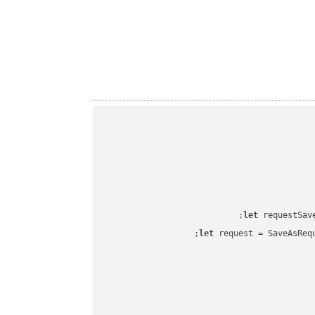
let
 requestSav
let
 request = SaveAsReq