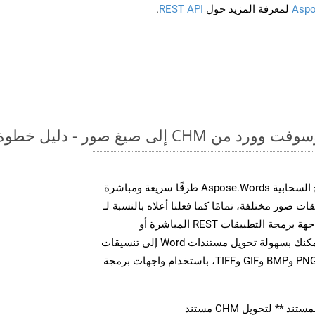
Aspo
لمعرفة المزيد حول
REST API
.
لى صيغ صور - دليل خطوة بخطوة
توفر مجموعة أدوات تطوير البرامج السحابية Aspose.Words طرقًا سريعة ومباشرة
MS Word إلى تنسيقات صور مختلفة، تمامًا كما فعلنا أعلاه بالنسبة لـ
HTML. سواء من خلال مكالمات واجهة برمجة التطبيقات REST المباشرة أو
مجموعات أدوات تطوير البرامج، يمكنك بسهولة تحويل مستندات Word إلى تنسيقات
صور متعددة، بما في ذلك JPEG وPNG وBMP وGIF وTIFF، باستخدام واجهات برمجة
** لتحويل CHM مستند