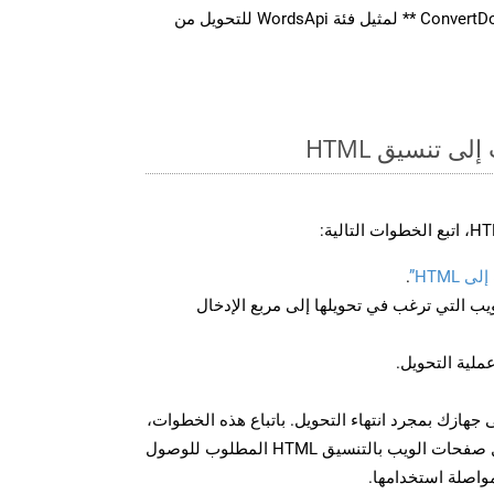
استدعاء طريقة ** ConvertDocument ** لمثيل فئة WordsApi للتحويل من
ى تنسيق HTML
HTML”
.
U لصفحة الويب التي ترغب في تحويلها إلى مربع الإدخال
عملية التحويل.
نزيل الملف HTML على جهازك بمجرد انتهاء التحويل. باتباع هذه الخطوات،
يمكنك بسهولة تحويل وتنزيل صفحات الويب بالتنسيق HTML المطلوب للوصول
مواصلة استخدامها.