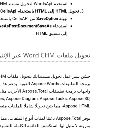
استخدم WordsApi لتحويل مستند CHM إلى HTML.
تحويل HTML إلى HTML باستخدام CellsApi
تهيئة
SaveOption
من CellsAPI باستخدام SaveFormat كـ HTML
استدعاء
aveAsPostDocumentSaveAs
إلى تنسيق
HTML
تحويل ملفات Word CHM عبر الإنترنت: طريقة سريعة وسهلة
برمجة التطبيقات spose.Words
es, Aspose.Diagram, Aspose.Tasks, Aspose.3D,
Aspose.HTML، مما يتيح تحويلًا شاملًا للملفات متعددة التنسيقات عبر تطبيقاتك.
يوفر Aspose.Total دعمًا لمئات أنواع الم
بمرونة لا مثيل لها. استكشف القائمة الكاملة للتنس