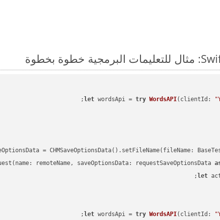
;

let
 wordsApi = 
try
WordsAPI
(
clientId: 
"
eOptionsData = CHMSaveOptionsData().setFileName(fileName: BaseTe
uest(name: remoteName, saveOptionsData: requestSaveOptionsData 
a
let
 ac
;

let
 wordsApi = 
try
WordsAPI
(
clientId: 
"