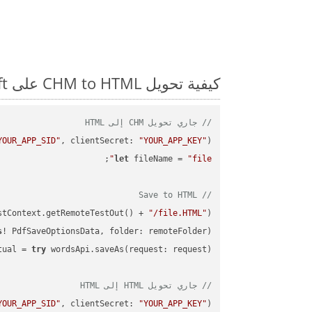
كيفية تحويل CHM to HTML على Swift: مثال للتعليمات البرمجية خطوة بخطوة
// جاري تحويل CHM إلى HTML
YOUR_APP_SID"
, clientSecret: 
"YOUR_APP_KEY"
)
let
 fileName = 
"file"
// Save to HTML
stContext.getRemoteTestOut() + 
"/file.HTML"
);

s
! PdfSaveOptionsData, folder: remoteFolder);

tual = 
try
// جاري تحويل HTML إلى HTML
YOUR_APP_SID"
, clientSecret: 
"YOUR_APP_KEY"
)