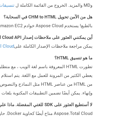
وMD والمزيد. الخروج من القائمة الكاملة ل
تنسيقات
هل من الآمن تحويل CHM to HTML في السحابة؟
بالطبع! يستخدم Aspose Cloud خوادم Amazon EC2 السحابية التي تضمن أمان الخدمة ومرونتها. يرجى قراءة المزيد عن الممارسات الأمنية في Aspose.
أين يمكنني العثور على ملاحظات إصدار Aspose.Total Cloud API لـ Swift؟
يمكن مراجعة ملاحظات الإصدار الكاملة على
tal Cloud
ما هو تنسيق HTML؟
من HTML من عناصر HTML مثل
وإنهاء. يمكن أيضًا تضمين التطبيقات المكتوبة بلغات البرمجة النصية مثل JavaScript و T (CSS
لا أستطيع العثور على SDK للغتي المفضلة. ماذا علي أن أفعل؟
Aspose.Total Cloud متاح أيضًا كحاوية Docker. حاول استخدامه مع cURL في حالة عدم توفر SDK المطلوب بعد.