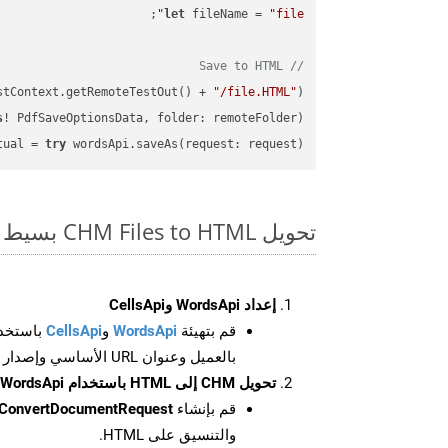
let
 fileName = 
"file"
// Save to HTML
stContext.getRemoteTestOut() + 
"/file.HTML"
);

s
! PdfSaveOptionsData, folder: remoteFolder);

tual = 
try
 wordsApi.saveAs(request: request);

تحويل CHM Files to HTML بسيط على SDK Swift
إعداد WordsApi وCellsApi
قم بتهيئة
WordsApi
و
CellsApi
باستخدا
بالعميل وعنوان URL الأساسي وإصدار واجهة برمجة التطبيقات
تحويل CHM إلى HTML باستخدام WordsApi
قم بإنشاء
ConvertDocumentRequest
والتنسيق على HTML.