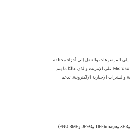
موعة من صفحات HTML. يوفر فهرسًا للوصول السريع إلى الموضوعات والتنقل إلى أجزاء مختلفة
من وثيقة المساعدة. يمكن البحث في ملف CHM عن المحتويات عبر خيار البحث المقدم. CHM هو تنسيق ملف Microsoft Proprietary على الإنترنت والذي غالبًا ما يتم
 والنشرات الإخبارية الإلكترونية. تدعم
يمكن لـ Aspose.Total Cloud تحويل تنسيقات الملفات من أي مجموعة منتجات إلى أي عائلة منتجات أخرى إلى PDF وDOCX وXPS وimage(TIFF وJPEG وPNG BMP)