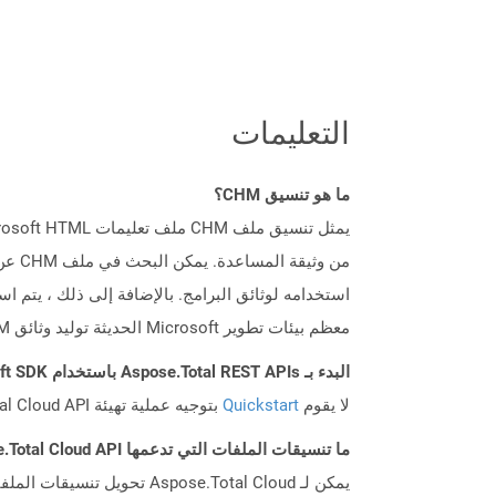
التعليمات
ما هو تنسيق CHM؟
استخدامه لوثائق البرامج. بالإضافة إلى ذلك ، يتم اس
معظم بيئات تطوير Microsoft الحديثة توليد وثائق CHM من المعلومات المتاحة في التطبيق.
البدء بـ Aspose.Total REST APIs باستخدام Swift SDK: دليل المبتدئين
لا يقوم
Quickstart
بتوجيه عملية تهيئة Aspose.Total Cloud API فحسب، بل يساعد أيضًا في تثبيت المكتبات المطلوبة.
ما تنسيقات الملفات التي تدعمها Aspose.Total Cloud API؟