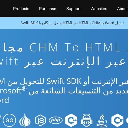
Products
Purchase
Support
Websites
About
تبدیل Word بهHTML، CHM به HTML مبدل رایگان یا Swift SDK
تطبيق تحويل M To HTML
عبر الإنترنت عبر Swift
استخدم التطبيق الم
®
rd.