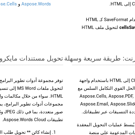
Aspose.Words
و
se.Cells
cellsS
لتحويل ملف HTML
تحويل مستندات مايكروسوفت وورد من CHM إ
حسّن سير عمل تحويل مستنداتك بتحويل ملفات CHM إلى HTML باستخدام واجهة
A القوية. يدعم هذا الحل القوي التكامل السلس مع
لتحويل ملفات 
واجهات برمجة تطبيقات Aspose.Total الأخرى، مثل Aspose.Cells, Aspose.PDF,
Aspose.Email, Aspose.Slid
تطبيقات Aspose.Words Cloud.
لفات، مما يُبسط عمليات التحويل المعقدة
إنشاء كائن ** تحويل طلب المستند 
يقات المدعومة على منصة