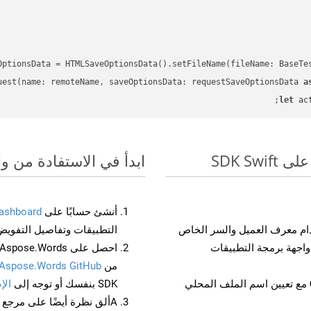
OptionsData = HTMLSaveOptionsData().setFileName(fileName: BaseTe
uest(name: remoteName, saveOptionsData: requestSaveOptionsData 
a
let
 ac
ابدأ في الاستفادة من واجهات برمجة الت
أنشئ حسابًا على
ashboard
م معرف العميل والسر الخاص
التطبيقات وتفاصيل التفويض
من
Aspose.Words GitHub
مع تعيين اسم الملف المحلي
SDK بنفسك أو توجه إلى
الإ
Aألق نظرة أيضًا على مرجع واجهة برمجة التطبيقات المستند إلى Swagger لـ