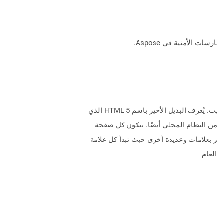
تطورت HTML المعروفة باسم لغة الويب ، مع متطلبات متطلبات المعلومات الجديدة التي سيتم عرضها كجزء من صفحات الويب. يُعرف البديل الأخير باسم HTML 5 الذي
افة هذه ، أو يمكن تحميلها من النظام المحلي أيضًا. تتكون كل صفحة
العناصر بعلامات وعديدة أخرى حيث تبدأ كل علامة