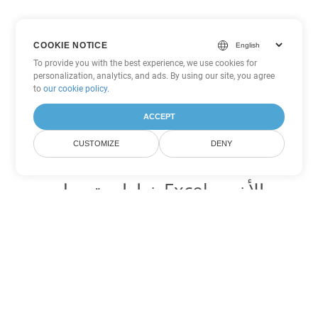
COOKIE NOTICE
To provide you with the best experience, we use cookies for
personalization, analytics, and ads. By using our site, you agree
to
our cookie policy
.
ACCEPT
CUSTOMIZE
DENY
خيارات تحويل Excel الأخرى
تحويل CSV إلى DOC
DOC:
Microsoft Word Binary Format
تحويل CSV إلى DOT
DOT:
Microsoft Word Template Files