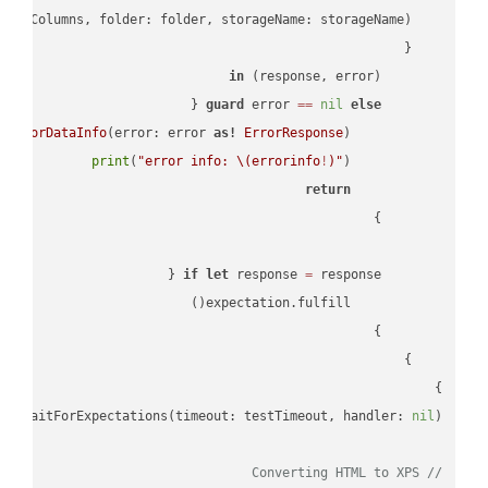
in
        (response, error) 
guard
 error 
==
nil
else
tErrorDataInfo
(error: error 
as!
ErrorResponse
print
(
"error info: 
\(errorinfo
!
)
"
return
if
let
 response 
=
}

lf
.waitForExpectations(timeout: testTimeout, handler: 
nil
// Converting HTML to XPS