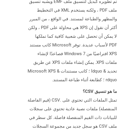
تم تطويره كبديل لتنسيق ملف EMF ويشبه تنسيق
ملف PDF ، ولكنه يستخدم XML في التخطيط
والمظهر والطباعة لمستند. في الواقع ، من المبرر
أكثر أن نقول إن XPS هي محاولة على PDF ، ولكن
لا يمكن أن تحصل على شعبية كافية كما تملكها
PDF لأسباب عديدة. توفر Microsoft كاتب مستند
XPS افتراضيًا من Windows 7 فصاعدًا لإنشاء
ملفات XPS. يمكن إنشاء ملفات XPS عن طريق
تحديد & ldquo ؛ كاتب مستندات Microsoft XPS &
rdquo ؛ كطابعة أثناء طباعة المستند.
ما هو تنسيق CSV؟
تمثل الملفات التي تحتوي على .CSV (قيم الفاصلة
المنفصلة) ملفات نصية عادية تحتوي على سجلات
للبيانات ذات القيم المنفصلة فاصلة. كل سطر في
ملف CSV هو سجل جديد من مجموعة السجلات