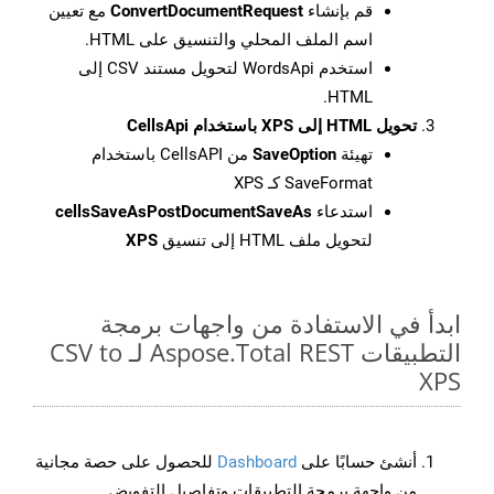
قم بإنشاء
ConvertDocumentRequest
مع تعيين
اسم الملف المحلي والتنسيق على HTML.
استخدم WordsApi لتحويل مستند CSV إلى
HTML.
تحويل HTML إلى XPS باستخدام CellsApi
تهيئة
SaveOption
من CellsAPI باستخدام
SaveFormat كـ XPS
استدعاء
cellsSaveAsPostDocumentSaveAs
لتحويل ملف HTML إلى تنسيق
XPS
ابدأ في الاستفادة من واجهات برمجة
التطبيقات Aspose.Total REST لـ CSV to
XPS
أنشئ حسابًا على
Dashboard
للحصول على حصة مجانية
من واجهة برمجة التطبيقات وتفاصيل التفويض