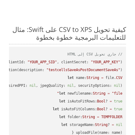
كيفية تحويل CSV to XPS على Swift: مثال
للتعليمات البرمجية خطوة بخطوة
// جاري تحويل CSV إلى HTML
PI
(clientId: 
"YOUR_APP_SID"
, clientSecret: 
"YOUR_APP_KEY"
);

ectation(description: 
"testcellsSaveAsPostDocumentSaveAs"
)

let
 name:
String
=
 file.
CSV
, desiredPPI: 
nil
, jpegQuality: 
nil
, securityOptions: 
nil
)

let
 newfilename:
String
=
"file"
let
 isAutoFitRows:
Bool
? 
=
true
let
 isAutoFitColumns:
Bool
? 
=
true
let
 folder:
String
=
TEMPFOLDER
let
 storageName:
String
? 
=
nil