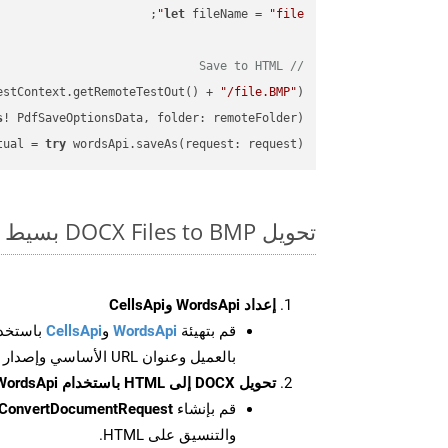
let
 fileName = 
"file"
// Save to HTML
estContext.getRemoteTestOut() + 
"/file.BMP"
);

s
! PdfSaveOptionsData, folder: remoteFolder);

tual = 
try
 wordsApi.saveAs(request: request);

تحويل DOCX Files to BMP بسيط على SDK Swift
إعداد WordsApi وCellsApi
قم بتهيئة
WordsApi
و
CellsApi
باستخدا
بالعميل وعنوان URL الأساسي وإصدار واجهة برمجة التطبيقات
تحويل DOCX إلى HTML باستخدام WordsApi
قم بإنشاء
ConvertDocumentRequest
والتنسيق على HTML.