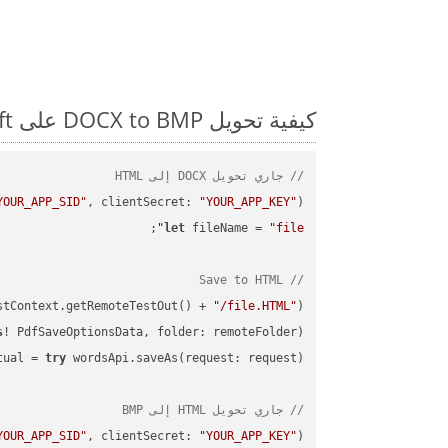
كيفية تحويل DOCX to BMP على Swift: مثال للتعليمات البرمجية خطوة بخطوة
// جاري تحويل DOCX إلى HTML
YOUR_APP_SID"
, clientSecret: 
"YOUR_APP_KEY"
)
let
 fileName = 
"file"
// Save to HTML
stContext.getRemoteTestOut() + 
"/file.HTML"
);

s
! PdfSaveOptionsData, folder: remoteFolder);

tual = 
try
// جاري تحويل HTML إلى BMP
YOUR_APP_SID"
, clientSecret: 
"YOUR_APP_KEY"
)