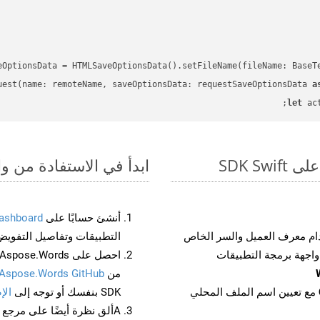
eOptionsData = HTMLSaveOptionsData().setFileName(fileName: BaseT
uest(name: remoteName, saveOptionsData: requestSaveOptionsData 
a
let
 ac
ابدأ في الاستفادة من واجهات برمجة الت
أنشئ حسابًا على
ashboard
م معرف العميل والسر الخاص
التطبيقات وتفاصيل التفويض
من
Aspose.Words GitHub
مع تعيين اسم الملف المحلي
SDK بنفسك أو توجه إلى
الإ
Aألق نظرة أيضًا على مرجع واجهة برمجة التطبيقات المستند إلى Swagger لـ