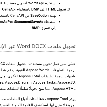
استخدم WordsApi لتحويل مستند DOCX إلى HTML.
تحويل HTML إلى BMP باستخدام CellsApi
تهيئة
SaveOption
من CellsAPI باستخدام SaveFormat كـ BMP
استدعاء
aveAsPostDocumentSaveAs
إلى تنسيق
BMP
تحويل ملفات Word DOCX عبر الإنترنت: طريقة سريعة وسهلة
برمجة التطبيقات spose.Words
es, Aspose.Diagram, Aspose.Tasks, Aspose.3D,
Aspose.HTML، مما يتيح تحويلًا شاملًا للملفات متعددة التنسيقات عبر تطبيقاتك.
يوفر Aspose.Total دعمًا لمئات أنواع الم
بمرونة لا مثيل لها. استكشف القائمة الكاملة للتنس