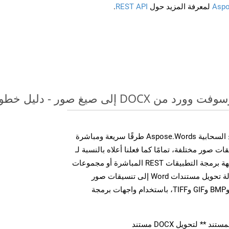
Aspo
لمعرفة المزيد حول
REST API
.
لى صيغ صور - دليل خطوة بخطوة
توفر مجموعة أدوات تطوير البرامج السحابية Aspose.Words طرقًا سريعة ومباشرة
MS Word إلى تنسيقات صور مختلفة، تمامًا كما فعلنا أعلاه بالنسبة لـ
BMP. سواء من خلال مكالمات واجهة برمجة التطبيقات REST المباشرة أو مجموعات
أدوات تطوير البرامج، يمكنك بسهولة تحويل مستندات Word إلى تنسيقات صور
متعددة، بما في ذلك JPEG وPNG وBMP وGIF وTIFF، باستخدام واجهات برمجة
** لتحويل DOCX مستند