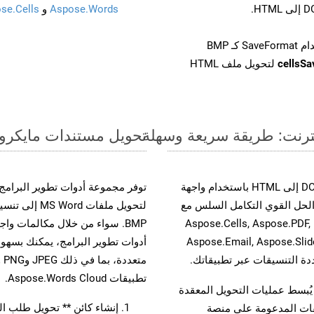
Aspose.Words
و
se.Cells
cellsS
لتحويل ملف HTML
تحويل مستندات مايكروسوفت وورد من DOCX إ
حسّن سير عمل تحويل مستنداتك بتحويل ملفات DOCX إلى HTML باستخدام واجهة
A القوية. يدعم هذا الحل القوي التكامل السلس مع
لتحويل ملفات 
واجهات برمجة تطبيقات Aspose.Total الأخرى، مثل Aspose.Cells, Aspose.PDF,
Aspose.Email, Aspose.Slid
تطبيقات Aspose.Words Cloud.
لفات، مما يُبسط عمليات التحويل المعقدة
إنشاء كائن ** تحويل طلب المستند 
يقات المدعومة على منصة