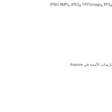
يمكن لـ Aspose.Total Cloud تحويل تنسيقات الملفات من أي مجموعة منتجات إلى أي عائلة منتجات أخرى إلى PDF وDOCX وXPS وimage(TIFF وJPEG وPNG BMP)