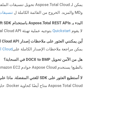
وMD والمزيد. الخروج من القائمة الكاملة ل
تنسيقات
البدء بـ Aspose.Total REST APIs باستخدام Swift SDK: دليل المبتدئين
لا يقوم
Quickstart
بتوجيه عملية تهيئة Aspose.Total Cloud API فحسب، بل يساعد أيضًا في تثبيت المكتبات المطلوبة.
أين يمكنني العثور على ملاحظات إصدار Aspose.Total Cloud API لـ Swift؟
يمكن مراجعة ملاحظات الإصدار الكاملة على
tal Cloud
هل من الآمن تحويل DOCX to BMP في السحابة؟
بالطبع! يستخدم Aspose Cloud خوادم Amazon EC2 السحابية التي تضمن أمان الخدمة ومرونتها. يرجى قراءة المزيد عن الممارسات الأمنية في Aspose.
لا أستطيع العثور على SDK للغتي المفضلة. ماذا علي أن أفعل؟
Aspose.Total Cloud متاح أيضًا كحاوية Docker. حاول استخدامه مع cURL في حالة عدم توفر SDK المطلوب بعد.