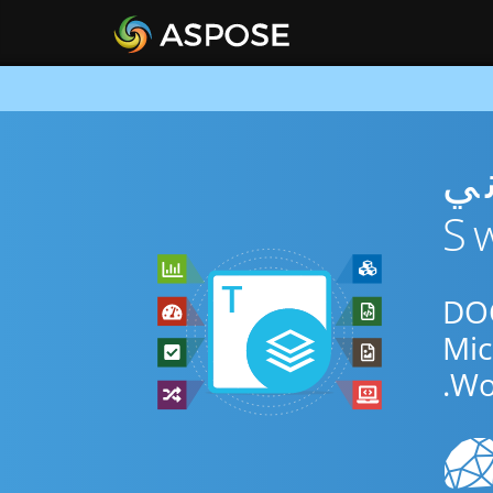
DO مجاني
 الإنترنت أو Swift SDK للتحويل بين DOCX
Wo