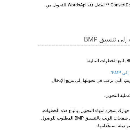
استدعاء طريقة ** ConvertDocument ** لمثيل فئة WordsApi للتحويل من
ى تنسيق BMP
 BMP”
.
U لصفحة الويب التي ترغب في تحويلها إلى مربع الإدخال
عملية التحويل.
يل الملف BMP على جهازك بمجرد انتهاء التحويل. باتباع هذه الخطوات،
يمكنك بسهولة تحويل وتنزيل صفحات الويب بالتنسيق BMP المطلوب للوصول
مواصلة استخدامها.