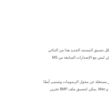
Microso. تم تقديمه من عام 2007 مع إصدار Microsoft Office 2007 ، تم تغيير هيكل تنسيق المستند الجديد هذا من الثنائي
العادي إلى مجموعة من ملفات XML والملفات الثنائية. يمكن فتح ملفات DOCX باستخدام Word 2007 والإصدارات الجانبية ولكن ليس مع الإصدارات السابقة من MS
تداد .BMP ملفات صور BITMAP التي يتم استخدامها لتخزين صور Digital Digital. هذه الصور مستقلة عن محول الرسومات وتسمى أيضًا
تنسيق ملف Device Bitmap (DIB). يخدم هذا الاستقلال الغرض من فتح الملف على منصات متعددة مثل Microsoft Windows و Mac. يمكن لتنسيق ملف BMP تخزين