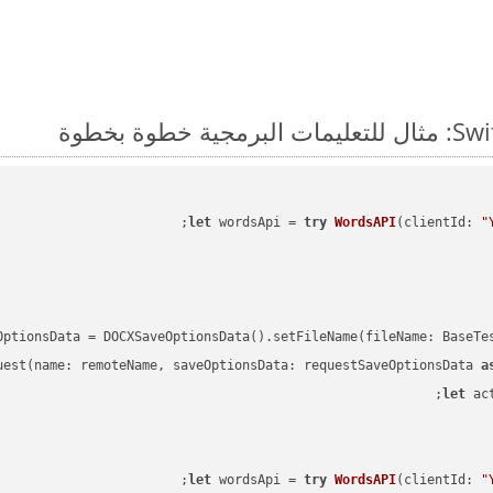
;

let
 wordsApi = 
try
WordsAPI
(
clientId: 
"
OptionsData = DOCXSaveOptionsData().setFileName(fileName: BaseTe
uest(name: remoteName, saveOptionsData: requestSaveOptionsData 
a
let
 ac
;

let
 wordsApi = 
try
WordsAPI
(
clientId: 
"