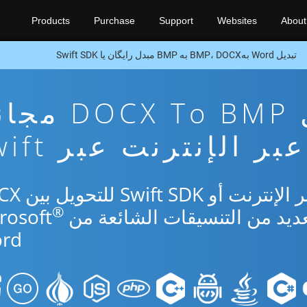
Products
Purchase
Support
Websites
About
تبدیل Word بهBMP، DOCX به BMP مبدل رایگان یا Swift SDK
تطبيق تحويل CX To BMP
عبر الإنترنت عبر Swift
استخدم التطبيق المجاني عبر
®
rd.