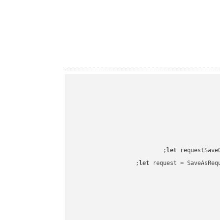
let
 requestSave
let
 request = SaveAsReq