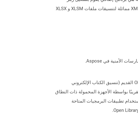
إضافي ويوفر وظائف إضافية لجداول البيانات. يتم تخزين ملفات Xlam مع امتداد .xlam. ملفات XLAM هي ملفات قائمة على XML مماثلة لتنسيقات ملفات XLSM و XLSX
يعد تنسيق ملف MOBI أحد أكثر تنسيقات ملفات الكتاب الإلكتروني المستخدمة على نطاق واسع. التنسيق هو تعزيز لتنسيق OEB القديم (تنسيق الكتاب الإلكتروني
ع القراء الإلكترونية الحديثة تقريبًا بواسطة الأجهزة المحمولة ذات النطاق
 PDF و EPUB والعديد من التنسيقات الأخرى باستخدام تطبيقات البرمجيات المتاحة