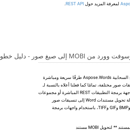
Aspo
لمعرفة المزيد حول
REST API
.
لى صيغ صور - دليل خطوة بخطوة
توفر مجموعة أدوات تطوير البرامج السحابية Aspose.Words طرقًا سريعة ومباشرة
MS Word إلى تنسيقات صور مختلفة، تمامًا كما فعلنا أعلاه بالنسبة لـ
XLAM. سواء من خلال مكالمات واجهة برمجة التطبيقات REST المباشرة أو مجموعات
أدوات تطوير البرامج، يمكنك بسهولة تحويل مستندات Word إلى تنسيقات صور
متعددة، بما في ذلك JPEG وPNG وBMP وGIF وTIFF، باستخدام واجهات برمجة
** لتحويل MOBI مستند