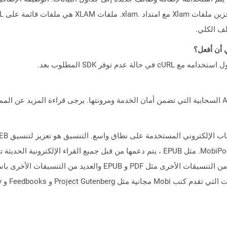
لف الكلي.
المفتوح) وتم استخدامه كتنسيق الملكية لقارئ MobiPocket. مثل EPUB ، يتم دعمها من قبل جمي
الترددي المنخفض. يمكن تحويل التنسيق إلى العديد من التنسيقات الأخرى مثل