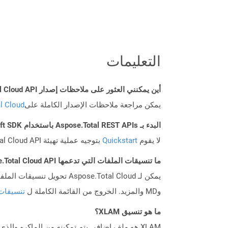
التعليمات
أين يمكنني العثور على ملاحظات إصدار Aspose.Total Cloud API لـ Swift؟
يمكن مراجعة ملاحظات الإصدار الكاملة على
tal Cloud
البدء بـ Aspose.Total REST APIs باستخدام Swift SDK: دليل المبتدئين
لا يقوم
Quickstart
بتوجيه عملية تهيئة Aspose.Total Cloud API فحسب، بل يساعد أيضًا في تثبيت المكتبات المطلوبة.
ما تنسيقات الملفات التي تدعمها Aspose.Total Cloud API؟
وMD والمزيد. الخروج من القائمة الكاملة ل
تنسيقات
ما هو تنسيق XLAM؟
XLAM هو ملف إضافي يتم تمكينه من الماكرو وال