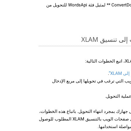
استدعاء طريقة ** ConvertDocument ** لمثيل فئة WordsApi للتحويل من
ى تنسيق XLAM
XLAM”
.
U لصفحة الويب التي ترغب في تحويلها إلى مربع الإدخال
عملية التحويل.
زيل الملف XLAM على جهازك بمجرد انتهاء التحويل. باتباع هذه الخطوات،
يمكنك بسهولة تحويل وتنزيل صفحات الويب بالتنسيق XLAM المطلوب للوصول
مواصلة استخدامها.