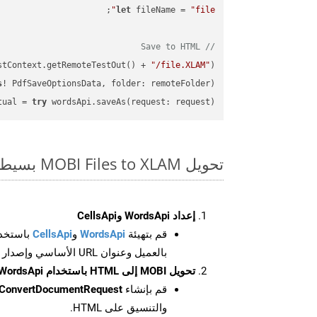
let
 fileName = 
"file"
// Save to HTML
stContext.getRemoteTestOut() + 
"/file.XLAM"
);

s
! PdfSaveOptionsData, folder: remoteFolder);

tual = 
try
 wordsApi.saveAs(request: request);

تحويل MOBI Files to XLAM بسيط على SDK Swift
إعداد WordsApi وCellsApi
قم بتهيئة
WordsApi
و
CellsApi
باستخدا
بالعميل وعنوان URL الأساسي وإصدار واجهة برمجة التطبيقات
تحويل MOBI إلى HTML باستخدام WordsApi
قم بإنشاء
ConvertDocumentRequest
والتنسيق على HTML.