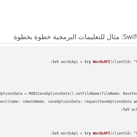
;

let
 wordsApi = 
try
WordsAPI
(
clientId: 
"
OptionsData = MOBISaveOptionsData().setFileName(fileName: BaseTe
uest(name: remoteName, saveOptionsData: requestSaveOptionsData 
a
let
 ac
;

let
 wordsApi = 
try
WordsAPI
(
clientId: 
"