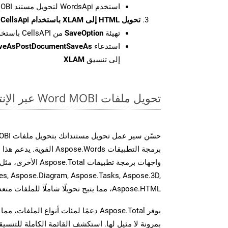
استخدم WordsApi لتحويل مستند MOBI إلى HTML.
تحويل HTML إلى XLAM باستخدام CellsApi
تهيئة
SaveOption
من CellsAPI باستخدام SaveFormat كـ XLAM
استدعاء
aveAsPostDocumentSaveAs
إلى تنسيق
XLAM
تحويل ملفات Word MOBI عبر الإنترنت: طريقة سريعة وسهلة
برمجة التطبيقات spose.Words
es, Aspose.Diagram, Aspose.Tasks, Aspose.3D,
Aspose.HTML، مما يتيح تحويلًا شاملًا للملفات متعددة التنسيقات عبر تطبيقاتك.
يوفر Aspose.Total دعمًا لمئات أنواع الم
بمرونة لا مثيل لها. استكشف القائمة الكاملة للتنس