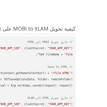
كيفية تحويل MOBI to XLAM على Swift: مثال للتعليمات البرمجية خطوة بخطوة
// جاري تحويل MOBI إلى HTML
YOUR_APP_SID"
, clientSecret: 
"YOUR_APP_KEY"
)
let
 fileName = 
"file"
// Save to HTML
stContext.getRemoteTestOut() + 
"/file.HTML"
);

s
! PdfSaveOptionsData, folder: remoteFolder);

tual = 
try
// جاري تحويل HTML إلى XLAM
YOUR_APP_SID"
, clientSecret: 
"YOUR_APP_KEY"
)