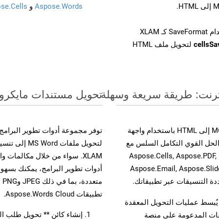
Aspose.Words
و
se.Cells
cellsS
لتحويل ملف HTML
تحويل مستندات مايكروسوفت وورد من MOBI إ
حسّن سير عمل تحويل مستنداتك بتحويل ملفات MOBI إلى HTML باستخدام واجهة
A القوية. يدعم هذا الحل القوي التكامل السلس مع
لتحويل ملفات 
واجهات برمجة تطبيقات Aspose.Total الأخرى، مثل Aspose.Cells, Aspose.PDF,
Aspose.Email, Aspose.Slid
تطبيقات Aspose.Words Cloud.
لفات، مما يُبسط عمليات التحويل المعقدة
إنشاء كائن ** تحويل طلب المستند 
يقات المدعومة على منصة