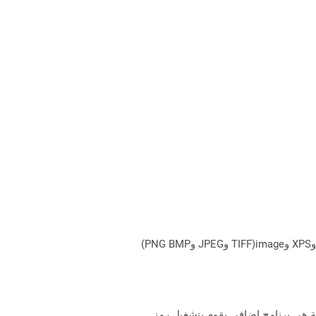
يمكن لـ Aspose.Total Cloud تحويل تنسيقات الملفات من أي مجموعة منتجات إلى أي عائلة منتجات أخرى إلى PDF وDOCX وXPS وimage(TIFF وJPEG وPNG BMP)
فية هي برنامج إضافي يقوم بتشغيل رمز