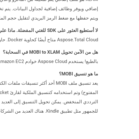
ويتم حفظها مع ضغط الرمز البريدي لتقليل حجم الم
لا أستطيع العثور على SDK للغتي المفضلة. ماذا علي أن أفعل؟
Aspose.Total Cloud متاح أيضًا كحاوية Docker. حاول استخدامه مع cURL في حالة عدم توفر SDK المطلوب بعد.
هل من الآمن تحويل MOBI to XLAM في السحابة؟
بالطبع! يستخدم Aspose Cloud خوادم Amazon EC2 السحابية التي تضمن أمان الخدمة ومرونتها. يرجى قراءة المزيد عن الممارسات الأمنية في Aspose.
ما هو تنسيق MOBI؟
للجمهور مثل تطبيق Kindle. هناك العديد من الشركات التي تقدم كتب Mobi مجانية مثل Project Gutenberg و Feedbooks و Open Library.