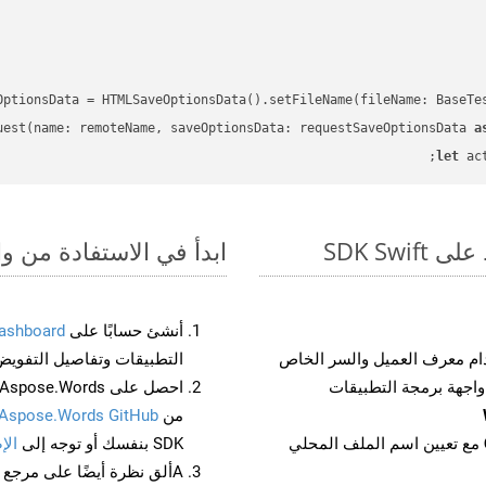
OptionsData = HTMLSaveOptionsData().setFileName(fileName: BaseTe
uest(name: remoteName, saveOptionsData: requestSaveOptionsData 
a
let
 ac
ابدأ في الاستفادة من واجهات برمجة التط
أنشئ حسابًا على
ashboard
م معرف العميل والسر الخاص
التطبيقات وتفاصيل التفويض
من
Aspose.Words GitHub
مع تعيين اسم الملف المحلي
SDK بنفسك أو توجه إلى
الإ
Aألق نظرة أيضًا على مرجع واجهة برمجة التطبيقات المستند إلى Swagger لـ