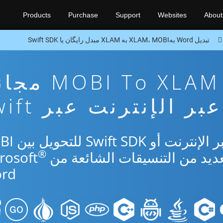
Products
Purchase
Support
Websites
About
تبدیل Word بهXLAM، MOBI به XLAM مبدل رایگان یا Swift SDK
تطبيق تحويل I To XLAM
عبر الإنترنت عبر Swift
استخدم التطبيق المجاني عب
®
rd.