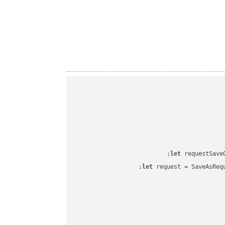
let
 requestSave
let
 request = SaveAsReq