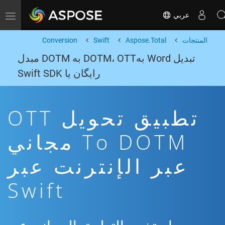
عربي
Toggle navigation
المنتجات
Aspose.Total
Swift
Conversion
تبدیل Word بهDOTM، OTT به DOTM مبدل
رایگان یا Swift SDK
تطبيق تحويل OTT
To DOTM مجاني
عبر الإنترنت عبر
Swift