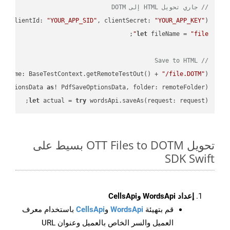
// جاري تحويل HTML إلى DOTM
PI
(
clientId: 
"YOUR_APP_SID"
, clientSecret: 
"YOUR_APP_KEY"
)
let
 fileName = 
"file"
// Save to HTML
leName: BaseTestContext.getRemoteTestOut() + 
"/file.DOTM"
);

eOptionsData 
as
! PdfSaveOptionsData, folder: remoteFolder);

let
 actual = 
try
 wordsApi.saveAs(request: request);

تحويل OTT Files to DOTM بسيط على
SDK Swift
إعداد WordsApi وCellsApi
قم بتهيئة
WordsApi
و
CellsApi
باستخدام معرف
العميل والسر الخاص بالعميل وعنوان URL