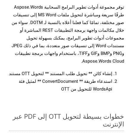
توفر مجموعة أدوات تطوير البرامج السحابية Aspose.Words
طرقًا سريعة ومباشرة لتحويل ملفات MS Word إلى تنسيقات
صور مختلفة، تمامًا كما فعلنا أعلاه بالنسبة لـ DOTM. سواء من
خلال مكالمات واجهة برمجة التطبيقات REST المباشرة أو
مجموعات أدوات تطوير البرامج، يمكنك بسهولة تحويل
مستندات Word إلى تنسيقات صور متعددة، بما في ذلك JPEG
وPNG وBMP وGIF وTIFF، باستخدام واجهات برمجة تطبيقات
Aspose.Words Cloud.
إنشاء كائن ** تحويل طلب المستند ** لتحويل OTT مستند
استدعاء طريقة ** ConvertDocument ** لمثيل فئة
WordsApi للتحويل من OTT
خطوات بسيطة لتحويل OTT إلى PDF عبر
الإنترنت