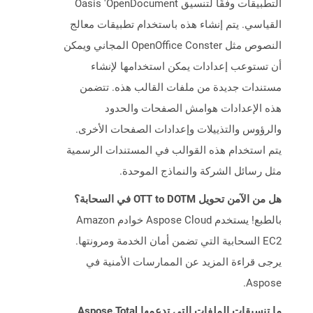
التطبيقات وفقًا لتنسيق Oasis 'OpenDocument
القياسي. يتم إنشاء هذه باستخدام تطبيقات معالج
النصوص مثل OpenOffice Conster المجاني ويمكن
أن تستوعب إعدادات يمكن استخدامها لإنشاء
مستندات جديدة من ملفات القالب هذه. تتضمن
هذه الإعدادات هوامش الصفحات والحدود
والرؤوس والتذييلات وإعدادات الصفحات الأخرى.
يتم استخدام هذه القوالب في المستندات الرسمية
مثل رسائل الشركة والنماذج الموحدة.
هل من الآمن تحويل OTT to DOTM في السحابة؟
بالطبع! يستخدم Aspose Cloud خوادم Amazon
EC2 السحابية التي تضمن أمان الخدمة ومرونتها.
يرجى قراءة المزيد عن الممارسات الأمنية في
Aspose.
ما تنسيقات الملفات التي تدعمها Aspose.Total