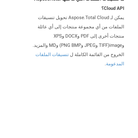
Cloud API؟
يمكن لـ Aspose.Total Cloud تحويل تنسيقات
الملفات من أي مجموعة منتجات إلى أي عائلة
منتجات أخرى إلى PDF وDOCX وXPS
وimage(TIFF وJPEG وPNG BMP) وMD والمزيد.
الخروج من القائمة الكاملة ل
تنسيقات الملفات
المدعومة
.