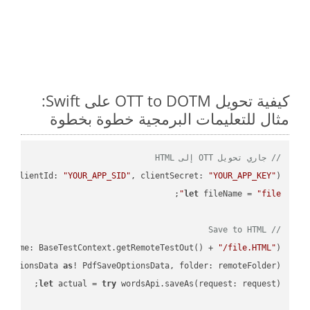
كيفية تحويل OTT to DOTM على Swift:
مثال للتعليمات البرمجية خطوة بخطوة
// جاري تحويل OTT إلى HTML
PI
(
clientId: 
"YOUR_APP_SID"
, clientSecret: 
"YOUR_APP_KEY"
)
let
 fileName = 
"file"
// Save to HTML
leName: BaseTestContext.getRemoteTestOut() + 
"/file.HTML"
);

eOptionsData 
as
! PdfSaveOptionsData, folder: remoteFolder);

let
 actual = 
try