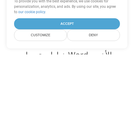
To provide you with the best experience, we use cookies for
personalization, analytics, and ads. By using our site, you agree
to
our cookie policy
.
ACCEPT
CUSTOMIZE
DENY
خيارات تحويل Word الأخرى
تحويل OTT إلى DOC
DOC:
Microsoft Word Binary Format
تحويل OTT إلى DOT
DOT:
Microsoft Word Template Files
تحويل OTT إلى DOCX
DOCX:
Office 2007+ Word Document