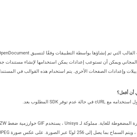
بيقات معالج النصوص مثل OpenOffice Conster المجاني ويمكن أن تستوعب إعدادات يمكن استخدامها لإ
يلات وإعدادات الصفحات الأخرى. يتم استخدام هذه القوالب في المستندا