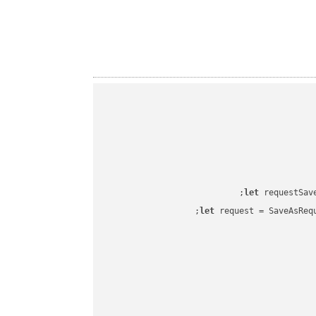
let
 requestSav
let
 request = SaveAsReq