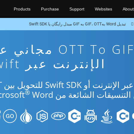
Products
Purchase
Support
Websites
About
تبدیل Word بهGIF، OTT به GIF مبدل رایگان یا Swift SDK
تطبيق تحويل OTT To GIF مجا
الإنترنت عبر Swift
استخدم ا
®
Word.