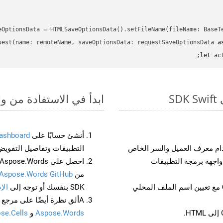
eOptionsData = HTMLSaveOptionsData().setFileName(fileName: BaseT
uest(name: remoteName, saveOptionsData: requestSaveOptionsData 
a
let
 ac
ابدأ في الاستفادة من واجهات برمجة الت
أنشئ حسابًا على
ashboard
م معرف العميل والسر الخاص
التطبيقات وتفاصيل التفويض
من
Aspose.Words GitHub
مع تعيين اسم الملف المحلي
SDK بنفسك أو توجه إلى
الإ
Aألق نظرة أيضًا على مرجع واجهة برمجة التطبيقات المستند إلى Swagger لـ
Aspose.Words
و
se.Cells