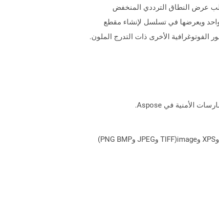
ر الإنترنت ، ظلت صور GIF هي الخيار الأفضل لأنها تتطلب عرض النطاق الترددي المنخفض
ن الصور أو الإطارات في ملف واحد ويعرضها في تسلسل لإنشاء مقطع
يمكن لـ Aspose.Total Cloud تحويل تنسيقات الملفات من أي مجموعة منتجات إلى أي عائلة منتجات أخرى إلى PDF وDOCX وXPS وimage(TIFF وJPEG وPNG BMP)