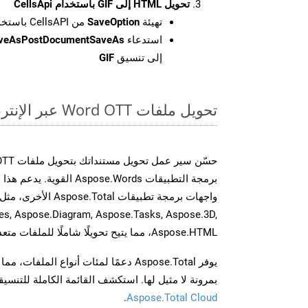
تحويل HTML إلى GIF باستخدام CellsApi
تهيئة
SaveOption
من CellsAPI باستخدام SaveFormat كـ GIF
استدعاء
aveAsPostDocumentSaveAs
إلى تنسيق
GIF
تحويل ملفات Word OTT عبر الإنترنت: طريقة سريعة وسهلة
برمجة التطبيقات spose.Words
es, Aspose.Diagram, Aspose.Tasks, Aspose.3D,
Aspose.HTML، مما يتيح تحويلًا شاملًا للملفات متعددة التنسيقات عبر تطبيقاتك.
يوفر Aspose.Total دعمًا لمئات أنواع الم
بمرونة لا مثيل لها. استكشف القائمة الكاملة للتنس
.
Aspose.Total Cloud