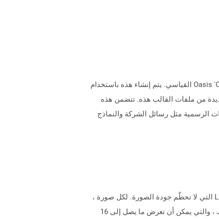
تمثل الملفات التي تحتوي على تمديد OTT مستندات القالب التي تم إنشاؤها بواسطة التطبيقات وفقًا لتنسيق Oasis 'OpenDocument القياسي. يتم إنشاء هذه باستخدام
نشاء مستندات جديدة من ملفات القالب هذه. تتضمن هذه
ت الرسمية مثل رسائل الشركة والنماذج
تنسيق GIF أو تبادل الرسوم البيانية هو نوع من الصورة المضغوطة للغاية. مملوكة لـ Unisys ، يستخدم GIF خوارزمية ضغط LZW التي لا تحطّم جودة الصورة. لكل صورة ،
عادة ما تسمح GIF بحد ما يصل إلى 8 بت لكل بكسل ، ويتم السماح بما يصل إلى 256 لونًا عبر الصورة. على عكس صورة JPEG ، والتي يمكن أن تعرض ما يصل إلى 16