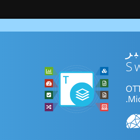
ني عبر
لتطبيق المجاني عبر الإنترنت أو Swift SDK للتحويل بين OTT