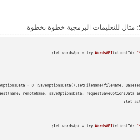
;

let
 wordsApi = 
try
WordsAPI
(
clientId: 
"
eOptionsData = OTTSaveOptionsData().setFileName(fileName: BaseTe
uest(name: remoteName, saveOptionsData: requestSaveOptionsData 
a
let
 ac
;

let
 wordsApi = 
try
WordsAPI
(
clientId: 
"