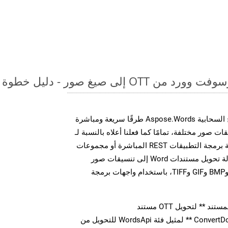
لى صيغ صور - دليل خطوة بخطوة
توفر مجموعة أدوات تطوير البرامج السحابية Aspose.Words طرقًا سريعة ومباشرة
MS Word إلى تنسيقات صور مختلفة، تمامًا كما فعلنا أعلاه بالنسبة لـ
GIF. سواء من خلال مكالمات واجهة برمجة التطبيقات REST المباشرة أو مجموعات
أدوات تطوير البرامج، يمكنك بسهولة تحويل مستندات Word إلى تنسيقات صور
متعددة، بما في ذلك JPEG وPNG وBMP وGIF وTIFF، باستخدام واجهات برمجة
** لتحويل OTT مستند
استدعاء طريقة ** ConvertDocument ** لمثيل فئة WordsApi للتحويل من