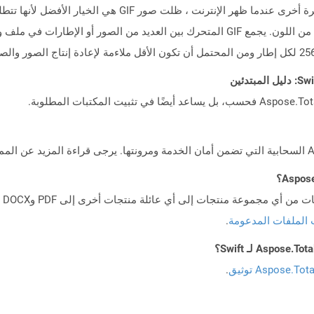
مليون لون ويلمس إلى حد ما حدود العين البشرية. مرة أخرى عندما ظه
ومتوافق مع الرسومات التي تستهلك مساحات صلبة من اللون. يجمع GIF المتحرك بين العديد م
 الملفات المدعومة
.
Aspose.To توثيق
.