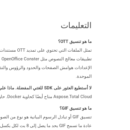
التعليمات
ما هو تنسيق OTT؟
تط
الإعدادات هوامش الصفحات والحدود والرؤوس والتذي
الموحدة.
لا أستطيع العثور على SDK للغتي المفضلة. ماذا علي أن أفعل؟
Aspose.Total Cloud متاح أيضًا كحاوية Docker. حاول استخدامه مع cURL في حالة عدم توفر SDK المطلوب بعد.
ما هو تنسيق GIF؟