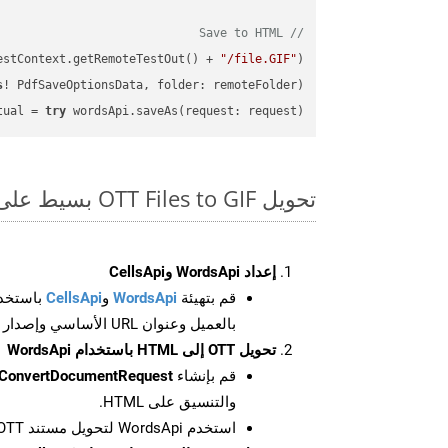
// Save to HTML
estContext.getRemoteTestOut() + 
"/file.GIF"
);

s
! PdfSaveOptionsData, folder: remoteFolder);

tual = 
try
 wordsApi.saveAs(request: request);

تحويل OTT Files to GIF بسيط على SDK Swift
إعداد WordsApi وCellsApi
قم بتهيئة
WordsApi
و
CellsApi
باستخدا
بالعميل وعنوان URL الأساسي وإصدار واجهة برمجة التطبيقات
تحويل OTT إلى HTML باستخدام WordsApi
قم بإنشاء
ConvertDocumentRequest
والتنسيق على HTML.
استخدم WordsApi لتحويل مستند OTT إلى HTML.