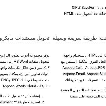
cellsS
لتحويل ملف HTML
تحويل مستندات مايكروسوفت وورد من OTT إ
حسّن سير عمل تحويل مستنداتك بتحويل ملفات OTT إلى HTML باستخدام واجهة
A القوية. يدعم هذا الحل القوي التكامل السلس مع
لتحويل ملفات 
واجهات برمجة تطبيقات Aspose.Total الأخرى، مثل Aspose.Cells, Aspose.PDF,
Aspose.Email, Aspose.Slid
تطبيقات Aspose.Words Cloud.
لفات، مما يُبسط عمليات التحويل المعقدة
إنشاء كائن ** تحويل طلب المستند 
يقات المدعومة على منصة