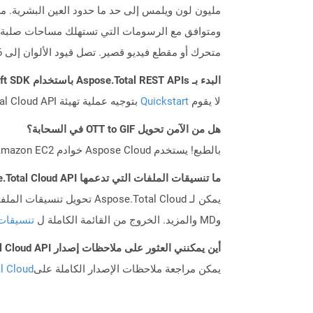
متحرك أو مقطع فيديو قصير. تصل قيود الألوان إلى 256 لكل إطار ومن المحتمل أن تكون الأقل ملاءمة لإعادة إنتاج الصور والصور الفوتوغرافية الأخرى ذات التدرج الملون.
البدء بـ Aspose.Total REST APIs باستخدام Swift SDK: دليل المبتدئين
لا يقوم
Quickstart
بتوجيه عملية تهيئة Aspose.Total Cloud API فحسب، بل يساعد أيضًا في تثبيت المكتبات المطلوبة.
هل من الآمن تحويل OTT to GIF في السحابة؟
بالطبع! يستخدم Aspose Cloud خوادم Amazon EC2 السحابية التي تضمن أمان الخدمة ومرونتها. يرجى قراءة المزيد عن الممارسات الأمنية في Aspose.
ما تنسيقات الملفات التي تدعمها Aspose.Total Cloud API؟
وMD والمزيد. الخروج من القائمة الكاملة ل
تنسيقات
أين يمكنني العثور على ملاحظات إصدار Aspose.Total Cloud API لـ Swift؟
يمكن مراجعة ملاحظات الإصدار الكاملة على
tal Cloud