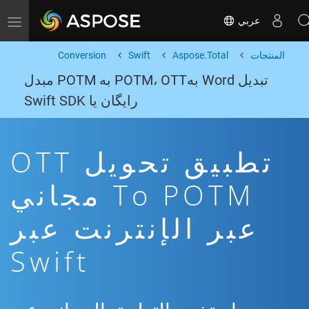
عربي
Toggle navigation
المنتجات
Aspose.Total
Swift
Conversion
تبدیل Word بهPOTM، OTT به POTM مبدل
رایگان یا Swift SDK
تطبيق تحويل OTT
To POTM مجاني
عبر الإنترنت عبر
Swift