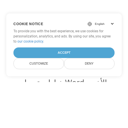
COOKIE NOTICE
To provide you with the best experience, we use cookies for
personalization, analytics, and ads. By using our site, you agree
to
our cookie policy
.
ACCEPT
CUSTOMIZE
DENY
خيارات تحويل Word الأخرى
تحويل OTT إلى DOC
DOC:
Microsoft Word Binary Format
تحويل OTT إلى DOT