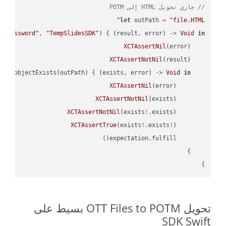
// جاري تحويل HTML إلى POTM
let
 outPath 
=
"file.HTML"
 
"password"
, 
"TempSlidesSDK"
) { (result, error) -> 
Void
in
XCTAssertNil
XCTAssertNotNil
API
.objectExists(outPath) { (exists, error) -> 
Void
in
XCTAssertNil
XCTAssertNotNil
XCTAssertNotNil
(exists
!
XCTAssertTrue
(exists
!
.exists
!
}

تحويل OTT Files to POTM بسيط على
SDK Swift