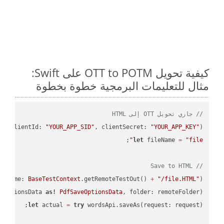
كيفية تحويل OTT to POTM على Swift:
مثال للتعليمات البرمجية خطوة بخطوة
// جاري تحويل OTT إلى HTML
PI
(clientId: 
"YOUR_APP_SID"
, clientSecret: 
"YOUR_APP_KEY"
);

let
 fileName 
=
"file"
// Save to HTML
leName: 
BaseTestContext
.getRemoteTestOut() 
+
"/file.HTML"
);

eOptionsData 
as!
PdfSaveOptionsData
, folder: remoteFolder);

let
 actual 
=
try