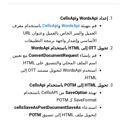
إعداد WordsApi وCellsApi
قم بتهيئة
WordsApi
و
CellsApi
باستخدام معرف
العميل والسر الخاص بالعميل وعنوان URL
الأساسي وإصدار واجهة برمجة التطبيقات
تحويل OTT إلى HTML باستخدام WordsApi
قم بإنشاء
ConvertDocumentRequest
مع تعيين
اسم الملف المحلي والتنسيق على HTML.
استخدم WordsApi لتحويل مستند OTT إلى
HTML.
تحويل HTML إلى POTM باستخدام CellsApi
تهيئة
SaveOption
من CellsAPI باستخدام
SaveFormat كـ POTM
استدعاء
cellsSaveAsPostDocumentSaveAs
لتحويل ملف HTML إلى تنسيق
POTM