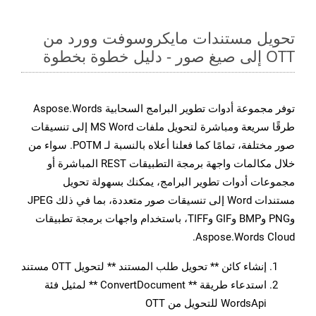
تحويل مستندات مايكروسوفت وورد من
OTT إلى صيغ صور - دليل خطوة بخطوة
توفر مجموعة أدوات تطوير البرامج السحابية Aspose.Words
طرقًا سريعة ومباشرة لتحويل ملفات MS Word إلى تنسيقات
صور مختلفة، تمامًا كما فعلنا أعلاه بالنسبة لـ POTM. سواء من
خلال مكالمات واجهة برمجة التطبيقات REST المباشرة أو
مجموعات أدوات تطوير البرامج، يمكنك بسهولة تحويل
مستندات Word إلى تنسيقات صور متعددة، بما في ذلك JPEG
وPNG وBMP وGIF وTIFF، باستخدام واجهات برمجة تطبيقات
Aspose.Words Cloud.
إنشاء كائن ** تحويل طلب المستند ** لتحويل OTT مستند
استدعاء طريقة ** ConvertDocument ** لمثيل فئة
WordsApi للتحويل من OTT