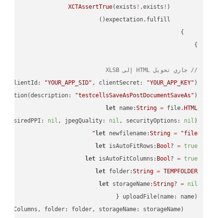
XCTAssertTrue
(exists
!
.exists
!
// جاري تحويل HTML إلى XLSB
PI
(clientId: 
"YOUR_APP_SID"
, clientSecret: 
"YOUR_APP_KEY"
);

ectation(description: 
"testcellsSaveAsPostDocumentSaveAs"
)

let
 name:
String
=
 file.
HTML
, desiredPPI: 
nil
, jpegQuality: 
nil
, securityOptions: 
nil
)

let
 newfilename:
String
=
"file"
let
 isAutoFitRows:
Bool
? 
=
true
let
 isAutoFitColumns:
Bool
? 
=
true
let
 folder:
String
=
TEMPFOLDER
let
 storageName:
String
? 
=
nil