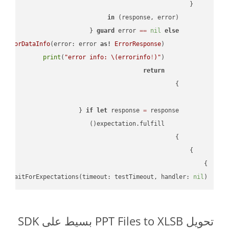
in
        (response, error) 
guard
 error 
==
nil
else
tErrorDataInfo
(error: error 
as!
ErrorResponse
print
(
"error info: 
\(errorinfo
!
)
"
return
if
let
 response 
=
}

lf
.waitForExpectations(timeout: testTimeout, handler: 
nil
)

تحويل PPT Files to XLSB بسيط على SDK