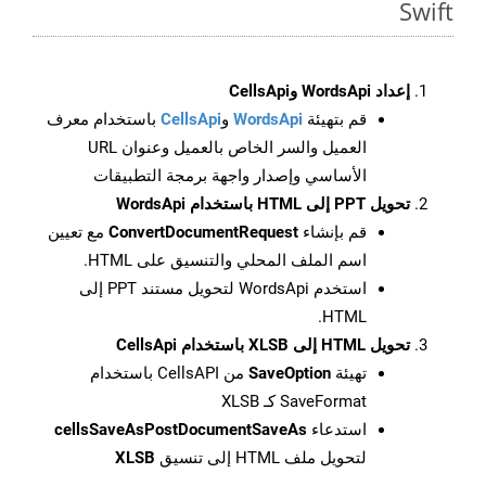
Swift
إعداد WordsApi وCellsApi
قم بتهيئة
WordsApi
و
CellsApi
باستخدام معرف
العميل والسر الخاص بالعميل وعنوان URL
الأساسي وإصدار واجهة برمجة التطبيقات
تحويل PPT إلى HTML باستخدام WordsApi
قم بإنشاء
ConvertDocumentRequest
مع تعيين
اسم الملف المحلي والتنسيق على HTML.
استخدم WordsApi لتحويل مستند PPT إلى
HTML.
تحويل HTML إلى XLSB باستخدام CellsApi
تهيئة
SaveOption
من CellsAPI باستخدام
SaveFormat كـ XLSB
استدعاء
cellsSaveAsPostDocumentSaveAs
لتحويل ملف HTML إلى تنسيق
XLSB