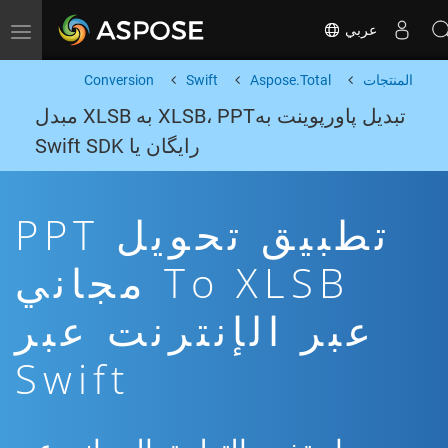
عربي
Toggle navigation
المنتجات
Aspose.Total
Swift
Conversion
تبدیل پاورپوینت بهXLSB، PPT به XLSB مبدل
رایگان یا Swift SDK
تطبيق تحويل PPT
To XLSB مجاني
عبر الإنترنت عبر
Swift