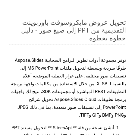
تحويل عروض مايكروسوفت باوربوينت
التقديمية من PPT إلى صيغ صور - دليل
خطوة بخطوة
توفر مجموعة أدوات تطوير البرامج السحابية Aspose.Slides
طرقًا سريعة وبسيطة لتحويل ملفات MS PowerPoint إلى
تنسيقات صور مختلفة، على غرار العملية الموضحة أعلاه
بالنسبة لـ XLSB. من خلال الاستفادة من مكالمات واجهة برمجة
التطبيقات REST المباشرة أو مجموعات SDK، تتيح لك واجهات
برمجة تطبيقات Aspose.Slides Cloud تحويل شرائح
PowerPoint إلى تنسيقات صور متعددة، بما في ذلك JPEG
وPNG وBMP وGIF وTIFF.
أنشئ نسخة من فئة ** SlidesApi ** لتحويل مستند PPT