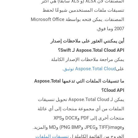
المصنفات لأن XLSX (و XLS سابقًا) هي أكثر
تنسيقات ملفات المستخدمين شيوعًا لحفظ
المصنفات. يمكن فتحه بواسطة Microsoft Office
2007 وما فوق.
أين يمكنني العثور على ملاحظات إصدار
Aspose.Total Cloud API لـ Swift؟
يمكن مراجعة ملاحظات الإصدار الكاملة
على
Aspose.Total Cloud توثيق
.
ما تنسيقات الملفات التي تدعمها Aspose.Total
Cloud API؟
يمكن لـ Aspose.Total Cloud تحويل تنسيقات
الملفات من أي مجموعة منتجات إلى أي عائلة
منتجات أخرى إلى PDF وDOCX وXPS
وimage(TIFF وJPEG وPNG BMP) وMD والمزيد.
الخروج من القائمة الكاملة ل
تنسيقات الملفات