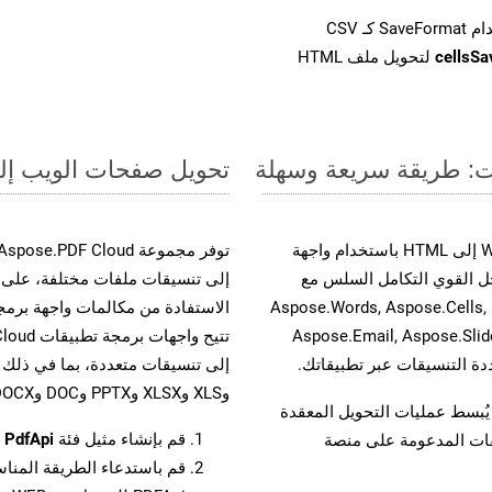
cellsS
لتحويل ملف HTML
تحويل صفحات الويب إلى صيغة CSV - دل
حسّن سير عمل تحويل مستنداتك بتحويل ملفات WEB إلى HTML باستخدام واجهة
وية. يدعم هذا الحل القوي التكامل السلس مع
واجهات برمجة تطبيقات Aspose.Total الأخرى، مثل Aspose.Words, Aspose.Cells,
Aspose.Email, Aspose.Slid
وXLS وXLSX وPPTX وDOC وDOCX وMOBIXML وEMF وTIFF.
لفات، مما يُبسط عمليات التحويل المعقدة
قم بإنشاء مثيل فئة
PdfApi
ل
يقات المدعومة على منصة
قم باستدعاء الطريقة المنا