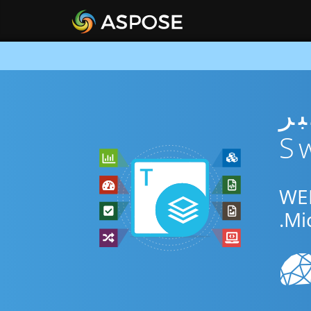
ني عبر
المجاني عبر الإنترنت أو Swift SDK للتحويل بين WEB