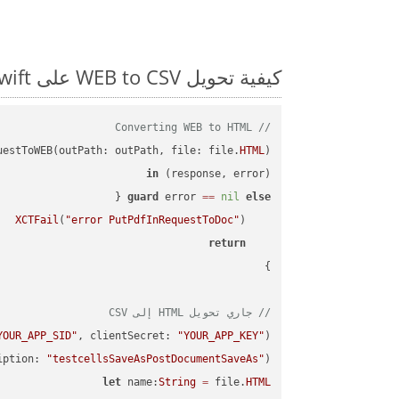
كيفية تحويل WEB to CSV على Swift: مثال للتعليمات البرمجية خطوة بخطوة
// Converting WEB to HTML
uestToWEB(outPath: outPath, file: file.
HTML
in
(response, error) 
guard
 error 
==
nil
else
XCTFail
(
"error PutPdfInRequestToDoc"
return
// جاري تحويل HTML إلى CSV
YOUR_APP_SID"
, clientSecret: 
"YOUR_APP_KEY"
);

iption: 
"testcellsSaveAsPostDocumentSaveAs"
)

let
 name:
String
=
 file.
HTML