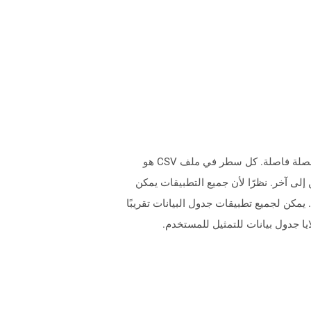
تمثل الملفات التي تحتوي على .CSV (قيم الفاصلة المنفصلة) ملفات نصية عادية تحتوي على سجلات للبيانات ذات القيم المنفصلة فاصلة. كل سطر في ملف CSV هو
لى آخر. نظرًا لأن جميع التطبيقات يمكن
يمكن لجميع تطبيقات جدول البيانات تقريبًا