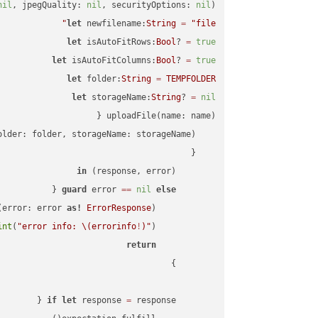
nil
, jpegQuality: 
nil
, securityOptions: 
nil
)

let
 newfilename:
String
=
"file"
let
 isAutoFitRows:
Bool
? 
=
true
let
 isAutoFitColumns:
Bool
? 
=
true
let
 folder:
String
=
TEMPFOLDER
let
 storageName:
String
? 
=
nil
in
        (response, error) 
guard
 error 
==
nil
else
(error: error 
as!
ErrorResponse
int
(
"error info: 
\(errorinfo
!
)
"
return
if
let
 response 
=