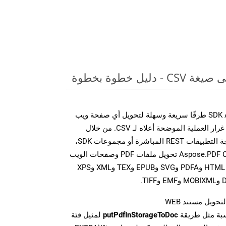
يل خطوة بخطوة
توفر مجموعة SDK Aspose.PDF Cloud طرقًا سريعة وسهلة لتحويل أي صفحة ويب
إلى تنسيقات ملفات مختلفة، على غرار العملية الموضحة أعلاه لـ CSV. من خلال
الاستفادة من مكالمات واجهة برمجة التطبيقات REST المباشرة أو مجموعات SDK،
تتيح واجهات برمجة تطبيقات Aspose.PDF Cloud تحويل ملفات PDF وصفحات الويب
إلى تنسيقات متعددة، بما في ذلك HTML وPDFA وSVG وEPUB وTEX وXML وXPS
تحويل مستند WEB
سبة مثل طريقة
putPdfInStorageToDoc
لمثيل فئة