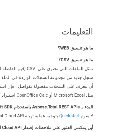
التعليمات
ما هو تنسيق WEB؟
ما هو تنسيق CSV؟
سجل جديد من مجموعة السجلات الواردة في الملف. يت
أن تتعرف على السجلات مفصولة بفواصل ، فإن استيراد 
مثل Microsoft Excel أو OpenOffice Calc استيراد CSV دون جهد كبير. يتم ترتيب البيانات المستوردة من هذه الملفات في خلايا جدول بيانات للتمثيل للمستخدم.
البدء بـ Aspose.Total REST APIs باستخدام Swift SDK: دليل المبتدئين
لا يقوم
Quickstart
بتوجيه عملية تهيئة Aspose.Total Cloud API فحسب، بل يساعد أيضًا في تثبيت المكتبات المطلوبة.
أين يمكنني العثور على ملاحظات إصدار Aspose.Total Cloud API لـ Swift؟