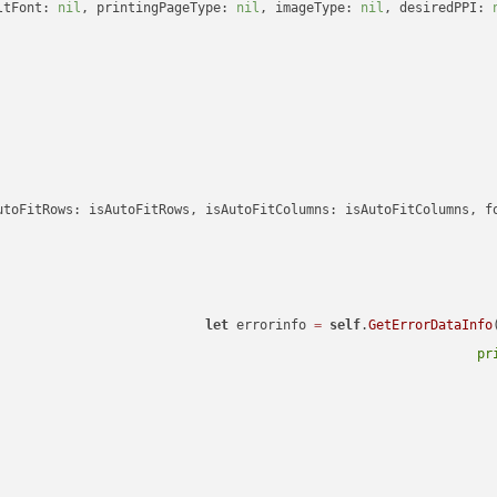
ltFont: 
nil
, printingPageType: 
nil
, imageType: 
nil
, desiredPPI: 
let
 errorinfo 
=
self
.
GetErrorDataInfo
pr