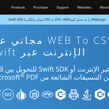
Products
Purchase
Support
Websites
About
Webpage را به تبدیل کنیدCSV، WEB به CSV مبدل رایگان یا Swift SDK
تطبيق تحويل WEB To CSV مجا
الإنترنت عبر Swift
استخدم التطبيق 
®
PDF.