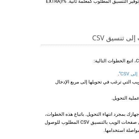
PDFApi للتحويل من WEB وتوفير التنسيق المطلوب كمعلمة ثانية. %!(EXTRA
ى تنسيق CSV
 CSV”
.
U لصفحة الويب التي ترغب في تحويلها إلى مربع الإدخال
عملية التحويل.
ل الملف CSV على جهازك بمجرد انتهاء التحويل. باتباع هذه الخطوات،
يمكنك بسهولة تحويل وتنزيل صفحات الويب بالتنسيق CSV المطلوب للوصول
مواصلة استخدامها.