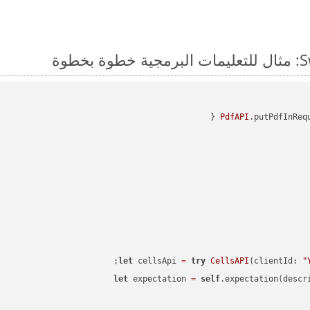
PdfAPI
.putPdfInReq
let
 cellsApi 
=
try
CellsAPI
(clientId: 
"
let
 expectation 
=
self
.expectation(descr