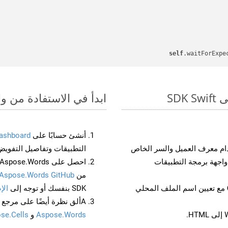
self
.waitForExpe
ابدأ في الاستفادة من واجهات برمجة الت
أنشئ حسابًا على
ashboard
م معرف العميل والسر الخاص
التطبيقات وتفاصيل التفويض
من
Aspose.Words GitHub
مع تعيين اسم الملف المحلي
SDK بنفسك أو توجه إلى
الإ
Aألق نظرة أيضًا على مرجع واجهة برمجة التطبيقات المستند إلى Swagger لـ
Aspose.Words
و
se.Cells