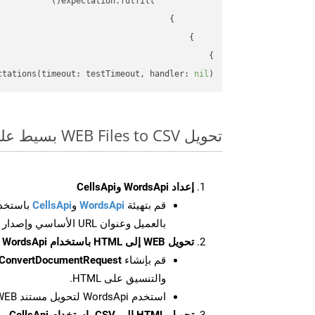
}

ctations(timeout: testTimeout, handler: 
nil
)

تحويل WEB Files to CSV بسيط على SDK Swift
إعداد WordsApi وCellsApi
قم بتهيئة
WordsApi
و
CellsApi
باستخدا
بالعميل وعنوان URL الأساسي وإصدار واجهة برمجة التطبيقات
تحويل WEB إلى HTML باستخدام WordsApi
قم بإنشاء
ConvertDocumentRequest
والتنسيق على HTML.
استخدم WordsApi لتحويل مستند WEB إلى HTML.
تحويل HTML إلى CSV باستخدام CellsApi