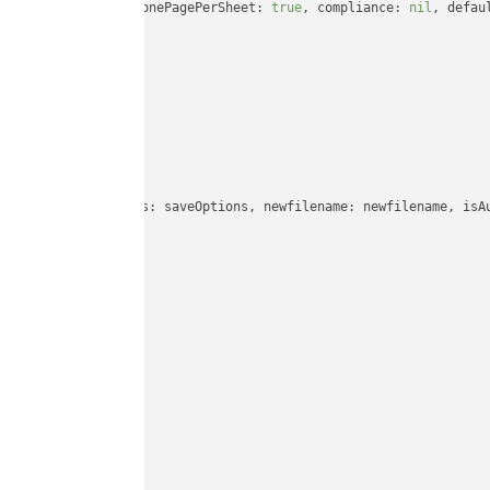
ompatibility: 
nil
, onePagePerSheet: 
true
, compliance: 
nil
, defau