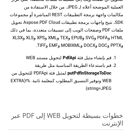
العملية الموضحة أعلاه لـ JPEG. من خلال الاستفادة من
مكالمات واجهة برمجة التطبيقات REST المباشرة أو مجموعات
SDK، تتيح واجهات برمجة تطبيقات Aspose.PDF Cloud تحويل
ملفات PDF وصفحات الويب إلى تنسيقات متعددة، بما في ذلك
HTML وPDFA وSVG وEPUB وTEX وXML وXPS وXLS وXLSX
وPPTX وDOC وDOCX وMOBIXML وEMF وTIFF.
قم بإنشاء مثيل فئة
PdfApi
لتحويل مستند WEB
قم باستدعاء الطريقة المناسبة مثل طريقة
putPdfInStorageToDoc
لمثيل فئة PDFApi للتحويل من
WEB وتوفير التنسيق المطلوب كمعلمة ثانية. %!(EXTRA
string=JPEG)
خطوات بسيطة لتحويل WEB إلى PDF عبر
الإنترنت