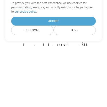
To provide you with the best experience, we use cookies for
personalization, analytics, and ads. By using our site, you agree
to
our cookie policy
.
ACCEPT
CUSTOMIZE
DENY
خيارات تحويل PDF الأخرى
تحويل WEB إلى DOC
DOC:
Microsoft Word Binary Format
تحويل WEB إلى DOT
DOT:
Microsoft Word Template Files
تحويل WEB إلى DOCX
DOCX:
Office 2007+ Word Document