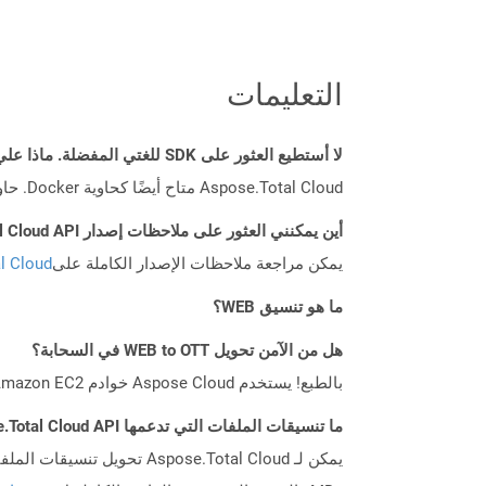
التعليمات
لا أستطيع العثور على SDK للغتي المفضلة. ماذا علي أن أفعل؟
Aspose.Total Cloud متاح أيضًا كحاوية Docker. حاول استخدامه مع cURL في حالة عدم توفر SDK المطلوب بعد.
أين يمكنني العثور على ملاحظات إصدار Aspose.Total Cloud API لـ Swift؟
يمكن مراجعة ملاحظات الإصدار الكاملة على
tal Cloud
ما هو تنسيق WEB؟
هل من الآمن تحويل WEB to OTT في السحابة؟
بالطبع! يستخدم Aspose Cloud خوادم Amazon EC2 السحابية التي تضمن أمان الخدمة ومرونتها. يرجى قراءة المزيد عن الممارسات الأمنية في Aspose.
ما تنسيقات الملفات التي تدعمها Aspose.Total Cloud API؟