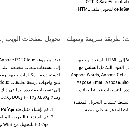
cellsS
لتحويل ملف HTML
تحويل صفحات الويب إلى صيغة OTT - دل
حسّن سير عمل تحويل مستنداتك بتحويل ملفات WEB إلى HTML باستخدام واجهة
وية. يدعم هذا الحل القوي التكامل السلس مع
واجهات برمجة تطبيقات Aspose.Total الأخرى، مثل Aspose.Words, Aspose.Cells,
Aspose.Email, Aspose.Slid
وXLS وXLSX وPPTX وDOC وDOCX وMOBIXML وEMF وTIFF.
لفات، مما يُبسط عمليات التحويل المعقدة
قم بإنشاء مثيل فئة
PdfApi
ل
يقات المدعومة على منصة
قم باستدعاء الطريقة المنا