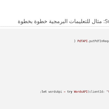
PdfAPI
.putPdfInReq
let
 wordsApi 
=
try
WordsAPI
(clientId: 
"