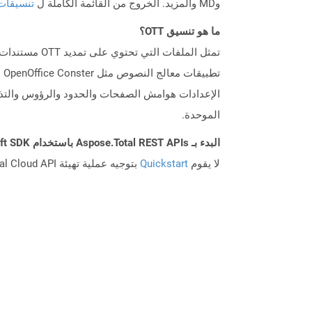
وMD والمزيد. الخروج من القائمة الكاملة ل
تنسيقات
ما هو تنسيق OTT؟
تط
الإعدادات هوامش الصفحات والحدود والرؤوس والتذي
الموحدة.
البدء بـ Aspose.Total REST APIs باستخدام Swift SDK: دليل المبتدئين
لا يقوم
Quickstart
بتوجيه عملية تهيئة Aspose.Total Cloud API فحسب، بل يساعد أيضًا في تثبيت المكتبات المطلوبة.