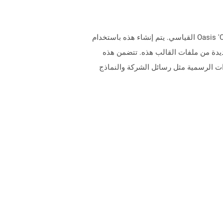
تمثل الملفات التي تحتوي على تمديد OTT مستندات القالب التي تم إنشاؤها بواسطة التطبيقات وفقًا لتنسيق Oasis 'OpenDocument القياسي. يتم إنشاء هذه باستخدام
نشاء مستندات جديدة من ملفات القالب هذه. تتضمن هذه
ت الرسمية مثل رسائل الشركة والنماذج