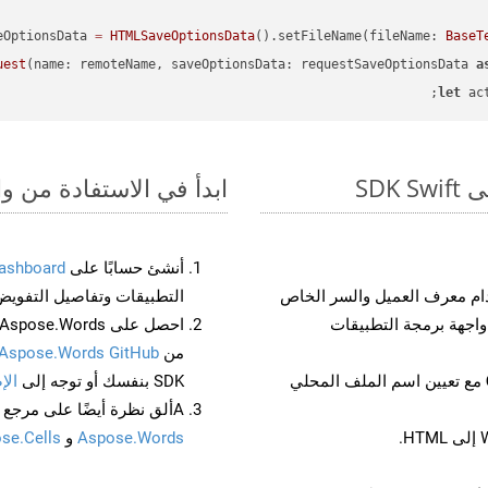
eOptionsData 
=
HTMLSaveOptionsData
().setFileName(fileName: 
BaseT
uest
(name: remoteName, saveOptionsData: requestSaveOptionsData 
a
let
 ac
ابدأ في الاستفادة من واجهات برمجة الت
أنشئ حسابًا على
ashboard
م معرف العميل والسر الخاص
التطبيقات وتفاصيل التفويض
من
Aspose.Words GitHub
مع تعيين اسم الملف المحلي
SDK بنفسك أو توجه إلى
الإ
Aألق نظرة أيضًا على مرجع واجهة برمجة التطبيقات المستند إلى Swagger لـ
Aspose.Words
و
se.Cells