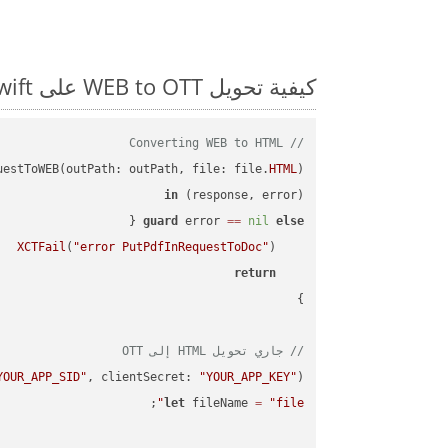
كيفية تحويل WEB to OTT على Swift: مثال للتعليمات البرمجية خطوة بخطوة
// Converting WEB to HTML
uestToWEB(outPath: outPath, file: file.
HTML
in
(response, error) 
guard
 error 
==
nil
else
XCTFail
(
"error PutPdfInRequestToDoc"
return
// جاري تحويل HTML إلى OTT
YOUR_APP_SID"
, clientSecret: 
"YOUR_APP_KEY"
);

let
 fileName 
=
"file"