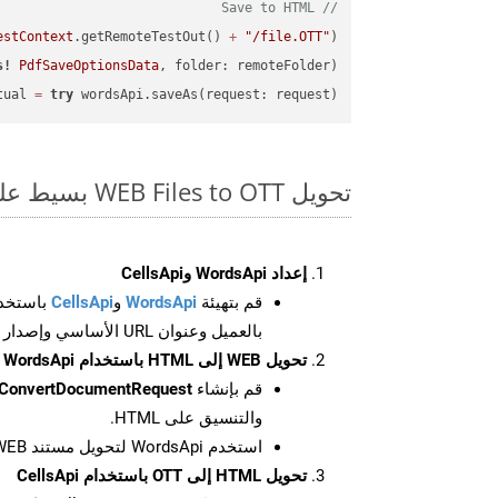
// Save to HTML
estContext
.getRemoteTestOut() 
+
"/file.OTT"
);

s!
PdfSaveOptionsData
, folder: remoteFolder);

tual 
=
try
 wordsApi.saveAs(request: request);

تحويل WEB Files to OTT بسيط على SDK Swift
إعداد WordsApi وCellsApi
قم بتهيئة
WordsApi
و
CellsApi
باستخدا
بالعميل وعنوان URL الأساسي وإصدار واجهة برمجة التطبيقات
تحويل WEB إلى HTML باستخدام WordsApi
قم بإنشاء
ConvertDocumentRequest
والتنسيق على HTML.
استخدم WordsApi لتحويل مستند WEB إلى HTML.
تحويل HTML إلى OTT باستخدام CellsApi