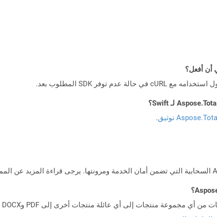
Aspose.To توثيق
.