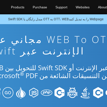
Products
Purchase
Support
Websites
About
Webpage را به تبدیل کنیدOTT، WEB به OTT مبدل رایگان یا Swift SDK
تطبيق تحويل WEB To OTT مجا
الإنترنت عبر Swift
استخدم التطبيق 
®
PDF.