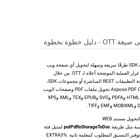
يل خطوة بخطوة
توفر مجموعة SDK Aspose.PDF Cloud طرقًا سريعة وسهلة لتحويل أي صفحة ويب
إلى تنسيقات ملفات مختلفة، على غرار العملية الموضحة أعلاه لـ OTT. من خلال
الاستفادة من مكالمات واجهة برمجة التطبيقات REST المباشرة أو مجموعات SDK،
تتيح واجهات برمجة تطبيقات Aspose.PDF Cloud تحويل ملفات PDF وصفحات الويب
إلى تنسيقات متعددة، بما في ذلك HTML وPDFA وSVG وEPUB وTEX وXML وXPS
تحويل مستند WEB
سبة مثل طريقة
putPdfInStorageToDoc
لمثيل فئة
PDFApi للتحويل من WEB وتوفير التنسيق المطلوب كمعلمة ثانية. %!(EXTRA