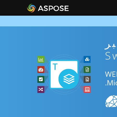
ني عبر
المجاني عبر الإنترنت أو Swift SDK للتحويل بين WEB