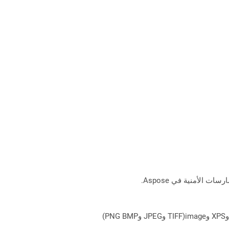
يمكن لـ Aspose.Total Cloud تحويل تنسيقات الملفات من أي مجموعة منتجات إلى أي عائلة منتجات أخرى إلى PDF وDOCX وXPS وimage(TIFF وJPEG وPNG BMP)