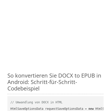
So konvertieren Sie DOCX to EPUB in
Android: Schritt-für-Schritt-
Codebeispiel
// Umwandlung von DOCX in HTML
HtmlSaveOptionsData requestSaveOptionsData = 
new
 HtmlSaveO