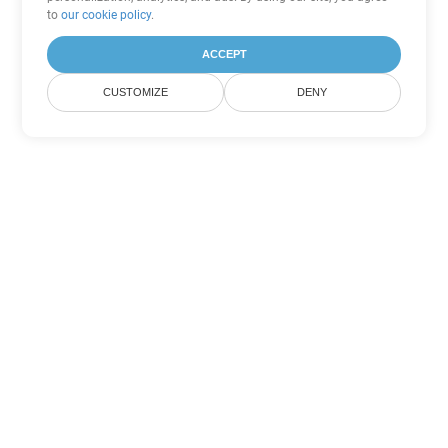
to
our cookie policy
.
ACCEPT
CUSTOMIZE
DENY
Andere Word
Konvertierungsoptionen
Wandeln Sie DOCX in DOC um
DOC:
Microsoft Word Binary Format
Wandeln Sie DOCX in DOT um
DOT:
Microsoft Word Template Files
Wandeln Sie DOCX in DOCM um