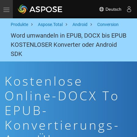
Deutsch
Toggle navigation
Produkte
Aspose.Total
Android
Conversion
Word umwandeln in EPUB, DOCX bis EPUB
KOSTENLOSER Konverter oder Android
SDK
Kostenlose
Online-DOCX To
EPUB-
Konvertierungs-