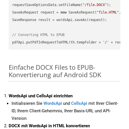
requestSaveOptionsData.setFileName(
"/file.DOCX"
);

SaveAsRequest request = 
new
 SaveAsRequest(
"file.HTML"
,req
SaveResponse result = wordsApi.saveAs(request);

// Converting HTML to EPUB
pdfApi.putPdfInRequestToHTML(th.tempFolder + 
'/'
 + resFil
Einfache DOCX Files to EPUB-
Konvertierung auf Android SDK
WordsApi und CellsApi einrichten
Initialisieren Sie
WordsApi
und
CellsApi
mit Ihrer Client-
ID, Ihrem Client-Geheimnis, Ihrer Basis-URL und API-
Version
DOCX mit WordsApi in HTML konvertieren