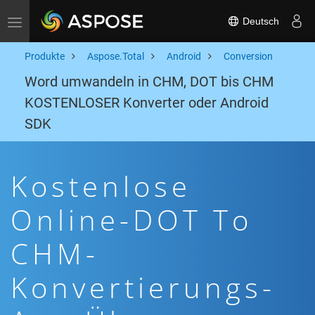
Deutsch
Toggle navigation
Produkte
Aspose.Total
Android
Conversion
Word umwandeln in CHM, DOT bis CHM
KOSTENLOSER Konverter oder Android
SDK
Kostenlose
Online-DOT To
CHM-
Konvertierungs-