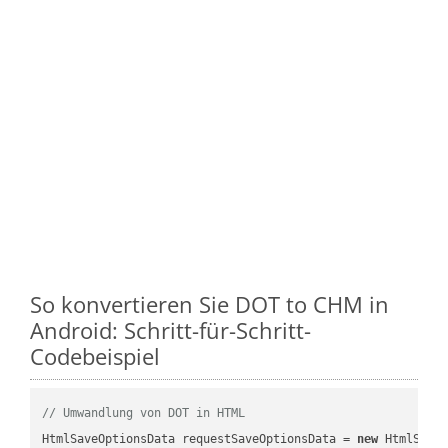
So konvertieren Sie DOT to CHM in
Android: Schritt-für-Schritt-
Codebeispiel
// Umwandlung von DOT in HTML
HtmlSaveOptionsData requestSaveOptionsData = 
new
 HtmlSaveO