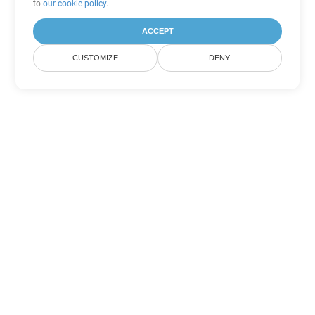
to
our cookie policy
.
ACCEPT
CUSTOMIZE
DENY
Andere Word
Konvertierungsoptionen
Wandeln Sie DOT in DOC um
DOC:
Microsoft Word Binary Format
Wandeln Sie DOT in DOCX um
DOCX:
Office 2007+ Word Document
Wandeln Sie DOT in DOCM um