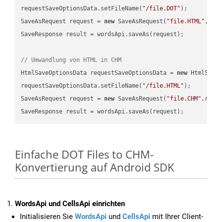
requestSaveOptionsData.setFileName(
"/file.DOT"
);

SaveAsRequest request = 
new
 SaveAsRequest(
"file.HTML"
,req
SaveResponse result = wordsApi.saveAs(request);

// Umwandlung von HTML in CHM
HtmlSaveOptionsData requestSaveOptionsData = 
new
 HtmlSaveO
requestSaveOptionsData.setFileName(
"/file.HTML"
);

SaveAsRequest request = 
new
 SaveAsRequest(
"file.CHM"
,requ
Einfache DOT Files to CHM-
Konvertierung auf Android SDK
WordsApi und CellsApi einrichten
Initialisieren Sie
WordsApi
und
CellsApi
mit Ihrer Client-